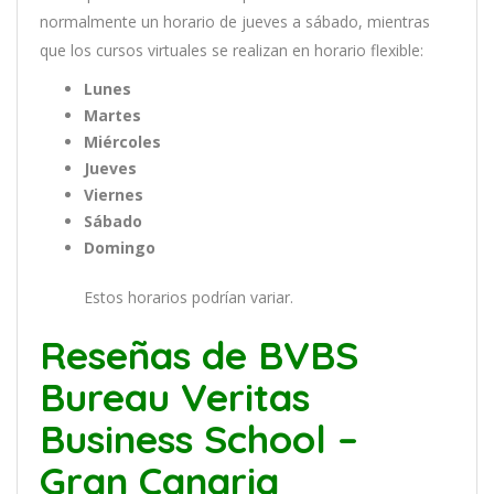
normal
ment
e
un
hor
ario
de
j
ue
ves
a
s
á
b
ado
,
m
ient
ras
que
los
curs
os
virtual
es
se
real
iz
an
en
hor
ario
flexible:
Lunes
Martes
Miércoles
Jueves
Viernes
Sábado
Domingo
Estos horarios podrían variar.
Reseñas de BVBS
Bureau Veritas
Business School –
Gran Canaria