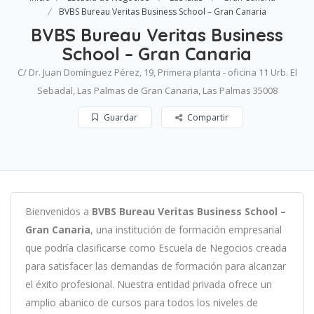
BVBS Bureau Veritas Business School – Gran Canaria
BVBS Bureau Veritas Business
School – Gran Canaria
C/ Dr. Juan Domínguez Pérez, 19, Primera planta - oficina 11 Urb. El
Sebadal, Las Palmas de Gran Canaria, Las Palmas 35008
Guardar
Compartir
B
ien
ven
id
os
a
BVBS Bureau Veritas Business School –
Gran Canaria
,
un
a
instit
uci
ón
de
form
aci
ón
em
pres
arial
que podría clasificarse como
Escuela de Negocios c
read
a
para
satisf
acer
las
demand
as
de
form
aci
ón
para
al
can
zar
el éxito profesional
.
Nu
est
ra
ent
idad
privada of
re
ce
un
ampl
io
ab
an
ico
de
curs
os
para
to
dos
los
n
ive
les
de