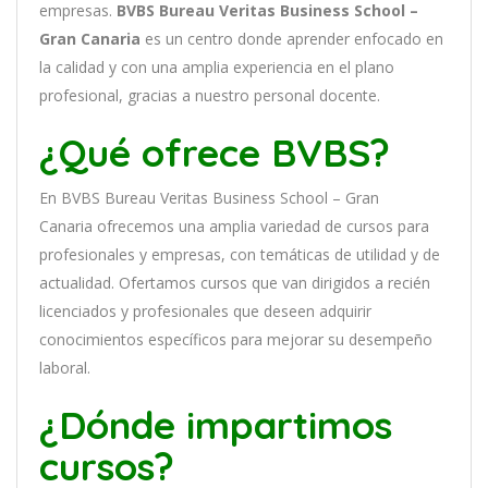
em
pres
as
.
BVBS Bureau Veritas Business School –
Gran Canaria
es
un
cent
ro
donde aprender
en
f
ocado
en
la
cal
idad
y
con
un
a
ampl
ia
experien
cia
en
el plano
profesional, gracias a nuestro personal docente
.
¿Qué ofrece BVBS?
En
BVBS Bureau Veritas Business School – Gran
Canaria
of
re
ce
mos
un
a
ampl
ia
varied
ad
de
curs
os
para
prof
es
ional
es
y
em
pres
as
,
con
tem
á
tic
as
de utilidad y de
actualidad
. O
fertamos cursos que van dirigidos a recién
licenciados y profesionales que deseen adquirir
conocimientos específicos para mejorar su desempeño
laboral.
¿Dónde impartimos
cursos?