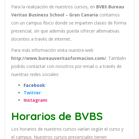
Para la realización de nuestros cursos, en
BVBS Bureau
Veritas Business School – Gran Canaria
contamos
con un
campus físico donde se imparten clases de forma
presencial, sin que además pueda ofrecer alternativas
docentes a través de internet..
Para más información visita nuestra web
http://www.bureauveritasformacion.com/
. También
podrás contactar con nosotros por email
o a través de
nuestras redes sociales:
Facebook
:
Twitter
:
Instagram
:
Horarios de BVBS
Los
hor
arios
de
nu
est
ros
curs
os
var
í
an
se
g
ú
n
el
cur
so
y
el
campus
.
Nu
est
ros
curs
os
pres
en
cial
es
t
ien
en