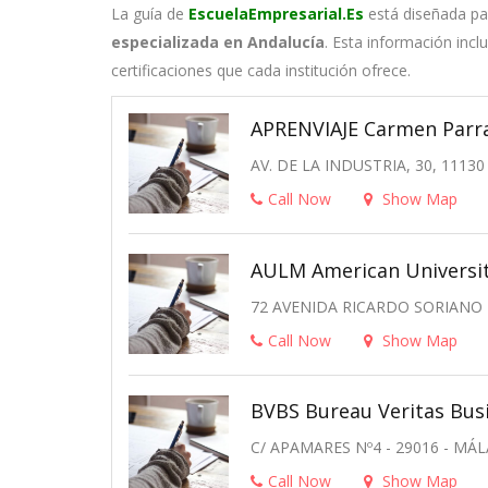
La guía de
EscuelaEmpresarial.Es
está diseñada pa
especializada en Andalucía
. Esta información inc
certificaciones que cada institución ofrece.
APRENVIAJE Carmen Parr
AV. DE LA INDUSTRIA, 30, 111
Call Now
Show Map
AULM American Universit
72 AVENIDA RICARDO SORIANO
Call Now
Show Map
BVBS Bureau Veritas Bus
C/ APAMARES Nº4 - 29016 - MÁ
Call Now
Show Map