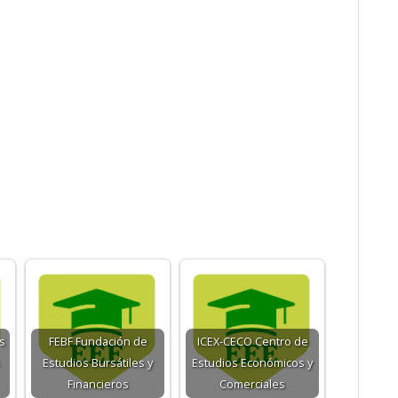
s
FEBF Fundación de
ICEX-CECO Centro de
Estudios Bursátiles y
Estudios Económicos y
Financieros
Comerciales