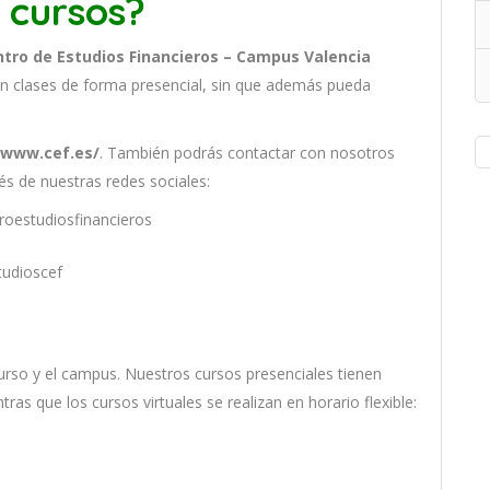
 cursos?
ntro de Estudios Financieros – Campus Valencia
n clases de forma presencial, sin que además pueda
.
/www.cef.es/
. También podrás contactar con nosotros
és de nuestras redes sociales:
roestudiosfinancieros
tudioscef
ur
so
y
el
campus
.
Nu
est
ros
curs
os
pres
en
cial
es
t
ien
en
nt
ras
que
los
curs
os
virtual
es
se
real
iz
an
en
hor
ario
flexible: