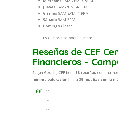
Miércoles
9AM-2PM, 4-9PM
Jueves
9AM-2PM, 4-9PM
Viernes
9AM-2PM, 4-9PM
Sábado
9AM-2PM
Domingo
Closed
Estos horarios podrían variar.
Reseñas de CEF Cen
Financieros – Camp
Según Google, CEF tiene
53
reseñas
con una int
mínima valoración
hasta
29
reseñas con la m
“”
“”
“”