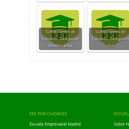
SURGE Centro de
SURGE Centro de
Estudios - Delegación
Estudios - Delegació
Mediterránea
Sur
EEE POR CIUDADES
ESCUEL
Escuela Empresarial Madrid
Sobre N