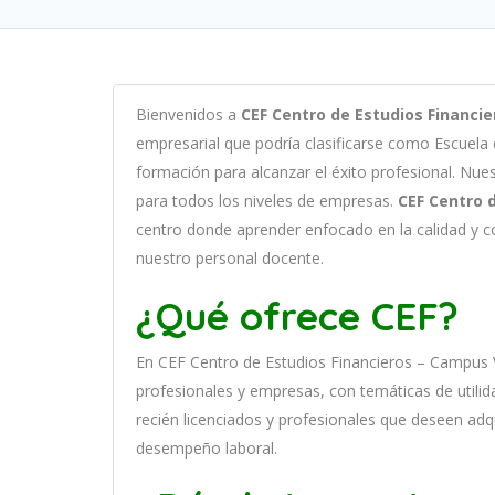
B
ien
ven
id
os
a
CEF Centro de Estudios Financi
em
pres
arial
que podría clasificarse como
Escuela
form
aci
ón
para
al
can
zar el éxito profesional
.
Nu
e
para
to
dos
los
n
ive
les
de
em
pres
as
.
CEF Centro 
cent
ro
donde aprender
en
f
ocado
en
la
cal
idad
y
c
nuestro personal docente
.
¿Qué ofrece CEF?
En
CEF Centro de Estudios Financieros – Campus 
prof
es
ional
es
y
em
pres
as
,
con
tem
á
tic
as
de utilid
recién licenciados y profesionales que deseen adq
desempeño laboral.