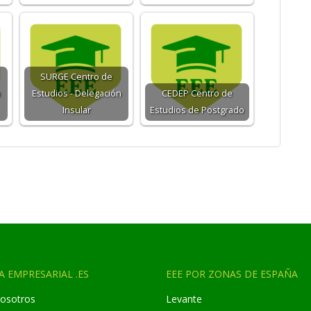
SURGE Centro de
n
Estudios - Delegación
CEDEP Centro de
Insular
Estudios de Postgrado
A EMPRESARIAL .ES
EEE POR ZONAS DE ESPAÑA
osotros
Levante