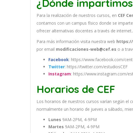
¿Dónde impartimos
Para la realización de nuestros cursos, en
CEF Ce
contamos con un
campus físico donde se imparte
ofrecer alternativas docentes a través de internet.
Para más información visita nuestra web
https:/
por email
modificaciones-web@cef.es
o a trav
Facebook
: https://www.facebook.com/cent
Twitter
: https://twitter.com/estudiosCEF
Instagram
: https://www.instagram.com/es
Horarios de CEF
Los
hor
arios
de
nu
est
ros
curs
os
var
í
an
se
g
ú
n
el
c
normal
ment
e
un
hor
ario
de
j
ue
ves
a
s
á
b
ado
,
m
ie
Lunes
9AM-2PM, 4-9PM
Martes
9AM-2PM, 4-9PM