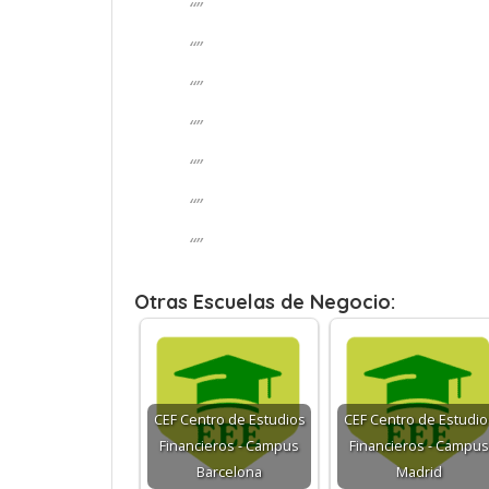
“”
“”
“”
“”
“”
“”
“”
Otras Escuelas de Negocio:
CEF Centro de Estudios
CEF Centro de Estudio
Financieros - Campus
Financieros - Campus
Barcelona
Madrid