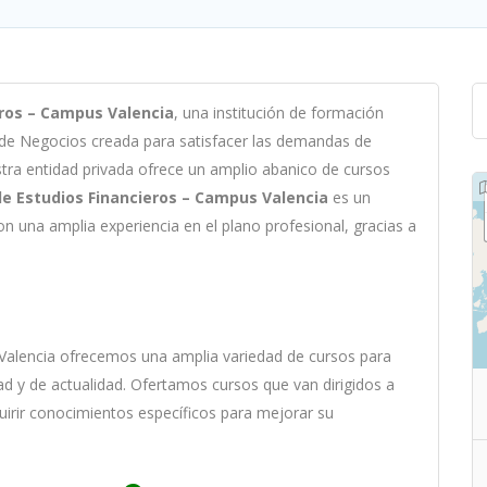
eros – Campus Valencia
,
un
a
instit
uci
ón
de
form
aci
ón
 de Negocios c
read
a
para
satisf
acer
las
demand
as
de
st
ra
ent
idad
privada of
re
ce
un
ampl
io
ab
an
ico
de
curs
os
de Estudios Financieros – Campus Valencia
es
un
on
un
a
ampl
ia
experien
cia
en
el plano profesional, gracias a
Valencia
of
re
ce
mos
un
a
ampl
ia
varied
ad
de
curs
os
para
ad y de actualidad
. O
fertamos cursos que van dirigidos a
uirir conocimientos específicos para mejorar su