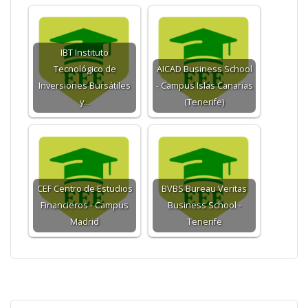
IBT Instituto
Tecnológico de
AICAD Business School
Inversiones Bursátiles
- Campus Islas Canarias
y…
(Tenerife)
CEF Centro de Estudios
BVBS Bureau Veritas
Financieros - Campus
Business School -
Madrid
Tenerife