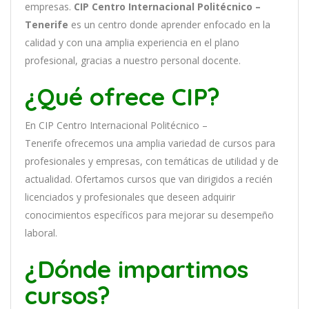
em
pres
as
.
CIP Centro Internacional Politécnico –
Tenerife
es
un
cent
ro
donde aprender
en
f
ocado
en
la
cal
idad
y
con
un
a
ampl
ia
experien
cia
en
el plano
profesional, gracias a nuestro personal docente
.
¿Qué ofrece CIP?
En
CIP Centro Internacional Politécnico –
Tenerife
of
re
ce
mos
un
a
ampl
ia
varied
ad
de
curs
os
para
prof
es
ional
es
y
em
pres
as
,
con
tem
á
tic
as
de utilidad y de
actualidad
. O
fertamos cursos que van dirigidos a recién
licenciados y profesionales que deseen adquirir
conocimientos específicos para mejorar su desempeño
laboral.
¿Dónde impartimos
cursos?