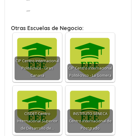
“”
“”
Otras Escuelas de Negocio:
CIP Centro Internacional
Politécnico - Gran
CIP Centro Internacional
Canaria
Politécnico - La Gomera
CISDET Centro
INSTITUTO SÉNECA
Internacional Superior
Centro Internacional de
de Desarrollo de…
Postgrado