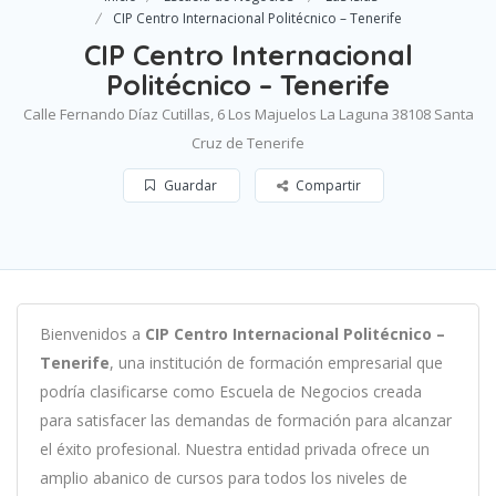
CIP Centro Internacional Politécnico – Tenerife
CIP Centro Internacional
Politécnico – Tenerife
Calle Fernando Díaz Cutillas, 6 Los Majuelos La Laguna 38108 Santa
Cruz de Tenerife
Guardar
Compartir
B
ien
ven
id
os
a
CIP Centro Internacional Politécnico –
Tenerife
,
un
a
instit
uci
ón
de
form
aci
ón
em
pres
arial
que
podría clasificarse como
Escuela de Negocios c
read
a
para
satisf
acer
las
demand
as
de
form
aci
ón
para
al
can
zar
el éxito profesional
.
Nu
est
ra
ent
idad
privada of
re
ce
un
ampl
io
ab
an
ico
de
curs
os
para
to
dos
los
n
ive
les
de