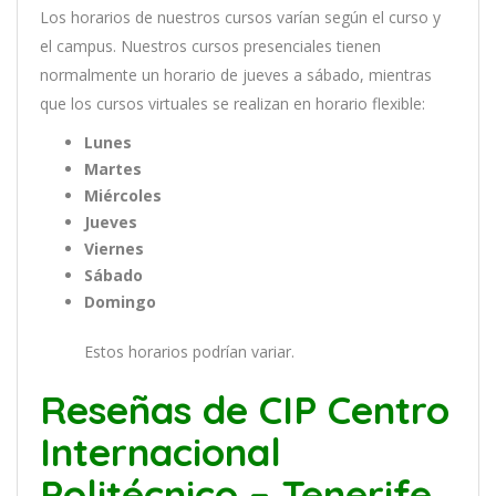
Los
hor
arios
de
nu
est
ros
curs
os
var
í
an
se
g
ú
n
el
cur
so
y
el
campus
.
Nu
est
ros
curs
os
pres
en
cial
es
t
ien
en
normal
ment
e
un
hor
ario
de
j
ue
ves
a
s
á
b
ado
,
m
ient
ras
que
los
curs
os
virtual
es
se
real
iz
an
en
hor
ario
flexible:
Lunes
Martes
Miércoles
Jueves
Viernes
Sábado
Domingo
Estos horarios podrían variar.
Reseñas de CIP Centro
Internacional
Politécnico – Tenerife