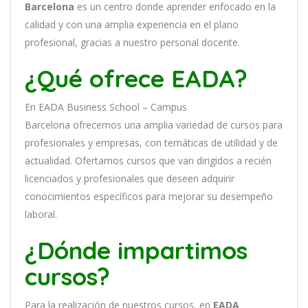
Barcelona
es
un
cent
ro
donde aprender
en
f
ocado
en
la
cal
idad
y
con
un
a
ampl
ia
experien
cia
en
el plano
profesional, gracias a nuestro personal docente
.
¿Qué ofrece EADA?
En
EADA Business School – Campus
Barcelona
of
re
ce
mos
un
a
ampl
ia
varied
ad
de
curs
os
para
prof
es
ional
es
y
em
pres
as
,
con
tem
á
tic
as
de utilidad y de
actualidad
. O
fertamos cursos que van dirigidos a recién
licenciados y profesionales que deseen adquirir
conocimientos específicos para mejorar su desempeño
laboral.
¿Dónde impartimos
cursos?
Para la realización de nuestros cursos, en
EADA