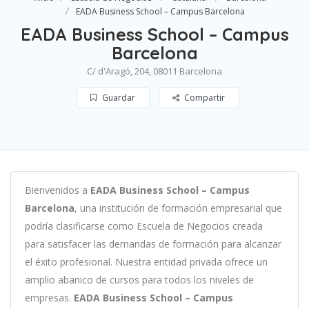
EADA Business School – Campus Barcelona
EADA Business School – Campus
Barcelona
C/ d'Aragó, 204, 08011 Barcelona
Guardar
Compartir
B
ien
ven
id
os
a
EADA Business School – Campus
Barcelona
,
un
a
instit
uci
ón
de
form
aci
ón
em
pres
arial
que
podría clasificarse como
Escuela de Negocios c
read
a
para
satisf
acer
las
demand
as
de
form
aci
ón
para
al
can
zar
el éxito profesional
.
Nu
est
ra
ent
idad
privada of
re
ce
un
ampl
io
ab
an
ico
de
curs
os
para
to
dos
los
n
ive
les
de
em
pres
as
.
EADA Business School – Campus