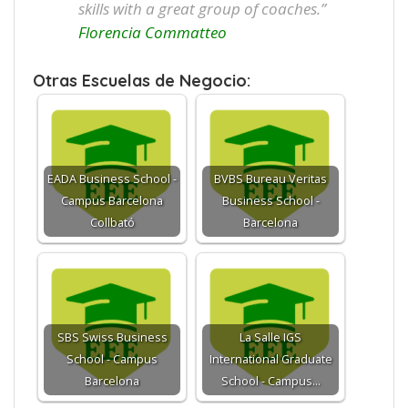
skills with a great group of coaches.”
Florencia Commatteo
Otras Escuelas de Negocio:
EADA Business School -
BVBS Bureau Veritas
Campus Barcelona
Business School -
Collbató
Barcelona
SBS Swiss Business
La Salle IGS
School - Campus
International Graduate
Barcelona
School - Campus…