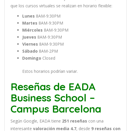
que
los
curs
os
virtual
es
se
real
iz
an
en
hor
ario
flexible:
Lunes
8AM-9:30PM
Martes
8AM-9:30PM
Miércoles
8AM-9:30PM
Jueves
8AM-9:30PM
Viernes
8AM-9:30PM
Sábado
8AM-2PM
Domingo
Closed
Estos horarios podrían variar.
Reseñas de EADA
Business School –
Campus Barcelona
Según Google, EADA tiene
251
reseñas
con una
interesante
valoración media 4.7
, desde
9 reseñas
con