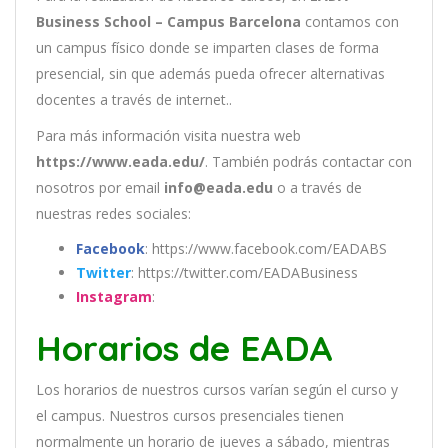
Business School – Campus Barcelona
contamos con
un
campus físico donde se imparten clases de forma
presencial, sin que además pueda ofrecer alternativas
docentes a través de internet..
Para más información visita nuestra web
https://www.eada.edu/
. También podrás contactar con
nosotros por email
info@eada.edu
o a través de
nuestras redes sociales:
Facebook
: https://www.facebook.com/EADABS
Twitter
: https://twitter.com/EADABusiness
Instagram
:
Horarios de EADA
Los
hor
arios
de
nu
est
ros
curs
os
var
í
an
se
g
ú
n
el
cur
so
y
el
campus
.
Nu
est
ros
curs
os
pres
en
cial
es
t
ien
en
normal
ment
e
un
hor
ario
de
j
ue
ves
a
s
á
b
ado
,
m
ient
ras