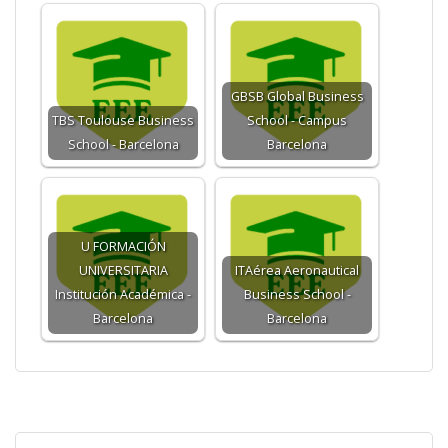
GBSB Global Business
TBS Toulouse Business
School - Campus
School - Barcelona
Barcelona
U FORMACIÓN
UNIVERSITARIA
ITAérea Aeronautical
Institución Académica -
Business School -
Barcelona
Barcelona