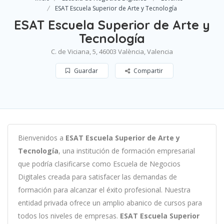
ESAT Escuela Superior de Arte y Tecnología
ESAT Escuela Superior de Arte y
Tecnología
C. de Viciana, 5, 46003 València, Valencia
Guardar
Compartir
B
ien
ven
id
os
a
ESAT Escuela Superior de Arte y
Tecnología
,
un
a
instit
uci
ón
de
form
aci
ón
em
pres
arial
que podría clasificarse como
Escuela de Negocios
Digitales c
read
a
para
satisf
acer
las
demand
as
de
form
aci
ón
para
al
can
zar el éxito profesional
.
Nu
est
ra
ent
idad
privada of
re
ce
un
ampl
io
ab
an
ico
de
curs
os
para
to
dos
los
n
ive
les
de
em
pres
as
.
ESAT Escuela Superior