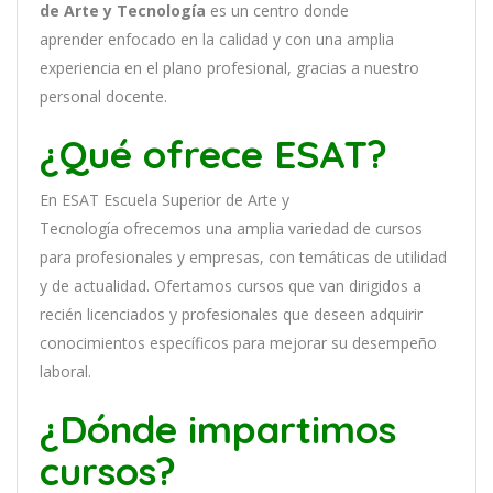
de Arte y Tecnología
es
un
cent
ro
donde
aprender
en
f
ocado
en
la
cal
idad
y
con
un
a
ampl
ia
experien
cia
en
el plano profesional, gracias a nuestro
personal docente
.
¿Qué ofrece ESAT?
En
ESAT Escuela Superior de Arte y
Tecnología
of
re
ce
mos
un
a
ampl
ia
varied
ad
de
curs
os
para
prof
es
ional
es
y
em
pres
as
,
con
tem
á
tic
as
de utilidad
y de actualidad
. O
fertamos cursos que van dirigidos a
recién licenciados y profesionales que deseen adquirir
conocimientos específicos para mejorar su desempeño
laboral.
¿Dónde impartimos
cursos?