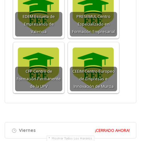
EDEM Escuela de
PRESEMUL Centro
Empresarios de
Especializado en
Valencia
Formación Empresarial
CFP Centro de
CEEIM Centro Europeo
Formación Permanente
de Empresas e
de la UPV
Innovación de Murcia
Viernes
¡CERRADO AHORA!
Mostrar Todos Los Horarios