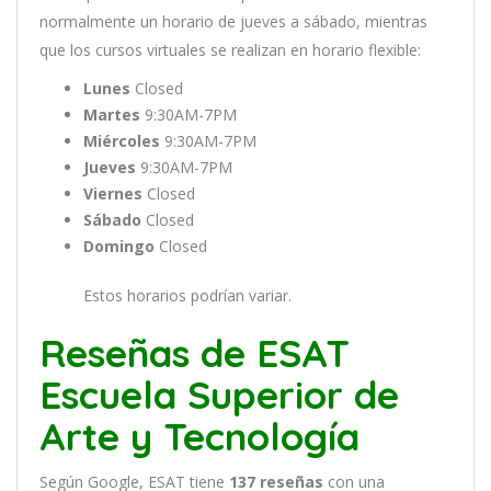
normal
ment
e
un
hor
ario
de
j
ue
ves
a
s
á
b
ado
,
m
ient
ras
que
los
curs
os
virtual
es
se
real
iz
an
en
hor
ario
flexible:
Lunes
Closed
Martes
9:30AM-7PM
Miércoles
9:30AM-7PM
Jueves
9:30AM-7PM
Viernes
Closed
Sábado
Closed
Domingo
Closed
Estos horarios podrían variar.
Reseñas de ESAT
Escuela Superior de
Arte y Tecnología
Según Google, ESAT tiene
137
reseñas
con una