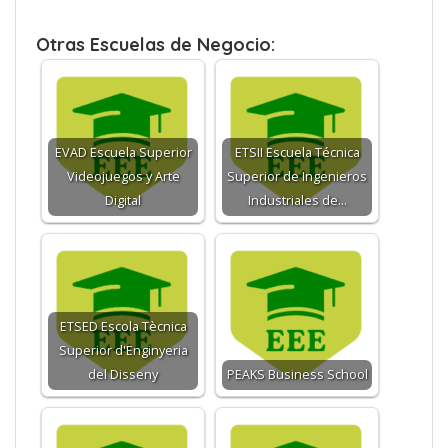
Otras Escuelas de Negocio:
EVAD Escuela Superior
ETSII Escuela Técnica
Videojuegos y Arte
Superior de Ingenieros
Digital
Industriales de…
ETSED Escola Tècnica
Superior d'Enginyeria
del Disseny
PEAKS Business School