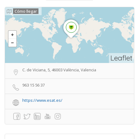
Cómo llegar
Leaflet
C. de Viciana, 5, 46003 València, Valencia
963 15 56 37
https://www.esat.es/