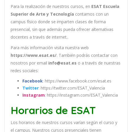
Para la realización de nuestros cursos, en
ESAT Escuela
Superior de Arte y Tecnología
contamos con un
campus físico donde se imparten clases de forma
presencial, sin que además pueda ofrecer alternativas
docentes a través de internet..
Para más información visita nuestra web
https://www.esat.es/
. También podrás contactar con
nosotros por email
info@esat.es
o a través de nuestras
redes sociales:
Facebook
: https://www.facebook.com/esat.es
Twitter
: https://twitter.com/ESAT_Valencia
Instagram
: https://instagram.com/ESAT_Valencia
Horarios de ESAT
Los
hor
arios
de
nu
est
ros
curs
os
var
í
an
se
g
ú
n
el
cur
so
y
el
campus
.
Nu
est
ros
curs
os
pres
en
cial
es
t
ien
en