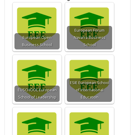
European Forum
European Open
Navarra Business
Business School
School
ESIE European School
EUSCHOOL European
of International
School of Leadership
Education