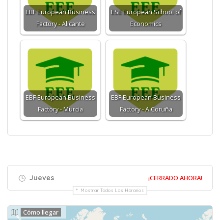
EBF European Business
ESE European School of
Factory - Alicante
Economics
EBF European Business
EBF European Business
Factory - Murcia
Factory - A Coruña
Jueves
¡CERRADO AHORA!
Mostrar Todos Los Horarios
Cómo llegar