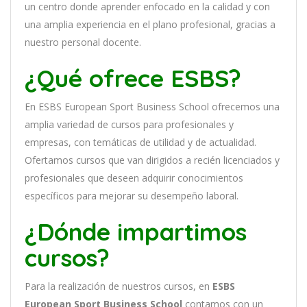
un
cent
ro
donde aprender
en
f
ocado
en
la
cal
idad
y
con
un
a
ampl
ia
experien
cia
en
el plano profesional, gracias a
nuestro personal docente
.
¿Qué ofrece ESBS?
En
ESBS European Sport Business School
of
re
ce
mos
un
a
ampl
ia
varied
ad
de
curs
os
para
prof
es
ional
es
y
em
pres
as
,
con
tem
á
tic
as
de utilidad y de actualidad
.
O
fertamos cursos que van dirigidos a recién licenciados y
profesionales que deseen adquirir conocimientos
específicos para mejorar su desempeño laboral.
¿Dónde impartimos
cursos?
Para la realización de nuestros cursos, en
ESBS
European Sport Business School
contamos con un