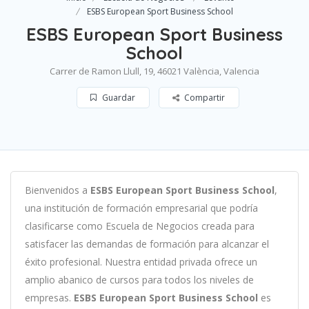
ESBS European Sport Business School
ESBS European Sport Business
School
Carrer de Ramon Llull, 19, 46021 València, Valencia
Guardar
Compartir
B
ien
ven
id
os
a
ESBS European Sport Business School
,
un
a
instit
uci
ón
de
form
aci
ón
em
pres
arial
que podría
clasificarse como
Escuela de Negocios c
read
a
para
satisf
acer
las
demand
as
de
form
aci
ón
para
al
can
zar el
éxito profesional
.
Nu
est
ra
ent
idad
privada of
re
ce
un
ampl
io
ab
an
ico
de
curs
os
para
to
dos
los
n
ive
les
de
em
pres
as
.
ESBS European Sport Business School
es