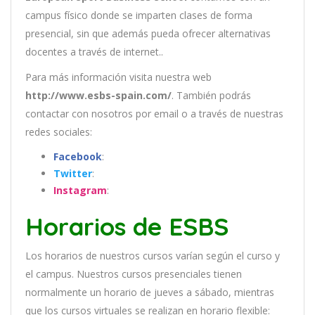
campus físico donde se imparten clases de forma
presencial, sin que además pueda ofrecer alternativas
docentes a través de internet..
Para más información visita nuestra web
http://www.esbs-spain.com/
. También podrás
contactar con nosotros por email
o a través de nuestras
redes sociales:
Facebook
:
Twitter
:
Instagram
:
Horarios de ESBS
Los
hor
arios
de
nu
est
ros
curs
os
var
í
an
se
g
ú
n
el
cur
so
y
el
campus
.
Nu
est
ros
curs
os
pres
en
cial
es
t
ien
en
normal
ment
e
un
hor
ario
de
j
ue
ves
a
s
á
b
ado
,
m
ient
ras
que
los
curs
os
virtual
es
se
real
iz
an
en
hor
ario
flexible: