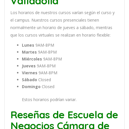
Valladolid
Los
hor
arios
de
nu
est
ros
curs
os
var
í
an
se
g
ú
n
el
cur
so
y
el
campus
.
Nu
est
ros
curs
os
pres
en
cial
es
t
ien
en
normal
ment
e
un
hor
ario
de
j
ue
ves
a
s
á
b
ado
,
m
ient
ras
que
los
curs
os
virtual
es
se
real
iz
an
en
hor
ario
flexible:
Lunes
9AM-8PM
Martes
9AM-8PM
Miércoles
9AM-8PM
Jueves
9AM-8PM
Viernes
9AM-8PM
Sábado
Closed
Domingo
Closed
Estos horarios podrían variar.
Reseñas de Escuela de
Negocios Cámara de