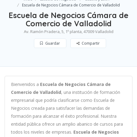
Escuela de Negocios Cámara de Comercio de Valladolid
Escuela de Negocios Cámara de
Comercio de Valladolid
Av. Ramón Pradera, 5, 1º planta, 47009 Valladolid
Guardar
Compartir
B
ien
ven
id
os
a
Escuela de Negocios Cámara de
Comercio de Valladolid
,
un
a
instit
uci
ón
de
form
aci
ón
em
pres
arial
que podría clasificarse como
Escuela de
Negocios c
read
a
para
satisf
acer
las
demand
as
de
form
aci
ón
para
al
can
zar el éxito profesional
.
Nu
est
ra
ent
idad
pública of
re
ce
un
ampl
io
ab
an
ico
de
curs
os
para
to
dos
los
n
ive
les
de
em
pres
as
.
Escuela de Negocios