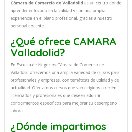
Cámara de Comercio de Valladolid
es
un
cent
ro
donde
aprender
en
f
ocado
en
la
cal
idad
y
con
un
a
ampl
ia
experien
cia
en
el plano profesional, gracias a nuestro
personal docente
.
¿Qué ofrece CAMARA
Valladolid?
En
Escuela de Negocios Cámara de Comercio de
Valladolid
of
re
ce
mos
un
a
ampl
ia
varied
ad
de
curs
os
para
prof
es
ional
es
y
em
pres
as
,
con
tem
á
tic
as
de utilidad y de
actualidad
. O
fertamos cursos que van dirigidos a recién
licenciados y profesionales que deseen adquirir
conocimientos específicos para mejorar su desempeño
laboral.
¿Dónde impartimos