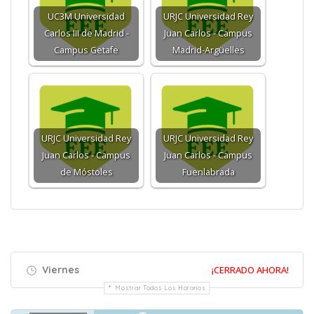
UC3M Universidad
URJC Universidad Rey
Carlos III de Madrid -
Juan Carlos - Campus
Campus Getafe
Madrid-Argüelles
URJC Universidad Rey
URJC Universidad Rey
Juan Carlos - Campus
Juan Carlos - Campus
de Móstoles
Fuenlabrada
Viernes
¡CERRADO AHORA!
Mostrar Todos Los Horarios