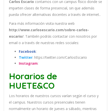
Carlos Escario
contamos con un
campus físico donde se
imparten clases de forma presencial, sin que además
pueda ofrecer alternativas docentes a través de internet..
Para más información visita nuestra web
http://www.carlosescario.com/sobre-carlos-
escario/
. También podrás contactar con nosotros por
email
o a través de nuestras redes sociales:
Facebook
:
Twitter
: https://twitter.com/CarlosEscario
Instagram
:
Horarios de
HUETE&CO
Los
hor
arios
de
nu
est
ros
curs
os
var
í
an
se
g
ú
n
el
cur
so
y
el
campus
.
Nu
est
ros
curs
os
pres
en
cial
es
t
ien
en
normal
ment
e
un
hor
ario
de
j
ue
ves
a
s
á
b
ado
,
m
ient
ras