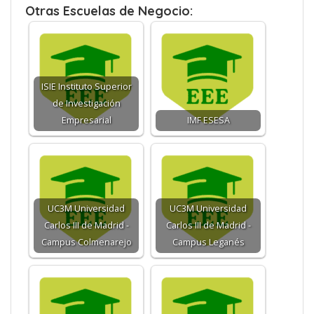
Otras Escuelas de Negocio:
ISIE Instituto Superior
de Investigación
Empresarial
IMF ESESA
UC3M Universidad
UC3M Universidad
Carlos III de Madrid -
Carlos III de Madrid -
Campus Colmenarejo
Campus Leganés