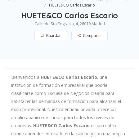
HUETE&CO Carlos Escario
HUETE&CO Carlos Escario
Calle de Sta Engracia, 4, 28010 Madrid
Guardar
Compartir
B
ien
ven
id
os
a
HUETE&CO Carlos Escario
,
un
a
instit
uci
ón
de
form
aci
ón
em
pres
arial
que podría
clasificarse como
Escuela de Negocios c
read
a
para
satisf
acer
las
demand
as
de
form
aci
ón
para
al
can
zar el
éxito profesional
.
Nu
est
ra
ent
idad
privada of
re
ce
un
ampl
io
ab
an
ico
de
curs
os
para
to
dos
los
n
ive
les
de
em
pres
as
.
HUETE&CO Carlos Escario
es
un
cent
ro
donde aprender
en
f
ocado
en
la
cal
idad
y
con
un
a
ampl
ia