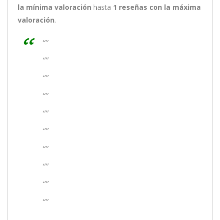
la mínima valoración
hasta
1
reseñas con la máxima
valoración
.
“”
“”
“”
“”
“”
“”
“”
“”
“”
“”