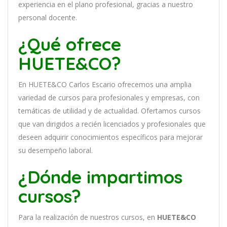
experien
cia
en
el plano profesional, gracias a nuestro
personal docente
.
¿Qué ofrece
HUETE&CO?
En
HUETE&CO Carlos Escario
of
re
ce
mos
un
a
ampl
ia
varied
ad
de
curs
os
para
prof
es
ional
es
y
em
pres
as
,
con
tem
á
tic
as
de utilidad y de actualidad
. O
fertamos cursos
que van dirigidos a recién licenciados y profesionales que
deseen adquirir conocimientos específicos para mejorar
su desempeño laboral.
¿Dónde impartimos
cursos?
Para la realización de nuestros cursos, en
HUETE&CO