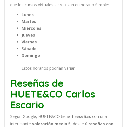
que
los
curs
os
virtual
es
se
real
iz
an
en
hor
ario
flexible:
Lunes
Martes
Miércoles
Jueves
Viernes
Sábado
Domingo
Estos horarios podrían variar.
Reseñas de
HUETE&CO Carlos
Escario
Según Google, HUETE&CO tiene
1
reseñas
con una
interesante
valoración media 5
, desde
0 reseñas
con