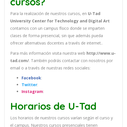
cursos?
Para la realización de nuestros cursos, en
U-Tad
University Center for Technology and Digital Art
contamos con un
campus físico donde se imparten
clases de forma presencial, sin que además pueda
ofrecer alternativas docentes a través de internet..
Para más información visita nuestra web
http://www.u-
tad.com/
. También podrás contactar con nosotros por
email
o a través de nuestras redes sociales:
Facebook
:
Twitter
:
Instagram
:
Horarios de U-Tad
Los
hor
arios
de
nu
est
ros
curs
os
var
í
an
se
g
ú
n
el
cur
so
y
el
campus
.
Nu
est
ros
curs
os
pres
en
cial
es
t
ien
en