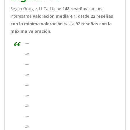
Según Google, U-Tad tiene
148
reseñas
con una
interesante
valoración media 4.1
, desde
22 reseñas
con la mínima valoración
hasta
92
reseñas con la
máxima valoración
.
“”
“”
“”
“”
“”
“”
“”
“”
“”