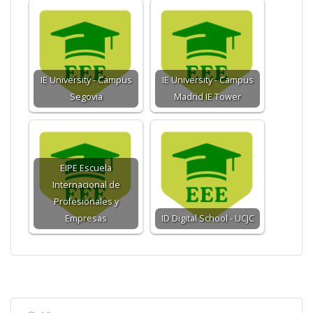
IE University - Campus
IE University - Campus
Segovia
Madrid IE Tower
EIPE Escuela
Internacional de
Profesionales y
Empresas
ID Digital School - UCJC