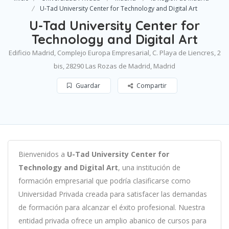
U-Tad University Center for Technology and Digital Art
U-Tad University Center for
Technology and Digital Art
Edificio Madrid, Complejo Europa Empresarial, C. Playa de Liencres, 2
bis, 28290 Las Rozas de Madrid, Madrid
Guardar
Compartir
B
ien
ven
id
os
a
U-Tad University Center for
Technology and Digital Art
,
un
a
instit
uci
ón
de
form
aci
ón
em
pres
arial
que podría clasificarse como
Universidad Privada c
read
a
para
satisf
acer
las
demand
as
de
form
aci
ón
para
al
can
zar el éxito profesional
.
Nu
est
ra
ent
idad
privada of
re
ce
un
ampl
io
ab
an
ico
de
curs
os
para