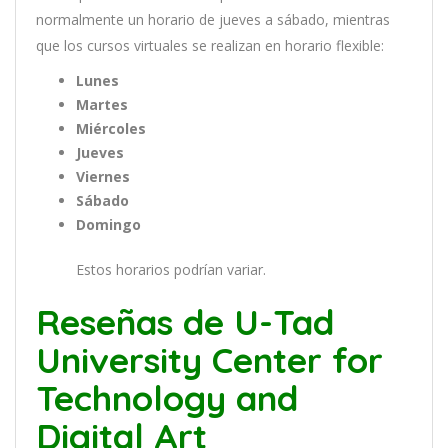
normal
ment
e
un
hor
ario
de
j
ue
ves
a
s
á
b
ado
,
m
ient
ras
que
los
curs
os
virtual
es
se
real
iz
an
en
hor
ario
flexible:
Lunes
Martes
Miércoles
Jueves
Viernes
Sábado
Domingo
Estos horarios podrían variar.
Reseñas de U-Tad
University Center for
Technology and
Digital Art