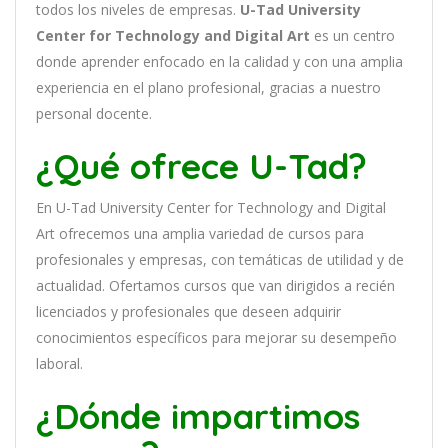
to
dos
los
n
ive
les
de
em
pres
as
.
U-Tad University
Center for Technology and Digital Art
es
un
cent
ro
donde aprender
en
f
ocado
en
la
cal
idad
y
con
un
a
ampl
ia
experien
cia
en
el plano profesional, gracias a nuestro
personal docente
.
¿Qué ofrece U-Tad?
En
U-Tad University Center for Technology and Digital
Art
of
re
ce
mos
un
a
ampl
ia
varied
ad
de
curs
os
para
prof
es
ional
es
y
em
pres
as
,
con
tem
á
tic
as
de utilidad y de
actualidad
. O
fertamos cursos que van dirigidos a recién
licenciados y profesionales que deseen adquirir
conocimientos específicos para mejorar su desempeño
laboral.
¿Dónde impartimos