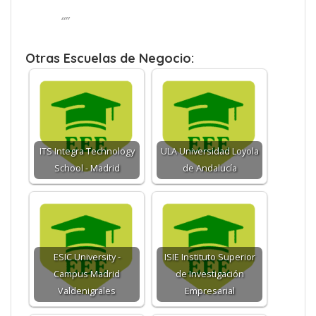
“”
Otras Escuelas de Negocio:
ITS Integra Technology
ULA Universidad Loyola
School - Madrid
de Andalucía
ESIC University -
ISIE Instituto Superior
Campus Madrid
de Investigación
Valdenigrales
Empresarial