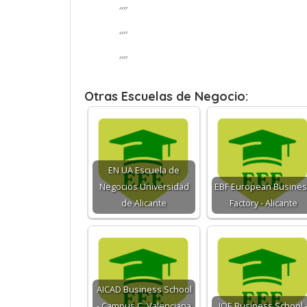
“”
“”
“”
Otras Escuelas de Negocio:
EN UA Escuela de
Negocios Universidad
EBF European Busine
de Alicante
Factory - Alicante
AICAD Business School
- Campus C. Valenciana
IOE Business School 