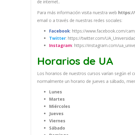
de internet..
Para más información visita nuestra web
https:/
email
o a través de nuestras redes sociales:
Facebook
: https://www.facebook.com/ca
Twitter
: https://twitter.com/UA_Universida
Instagram
: https://instagram.com/ua_univ
Horarios de UA
Los
hor
arios
de
nu
est
ros
curs
os
var
í
an
se
g
ú
n
el
c
normal
ment
e
un
hor
ario
de
j
ue
ves
a
s
á
b
ado
,
m
ie
Lunes
Martes
Miércoles
Jueves
Viernes
Sábado