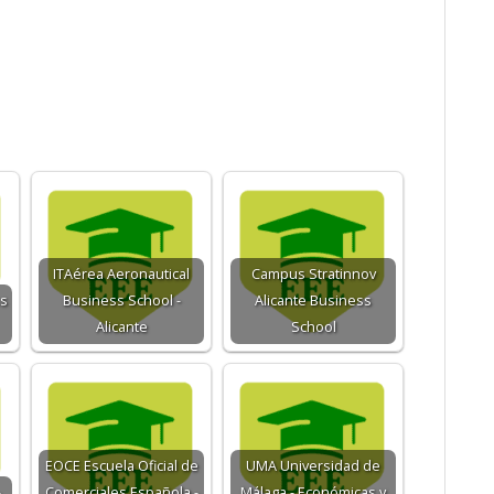
ITAérea Aeronautical
Campus Stratinnov
ss
Business School -
Alicante Business
Alicante
School
EOCE Escuela Oficial de
UMA Universidad de
-
Comerciales Española -
Málaga - Económicas y