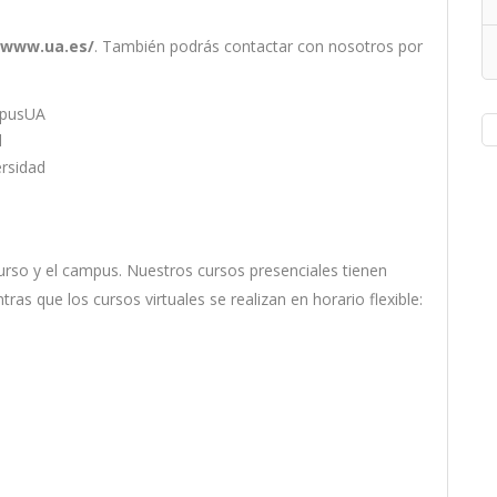
/www.ua.es/
. También podrás contactar con nosotros por
mpusUA
d
ersidad
ur
so
y
el
campus
.
Nu
est
ros
curs
os
pres
en
cial
es
t
ien
en
nt
ras
que
los
curs
os
virtual
es
se
real
iz
an
en
hor
ario
flexible: