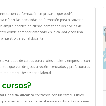
instit
uci
ón
de
form
aci
ón
em
pres
arial
que podría
satisf
acer
las
demand
as
de
form
aci
ón
para
al
can
zar el
n
ampl
io
ab
an
ico
de
curs
os
para
to
dos
los
n
ive
les
de
nt
ro
donde aprender
en
f
ocado
en
la
cal
idad
y
con
un
a
s a nuestro personal docente
.
l
ia
varied
ad
de
curs
os
para
prof
es
ional
es
y
em
pres
as
,
con
rsos que van dirigidos a recién licenciados y profesionales
ara mejorar su desempeño laboral.
 cursos?
versidad de Alicante
contamos con un
campus físico
n que además pueda ofrecer alternativas docentes a través