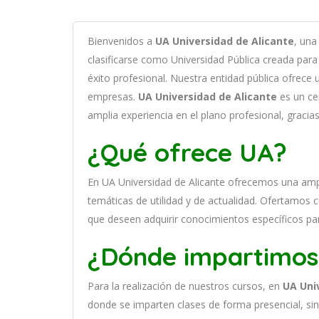
B
ien
ven
id
os
a
UA Universidad de Alicante
,
un
a
clasificarse como
Universidad Pública c
read
a
para
éxito profesional
.
Nu
est
ra
ent
idad
pública of
re
ce
u
em
pres
as
.
UA Universidad de Alicante
es
un
ce
ampl
ia
experien
cia
en
el plano profesional, gracia
¿Qué ofrece UA?
En
UA Universidad de Alicante
of
re
ce
mos
un
a
amp
tem
á
tic
as
de utilidad y de actualidad
. O
fertamos cu
que deseen adquirir conocimientos específicos p
¿Dónde impartimos
Para la realización de nuestros cursos, en
UA Uni
donde se imparten clases de forma presencial, si