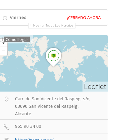
Viernes
¡CERRADO AHORA!
Mostrar Todos Los Horarios
Cómo llegar
Leaflet
Carr. de San Vicente del Raspeig, s/n,
03690 San Vicente del Raspeig,
Alicante
965 90 34 00
https://www.ua.es/