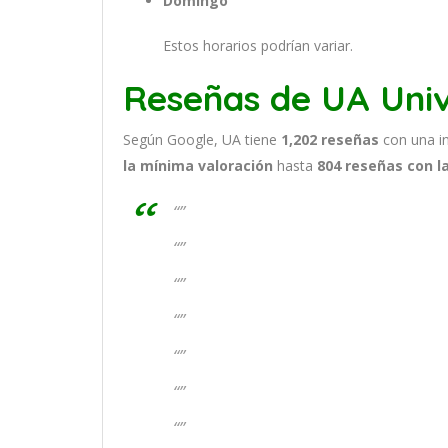
Domingo
Estos horarios podrían variar.
Reseñas de UA Univ
Según Google, UA tiene
1,202
reseñas
con una i
la mínima valoración
hasta
804
reseñas con l
“”
“”
“”
“”
“”
“”
“”