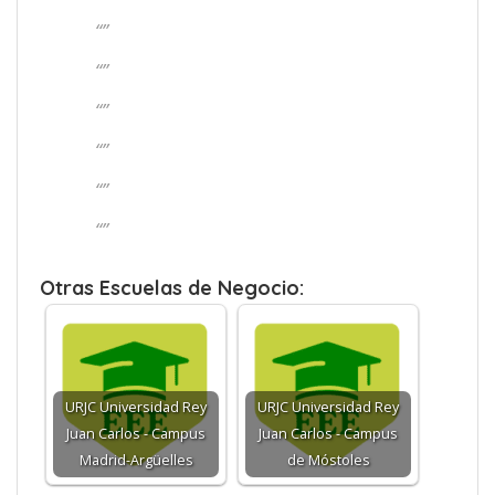
“”
“”
“”
“”
“”
“”
Otras Escuelas de Negocio:
URJC Universidad Rey
URJC Universidad Rey
Juan Carlos - Campus
Juan Carlos - Campus
Madrid-Argüelles
de Móstoles