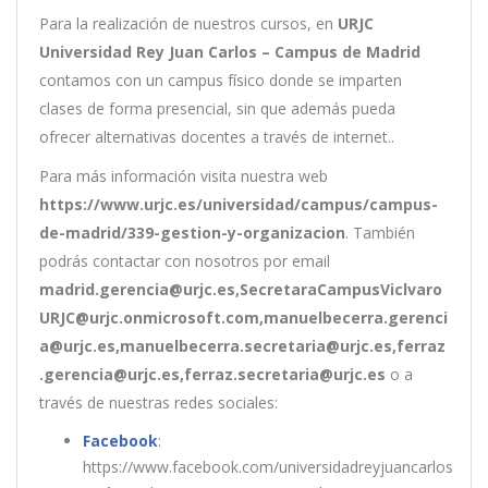
Para la realización de nuestros cursos, en
URJC
Universidad Rey Juan Carlos – Campus de Madrid
contamos con un
campus físico donde se imparten
clases de forma presencial, sin que además pueda
ofrecer alternativas docentes a través de internet..
Para más información visita nuestra web
https://www.urjc.es/universidad/campus/campus-
de-madrid/339-gestion-y-organizacion
. También
podrás contactar con nosotros por email
madrid.gerencia@urjc.es,SecretaraCampusViclvaro
URJC@urjc.onmicrosoft.com,manuelbecerra.gerenci
a@urjc.es,manuelbecerra.secretaria@urjc.es,ferraz
.gerencia@urjc.es,ferraz.secretaria@urjc.es
o a
través de nuestras redes sociales:
Facebook
:
https://www.facebook.com/universidadreyjuancarlos