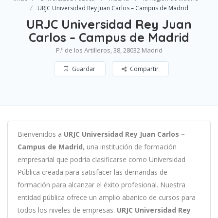
URJC Universidad Rey Juan Carlos – Campus de Madrid
URJC Universidad Rey Juan
Carlos – Campus de Madrid
P.º de los Artilleros, 38, 28032 Madrid
Guardar
Compartir
B
ien
ven
id
os
a
URJC Universidad Rey Juan Carlos –
Campus de Madrid
,
un
a
instit
uci
ón
de
form
aci
ón
em
pres
arial
que podría clasificarse como
Universidad
Pública c
read
a
para
satisf
acer
las
demand
as
de
form
aci
ón
para
al
can
zar el éxito profesional
.
Nu
est
ra
ent
idad
pública of
re
ce
un
ampl
io
ab
an
ico
de
curs
os
para
to
dos
los
n
ive
les
de
em
pres
as
.
URJC Universidad Rey