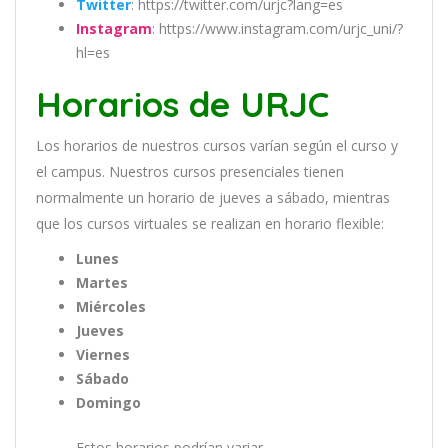
Twitter
: https://twitter.com/urjc?lang=es
Instagram
: https://www.instagram.com/urjc_uni/?
hl=es
Horarios de URJC
Los
hor
arios
de
nu
est
ros
curs
os
var
í
an
se
g
ú
n
el
cur
so
y
el
campus
.
Nu
est
ros
curs
os
pres
en
cial
es
t
ien
en
normal
ment
e
un
hor
ario
de
j
ue
ves
a
s
á
b
ado
,
m
ient
ras
que
los
curs
os
virtual
es
se
real
iz
an
en
hor
ario
flexible:
Lunes
Martes
Miércoles
Jueves
Viernes
Sábado
Domingo
Estos horarios podrían variar.