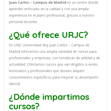
Juan Carlos – Campus de Madrid
es
un
cent
ro
donde
aprender
en
f
ocado
en
la
cal
idad
y
con
un
a
ampl
ia
experien
cia
en
el plano profesional, gracias a nuestro
personal docente
.
¿Qué ofrece URJC?
En
URJC Universidad Rey Juan Carlos – Campus de
Madrid
of
re
ce
mos
un
a
ampl
ia
varied
ad
de
curs
os
para
prof
es
ional
es
y
em
pres
as
,
con
tem
á
tic
as
de utilidad y de
actualidad
. O
fertamos cursos que van dirigidos a recién
licenciados y profesionales que deseen adquirir
conocimientos específicos para mejorar su desempeño
laboral.
¿Dónde impartimos
cursos?