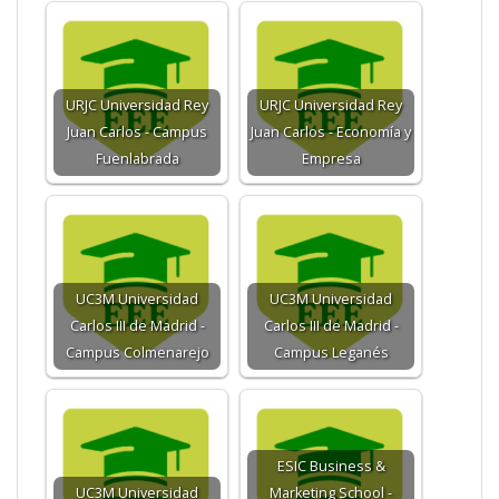
URJC Universidad Rey
URJC Universidad Rey
Juan Carlos - Campus
Juan Carlos - Economía y
Fuenlabrada
Empresa
UC3M Universidad
UC3M Universidad
Carlos III de Madrid -
Carlos III de Madrid -
Campus Colmenarejo
Campus Leganés
ESIC Business &
UC3M Universidad
Marketing School -