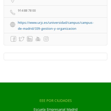
914 88 78 00
https://www.urjc.es/universidad/campus/campus-
de-madrid/339-gestion-y-organizacion
EEE POR CIUDADES
Escuela Empresarial Madrid