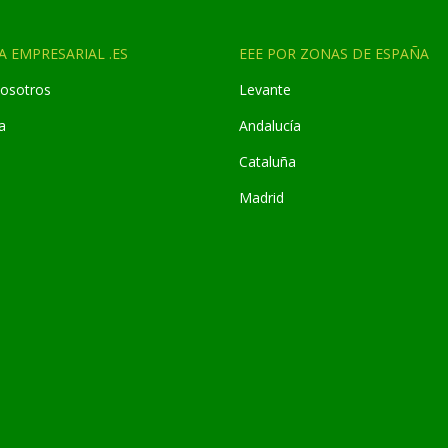
A EMPRESARIAL .ES
EEE POR ZONAS DE ESPAÑA
osotros
Levante
a
Andaluc
í
a
Cataluña
Madrid