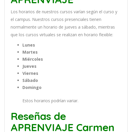
Los
hor
arios
de
nu
est
ros
curs
os
var
í
an
se
g
ú
n
el
cur
so
y
el
campus
.
Nu
est
ros
curs
os
pres
en
cial
es
t
ien
en
normal
ment
e
un
hor
ario
de
j
ue
ves
a
s
á
b
ado
,
m
ient
ras
que
los
curs
os
virtual
es
se
real
iz
an
en
hor
ario
flexible:
Lunes
Martes
Miércoles
Jueves
Viernes
Sábado
Domingo
Estos horarios podrían variar.
Reseñas de
APRENVIAJE Carmen