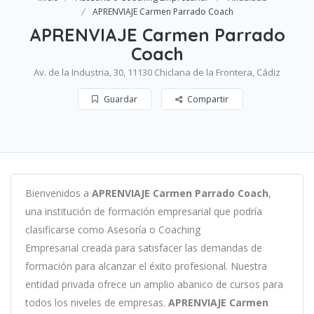
APRENVIAJE Carmen Parrado Coach
APRENVIAJE Carmen Parrado
Coach
Av. de la Industria, 30, 11130 Chiclana de la Frontera, Cádiz
Guardar
Compartir
B
ien
ven
id
os
a
APRENVIAJE Carmen Parrado Coach
,
un
a
instit
uci
ón
de
form
aci
ón
em
pres
arial
que podría
clasificarse como
Asesoría o Coaching
Empresarial c
read
a
para
satisf
acer
las
demand
as
de
form
aci
ón
para
al
can
zar el éxito profesional
.
Nu
est
ra
ent
idad
privada of
re
ce
un
ampl
io
ab
an
ico
de
curs
os
para
to
dos
los
n
ive
les
de
em
pres
as
.
APRENVIAJE Carmen