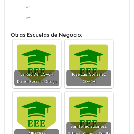
“”
“”
Otras Escuelas de Negocio:
La Red Del COACH
José Luis González
Daniel Becerra Ortega
COACH
San Telmo Business
IMF ESESA
School - Campus Sevilla