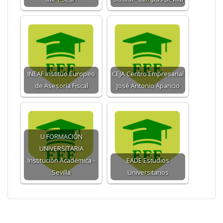
INEAF Instituo Europeo
CEJA Centro Empresarial
de Asesoría Fiscal
José Antonio Aparicio
U FORMACIÓN
UNIVERSITARIA
Institución Académica -
EADE Estudios
Sevilla
Universitarios