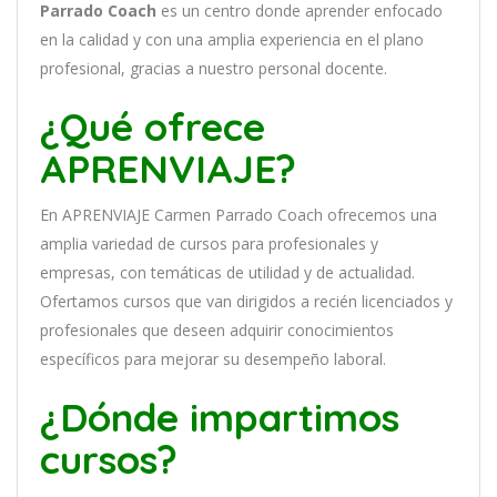
Parrado Coach
es
un
cent
ro
donde aprender
en
f
ocado
en
la
cal
idad
y
con
un
a
ampl
ia
experien
cia
en
el plano
profesional, gracias a nuestro personal docente
.
¿Qué ofrece
APRENVIAJE?
En
APRENVIAJE Carmen Parrado Coach
of
re
ce
mos
un
a
ampl
ia
varied
ad
de
curs
os
para
prof
es
ional
es
y
em
pres
as
,
con
tem
á
tic
as
de utilidad y de actualidad
.
O
fertamos cursos que van dirigidos a recién licenciados y
profesionales que deseen adquirir conocimientos
específicos para mejorar su desempeño laboral.
¿Dónde impartimos
cursos?