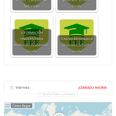
School - Campus San
Business School -
Sebastián
Sevilla
U FORMACIÓN
UNIVERSITARIA
ITAérea Aeronautical
Institución Académica -
Business School -
Sevilla
Sevilla
Viernes
¡CERRADO AHORA!
Mostrar Todos Los Horarios
Cómo llegar