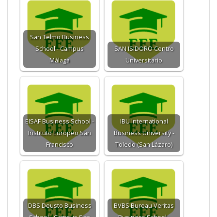
San Telmo Business
School - Campus
SAN ISIDORO Centro
Málaga
Universitario
EISAF Business School -
IBU International
Instituto Europeo San
Business University -
Francisco
Toledo (San Lázaro)
DBS Deusto Business
BVBS Bureau Veritas