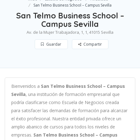
San Telmo Business School – Campus Sevilla
San Telmo Business School –
Campus Sevilla
Av. de la Mujer Trabajadora, 1, 1, 41015 Sevilla
Guardar
Compartir
B
ien
ven
id
os
a
San Telmo Business School – Campus
Sevilla
,
un
a
instit
uci
ón
de
form
aci
ón
em
pres
arial
que
podría clasificarse como
Escuela de Negocios c
read
a
para
satisf
acer
las
demand
as
de
form
aci
ón
para
al
can
zar
el éxito profesional
.
Nu
est
ra
ent
idad
privada of
re
ce
un
ampl
io
ab
an
ico
de
curs
os
para
to
dos
los
n
ive
les
de
em
pres
as
.
San Telmo Business School – Campus