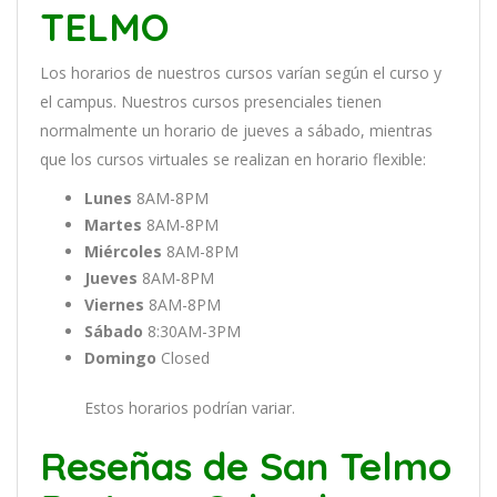
TELMO
Los
hor
arios
de
nu
est
ros
curs
os
var
í
an
se
g
ú
n
el
cur
so
y
el
campus
.
Nu
est
ros
curs
os
pres
en
cial
es
t
ien
en
normal
ment
e
un
hor
ario
de
j
ue
ves
a
s
á
b
ado
,
m
ient
ras
que
los
curs
os
virtual
es
se
real
iz
an
en
hor
ario
flexible:
Lunes
8AM-8PM
Martes
8AM-8PM
Miércoles
8AM-8PM
Jueves
8AM-8PM
Viernes
8AM-8PM
Sábado
8:30AM-3PM
Domingo
Closed
Estos horarios podrían variar.
Reseñas de San Telmo