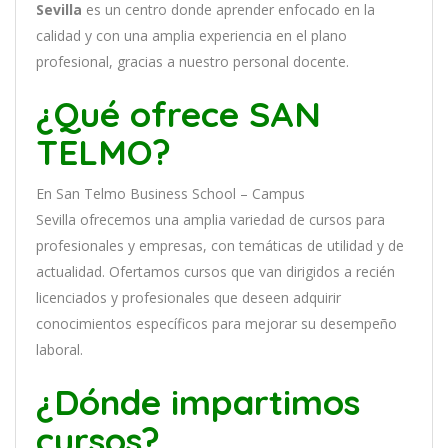
Sevilla
es
un
cent
ro
donde aprender
en
f
ocado
en
la
cal
idad
y
con
un
a
ampl
ia
experien
cia
en
el plano
profesional, gracias a nuestro personal docente
.
¿Qué ofrece SAN
TELMO?
En
San Telmo Business School – Campus
Sevilla
of
re
ce
mos
un
a
ampl
ia
varied
ad
de
curs
os
para
prof
es
ional
es
y
em
pres
as
,
con
tem
á
tic
as
de utilidad y de
actualidad
. O
fertamos cursos que van dirigidos a recién
licenciados y profesionales que deseen adquirir
conocimientos específicos para mejorar su desempeño
laboral.
¿Dónde impartimos
cursos?