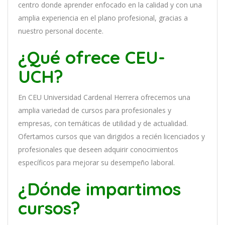
cent
ro
donde aprender
en
f
ocado
en
la
cal
idad
y
con
un
a
ampl
ia
experien
cia
en
el plano profesional, gracias a
nuestro personal docente
.
¿Qué ofrece CEU-
UCH?
En
CEU Universidad Cardenal Herrera
of
re
ce
mos
un
a
ampl
ia
varied
ad
de
curs
os
para
prof
es
ional
es
y
em
pres
as
,
con
tem
á
tic
as
de utilidad y de actualidad
.
O
fertamos cursos que van dirigidos a recién licenciados y
profesionales que deseen adquirir conocimientos
específicos para mejorar su desempeño laboral.
¿Dónde impartimos
cursos?