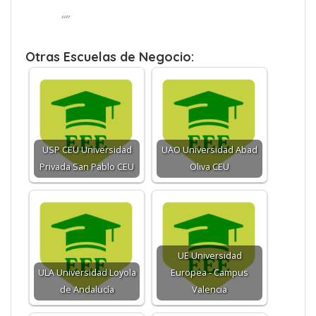
“”
Otras Escuelas de Negocio:
USP CEU Universidad
UAO Universidad Abad
Privada San Pablo CEU
Oliva CEU
UE Universidad
ULA Universidad Loyola
Europea - Campus
de Andalucía
Valencia