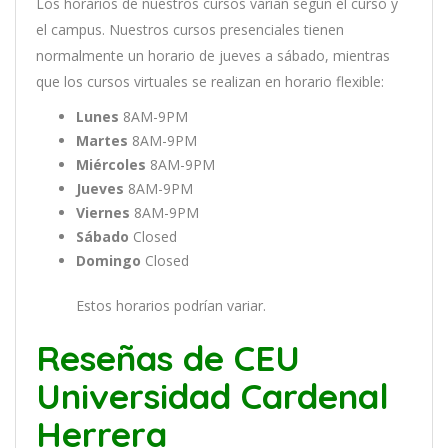
Los
hor
arios
de
nu
est
ros
curs
os
var
í
an
se
g
ú
n
el
cur
so
y
el
campus
.
Nu
est
ros
curs
os
pres
en
cial
es
t
ien
en
normal
ment
e
un
hor
ario
de
j
ue
ves
a
s
á
b
ado
,
m
ient
ras
que
los
curs
os
virtual
es
se
real
iz
an
en
hor
ario
flexible:
Lunes
8AM-9PM
Martes
8AM-9PM
Miércoles
8AM-9PM
Jueves
8AM-9PM
Viernes
8AM-9PM
Sábado
Closed
Domingo
Closed
Estos horarios podrían variar.
Reseñas de CEU
Universidad Cardenal
Herrera