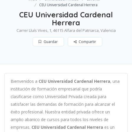
CEU Universidad Cardenal Herrera
CEU Universidad Cardenal
Herrera
Carrer Lluís Vives, 1, 46115 Alfara del Patriarca, Valencia
Guardar
Compartir
B
ien
ven
id
os
a
CEU Universidad Cardenal Herrera
,
un
a
instit
uci
ón
de
form
aci
ón
em
pres
arial
que podría
clasificarse como
Universidad Privada c
read
a
para
satisf
acer
las
demand
as
de
form
aci
ón
para
al
can
zar el
éxito profesional
.
Nu
est
ra
ent
idad
privada of
re
ce
un
ampl
io
ab
an
ico
de
curs
os
para
to
dos
los
n
ive
les
de
em
pres
as
.
CEU Universidad Cardenal Herrera
es
un