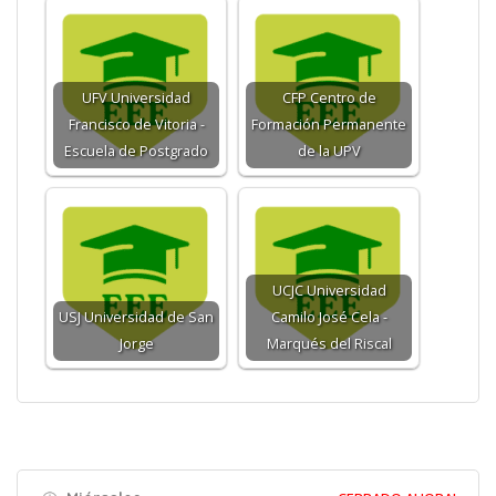
UFV Universidad
CFP Centro de
Francisco de Vitoria -
Formación Permanente
Escuela de Postgrado
de la UPV
UCJC Universidad
USJ Universidad de San
Camilo José Cela -
Jorge
Marqués del Riscal