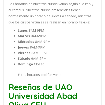
Los
hor
arios
de
nu
est
ros
curs
os
var
í
an
se
g
ú
n
el
cur
so
y
el
campus
.
Nu
est
ros
curs
os
pres
en
cial
es
t
ien
en
normal
ment
e
un
hor
ario
de
j
ue
ves
a
s
á
b
ado
,
m
ient
ras
que
los
curs
os
virtual
es
se
real
iz
an
en
hor
ario
flexible:
Lunes
8AM-9PM
Martes
8AM-9PM
Miércoles
8AM-9PM
Jueves
8AM-9PM
Viernes
8AM-9PM
Sábado
9AM-2PM
Domingo
Closed
Estos horarios podrían variar.
Reseñas de UAO
Universidad Abad
Oliva CEU