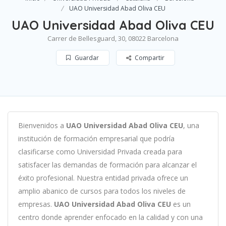
UAO Universidad Abad Oliva CEU
UAO Universidad Abad Oliva CEU
Carrer de Bellesguard, 30, 08022 Barcelona
Guardar
Compartir
B
ien
ven
id
os
a
UAO Universidad Abad Oliva CEU
,
un
a
instit
uci
ón
de
form
aci
ón
em
pres
arial
que podría
clasificarse como
Universidad Privada c
read
a
para
satisf
acer
las
demand
as
de
form
aci
ón
para
al
can
zar el
éxito profesional
.
Nu
est
ra
ent
idad
privada of
re
ce
un
ampl
io
ab
an
ico
de
curs
os
para
to
dos
los
n
ive
les
de
em
pres
as
.
UAO Universidad Abad Oliva CEU
es
un
cent
ro
donde aprender
en
f
ocado
en
la
cal
idad
y
con
un
a