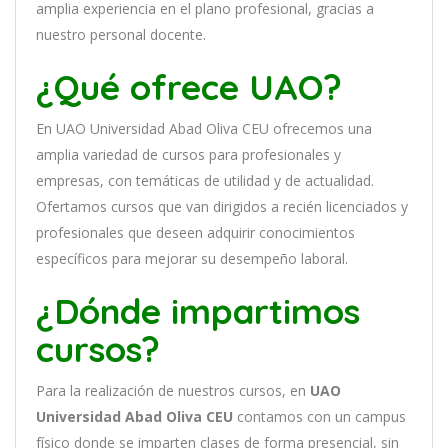
ampl
ia
experien
cia
en
el plano profesional, gracias a
nuestro personal docente
.
¿Qué ofrece UAO?
En
UAO Universidad Abad Oliva CEU
of
re
ce
mos
un
a
ampl
ia
varied
ad
de
curs
os
para
prof
es
ional
es
y
em
pres
as
,
con
tem
á
tic
as
de utilidad y de actualidad
.
O
fertamos cursos que van dirigidos a recién licenciados y
profesionales que deseen adquirir conocimientos
específicos para mejorar su desempeño laboral.
¿Dónde impartimos
cursos?
Para la realización de nuestros cursos, en
UAO
Universidad Abad Oliva CEU
contamos con un
campus
físico donde se imparten clases de forma presencial, sin