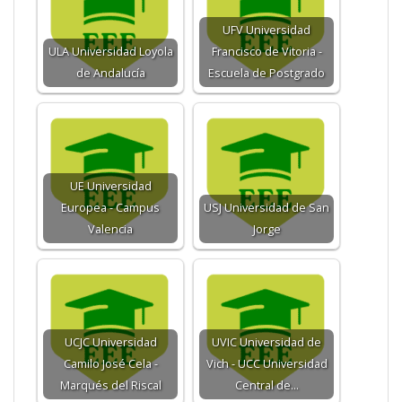
UFV Universidad
ULA Universidad Loyola
Francisco de Vitoria -
de Andalucía
Escuela de Postgrado
UE Universidad
Europea - Campus
USJ Universidad de San
Valencia
Jorge
UCJC Universidad
UVIC Universidad de
Camilo José Cela -
Vich - UCC Universidad
Marqués del Riscal
Central de…