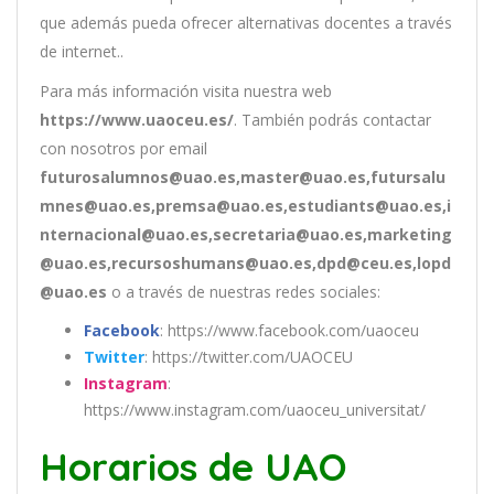
que además pueda ofrecer alternativas docentes a través
de internet..
Para más información visita nuestra web
https://www.uaoceu.es/
. También podrás contactar
con nosotros por email
futurosalumnos@uao.es,master@uao.es,futursalu
mnes@uao.es,premsa@uao.es,estudiants@uao.es,i
nternacional@uao.es,secretaria@uao.es,marketing
@uao.es,recursoshumans@uao.es,dpd@ceu.es,lopd
@uao.es
o a través de nuestras redes sociales:
Facebook
: https://www.facebook.com/uaoceu
Twitter
: https://twitter.com/UAOCEU
Instagram
:
https://www.instagram.com/uaoceu_universitat/
Horarios de UAO