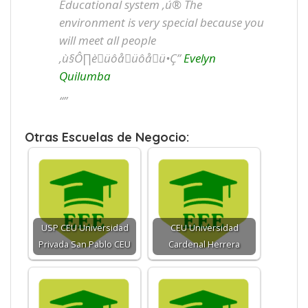
Educational system ‚ú® The
environment is very special because you
will meet all people
‚ù§Ô∏èüôåüôåü•Ç”
Evelyn
Quilumba
“”
Otras Escuelas de Negocio:
USP CEU Universidad
CEU Universidad
Privada San Pablo CEU
Cardenal Herrera