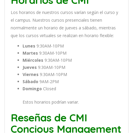
Horarios de CMI
Los
hor
arios
de
nu
est
ros
curs
os
var
í
an
se
g
ú
n
el
cur
so
y
el
campus
.
Nu
est
ros
curs
os
pres
en
cial
es
t
ien
en
normal
ment
e
un
hor
ario
de
j
ue
ves
a
s
á
b
ado
,
m
ient
ras
que
los
curs
os
virtual
es
se
real
iz
an
en
hor
ario
flexible:
Lunes
9:30AM-10PM
Martes
9:30AM-10PM
Miércoles
9:30AM-10PM
Jueves
9:30AM-10PM
Viernes
9:30AM-10PM
Sábado
9AM-2PM
Domingo
Closed
Estos horarios podrían variar.
Reseñas de CMI
Concious Management