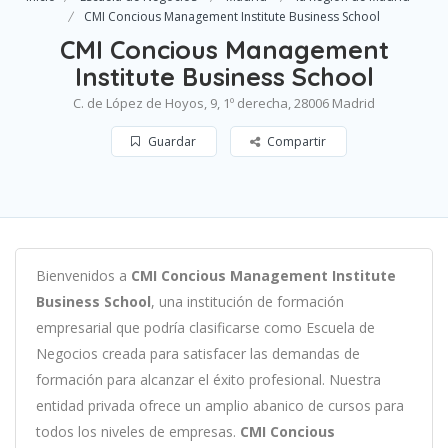
CMI Concious Management Institute Business School
CMI Concious Management
Institute Business School
C. de López de Hoyos, 9, 1º derecha, 28006 Madrid
Guardar
Compartir
B
ien
ven
id
os
a
CMI Concious Management Institute
Business School
,
un
a
instit
uci
ón
de
form
aci
ón
em
pres
arial
que podría clasificarse como
Escuela de
Negocios c
read
a
para
satisf
acer
las
demand
as
de
form
aci
ón
para
al
can
zar el éxito profesional
.
Nu
est
ra
ent
idad
privada of
re
ce
un
ampl
io
ab
an
ico
de
curs
os
para
to
dos
los
n
ive
les
de
em
pres
as
.
CMI Concious