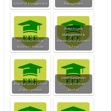
School of Management
Management
PMM Project
Management &
BBI Biotechnology
Maintenance Business
Business Institute
School
SANFI Santander
BSM Barcelona School
Financial Institute -
of Management
Madrid