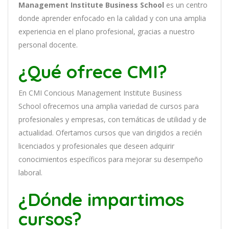
Management Institute Business School
es
un
cent
ro
donde aprender
en
f
ocado
en
la
cal
idad
y
con
un
a
ampl
ia
experien
cia
en
el plano profesional, gracias a nuestro
personal docente
.
¿Qué ofrece CMI?
En
CMI Concious Management Institute Business
School
of
re
ce
mos
un
a
ampl
ia
varied
ad
de
curs
os
para
prof
es
ional
es
y
em
pres
as
,
con
tem
á
tic
as
de utilidad y de
actualidad
. O
fertamos cursos que van dirigidos a recién
licenciados y profesionales que deseen adquirir
conocimientos específicos para mejorar su desempeño
laboral.
¿Dónde impartimos
cursos?