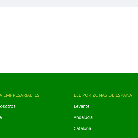
A EMPRESARIAL .ES
EEE POR ZONAS DE ESPAÑA
osotros
Levante
a
Andaluc
í
a
Cataluña