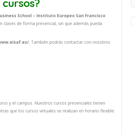
 cursos?
Business School – Instituto Europeo San Francisco
n clases de forma presencial, sin que además pueda
.
www.eisaf.es/
. También podrás contactar con nosotros
ur
so
y
el
campus
.
Nu
est
ros
curs
os
pres
en
cial
es
t
ien
en
nt
ras
que
los
curs
os
virtual
es
se
real
iz
an
en
hor
ario
flexible: