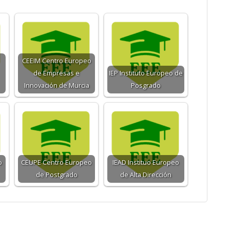
CEEIM Centro Europeo
de Empresas e
IEP Instituto Europeo de
Innovación de Murcia
Posgrado
o
CEUPE Centro Europeo
IEAD Instituo Europeo
de Postgrado
de Alta Dirección