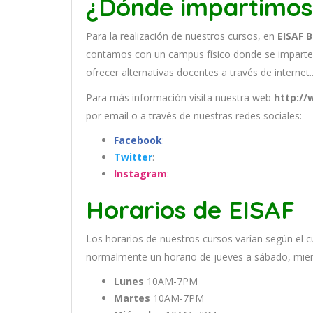
¿Dónde impartimos
Para la realización de nuestros cursos, en
EISAF 
contamos con un
campus físico donde se imparte
ofrecer alternativas docentes a través de internet.
Para más información visita nuestra web
http://
por email
o a través de nuestras redes sociales:
Facebook
:
Twitter
:
Instagram
:
Horarios de EISAF
Los
hor
arios
de
nu
est
ros
curs
os
var
í
an
se
g
ú
n
el
c
normal
ment
e
un
hor
ario
de
j
ue
ves
a
s
á
b
ado
,
m
ie
Lunes
10AM-7PM
Martes
10AM-7PM