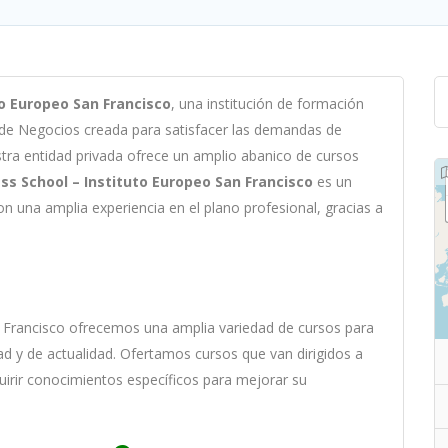
to Europeo San Francisco
,
un
a
instit
uci
ón
de
form
aci
ón
 de Negocios c
read
a
para
satisf
acer
las
demand
as
de
st
ra
ent
idad
privada of
re
ce
un
ampl
io
ab
an
ico
de
curs
os
ss School – Instituto Europeo San Francisco
es
un
on
un
a
ampl
ia
experien
cia
en
el plano profesional, gracias a
?
 Francisco
of
re
ce
mos
un
a
ampl
ia
varied
ad
de
curs
os
para
ad y de actualidad
. O
fertamos cursos que van dirigidos a
uirir conocimientos específicos para mejorar su