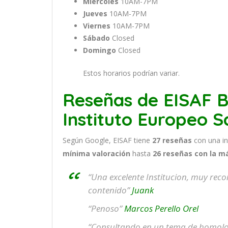
Miércoles
10AM-7PM
Jueves
10AM-7PM
Viernes
10AM-7PM
Sábado
Closed
Domingo
Closed
Estos horarios podrían variar.
Reseñas de EISAF B
Instituto Europeo S
Según Google, EISAF tiene
27
reseñas
con una i
mínima valoración
hasta
26
reseñas con la m
“Una excelente Institucion, muy reco
contenido”
Juank
“Penoso”
Marcos Perello Orel
“Consultando en un tema de homolog