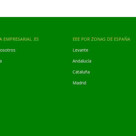
A EMPRESARIAL .ES
EEE POR ZONAS DE ESPAÑA
osotros
Levante
a
Andaluc
í
a
Cataluña
Madrid