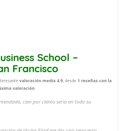
usiness School –
an Francisco
nteresante
valoración media 4.9
, desde
1 reseñas
con la
áxima valoración
.
mendada, cien por ciento seria en todo su
ación de títulos Eisaf me dio una respuesta