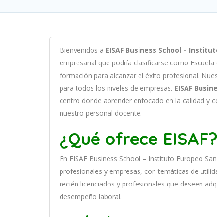
B
ien
ven
id
os
a
EISAF Business School – Institu
em
pres
arial
que podría clasificarse como
Escuela
form
aci
ón
para
al
can
zar el éxito profesional
.
Nu
e
para
to
dos
los
n
ive
les
de
em
pres
as
.
EISAF Busine
cent
ro
donde aprender
en
f
ocado
en
la
cal
idad
y
c
nuestro personal docente
.
¿Qué ofrece EISAF
En
EISAF Business School – Instituto Europeo San
prof
es
ional
es
y
em
pres
as
,
con
tem
á
tic
as
de utilid
recién licenciados y profesionales que deseen adq
desempeño laboral.