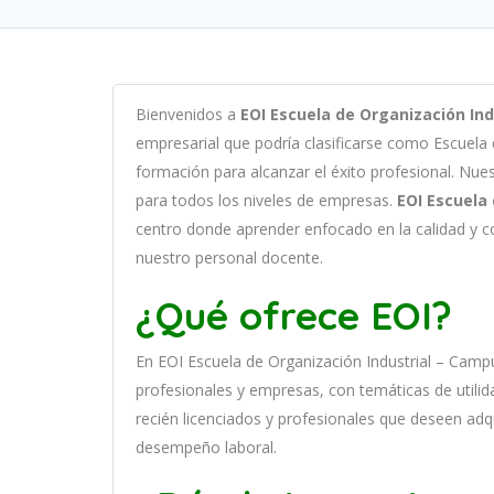
B
ien
ven
id
os
a
EOI Escuela de Organización In
em
pres
arial
que podría clasificarse como
Escuela
form
aci
ón
para
al
can
zar el éxito profesional
.
Nu
e
para
to
dos
los
n
ive
les
de
em
pres
as
.
EOI Escuela
cent
ro
donde aprender
en
f
ocado
en
la
cal
idad
y
c
nuestro personal docente
.
¿Qué ofrece EOI?
En
EOI Escuela de Organización Industrial – Camp
prof
es
ional
es
y
em
pres
as
,
con
tem
á
tic
as
de utilid
recién licenciados y profesionales que deseen adq
desempeño laboral.