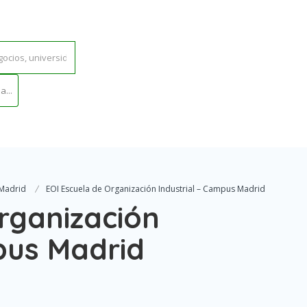
...
 Madrid
EOI Escuela de Organización Industrial – Campus Madrid
rganización
pus Madrid