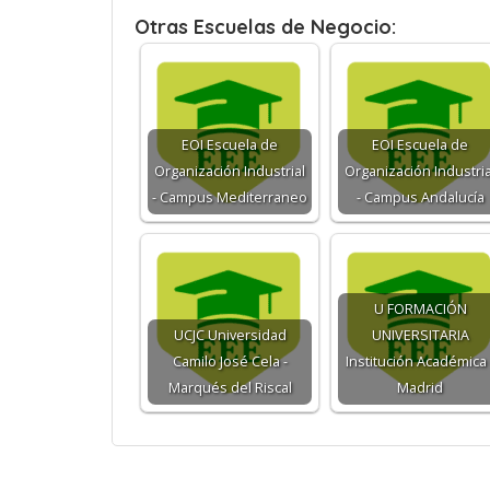
Otras Escuelas de Negocio:
EOI Escuela de
EOI Escuela de
Organización Industrial
Organización Industria
- Campus Mediterraneo
- Campus Andalucía
U FORMACIÓN
UCJC Universidad
UNIVERSITARIA
Camilo José Cela -
Institución Académica 
Marqués del Riscal
Madrid