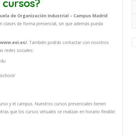
 cursos?
cuela de Organización Industrial – Campus Madrid
n clases de forma presencial, sin que además pueda
.
/www.eoi.es/
. También podrás contactar con nosotros
s redes sociales:
edu
ischool/
ur
so
y
el
campus
.
Nu
est
ros
curs
os
pres
en
cial
es
t
ien
en
nt
ras
que
los
curs
os
virtual
es
se
real
iz
an
en
hor
ario
flexible: