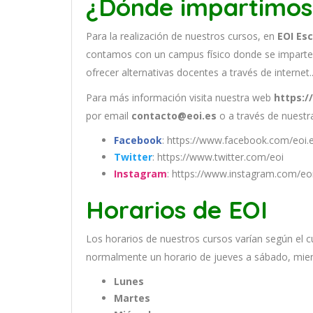
¿Dónde impartimos
Para la realización de nuestros cursos, en
EOI Es
contamos con un
campus físico donde se imparte
ofrecer alternativas docentes a través de internet.
Para más información visita nuestra web
https:/
por email
contacto@eoi.es
o a través de nuestra
Facebook
: https://www.facebook.com/eoi.
Twitter
: https://www.twitter.com/eoi
Instagram
: https://www.instagram.com/eo
Horarios de EOI
Los
hor
arios
de
nu
est
ros
curs
os
var
í
an
se
g
ú
n
el
c
normal
ment
e
un
hor
ario
de
j
ue
ves
a
s
á
b
ado
,
m
ie
Lunes
Martes