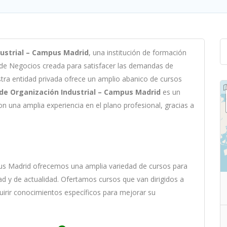
dustrial – Campus Madrid
,
un
a
instit
uci
ón
de
form
aci
ón
 de Negocios c
read
a
para
satisf
acer
las
demand
as
de
st
ra
ent
idad
privada of
re
ce
un
ampl
io
ab
an
ico
de
curs
os
 de Organización Industrial – Campus Madrid
es
un
on
un
a
ampl
ia
experien
cia
en
el plano profesional, gracias a
us Madrid
of
re
ce
mos
un
a
ampl
ia
varied
ad
de
curs
os
para
ad y de actualidad
. O
fertamos cursos que van dirigidos a
uirir conocimientos específicos para mejorar su