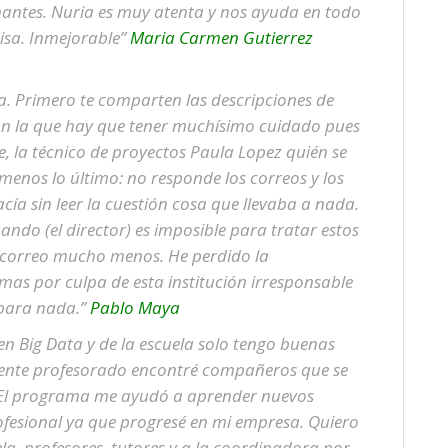
nantes. Nuria es muy atenta y nos ayuda en todo
isa. Inmejorable”
Maria Carmen Gutierrez
a. Primero te comparten las descripciones de
on la que hay que tener muchísimo cuidado pues
, la técnico de proyectos Paula Lopez quién se
menos lo último: no responde los correos y los
cía sin leer la cuestión cosa que llevaba a nada.
ndo (el director) es imposible para tratar estos
el correo mucho menos. He perdido la
as por culpa de esta institución irresponsable
para nada.”
Pablo Maya
en Big Data y de la escuela solo tengo buenas
lente profesorado encontré compañeros que se
. El programa me ayudó a aprender nuevos
ofesional ya que progresé en mi empresa. Quiero
a, profesores, tutores y a la coordinadora por