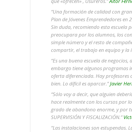
que «ofrecen» , Usureros.”
Aitor Fer
“Una formación de calidad con grand
Plan de Jóvenes Emprendedores en 2
Sin duda, recomiendo esta escuela p
preocupara por los alumnos, los con
simple número y el resto de compañe
compartir, el trabajo en equipo y la 
“Es una buena escuela de negocios, a
embargo tiene algunos programas in
oferta diferenciada. Hay profesores 
bien. Lo dífícil es aparcar.”
Javier He
“Sólo voy a decir, que alguien deberí
hace realmente con los cursos por lo
grado de abandono enorme, y por ta
SUPERVISIÓN Y FISCALIZACIÓN.”
Vict
“Las instalaciones son estupendas. L