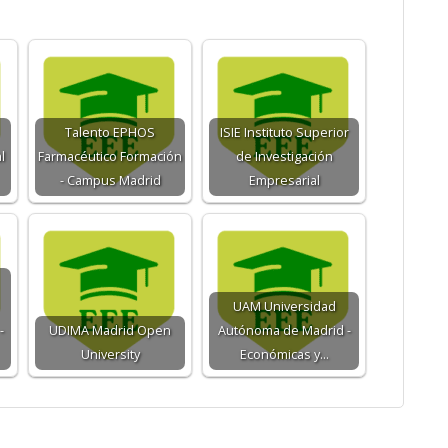
Talento EPHOS
ISIE Instituto Superior
l
Farmacéutico Formación
de Investigación
- Campus Madrid
Empresarial
UAM Universidad
-
UDIMA Madrid Open
Autónoma de Madrid -
University
Económicas y…