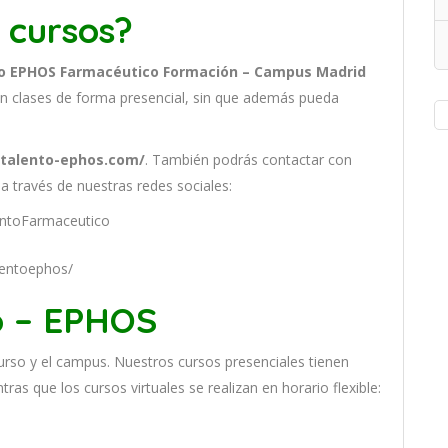
 cursos?
o EPHOS Farmacéutico Formación – Campus Madrid
n clases de forma presencial, sin que además pueda
.
/talento-ephos.com/
. También podrás contactar con
a través de nuestras redes sociales:
entoFarmaceutico
lentoephos/
o – EPHOS
ur
so
y
el
campus
.
Nu
est
ros
curs
os
pres
en
cial
es
t
ien
en
nt
ras
que
los
curs
os
virtual
es
se
real
iz
an
en
hor
ario
flexible: