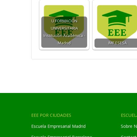
U FORMACIÓN
UNIVERSITARIA
Institución Académica -
Madrid
IMF ESESA
EEE POR CIUDADES
ESCUEL
Escuela Empresarial Madrid
Sobre N