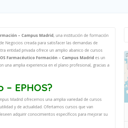
ormación – Campus Madrid
,
un
a
instit
uci
ón
de
form
aci
ón
 de Negocios c
read
a
para
satisf
acer
las
demand
as
de
st
ra
ent
idad
privada of
re
ce
un
ampl
io
ab
an
ico
de
curs
os
HOS Farmacéutico Formación – Campus Madrid
es
un
on
un
a
ampl
ia
experien
cia
en
el plano profesional, gracias a
to – EPHOS?
mpus Madrid
of
re
ce
mos
un
a
ampl
ia
varied
ad
de
curs
os
utilidad y de actualidad
. O
fertamos cursos que van
 deseen adquirir conocimientos específicos para mejorar su