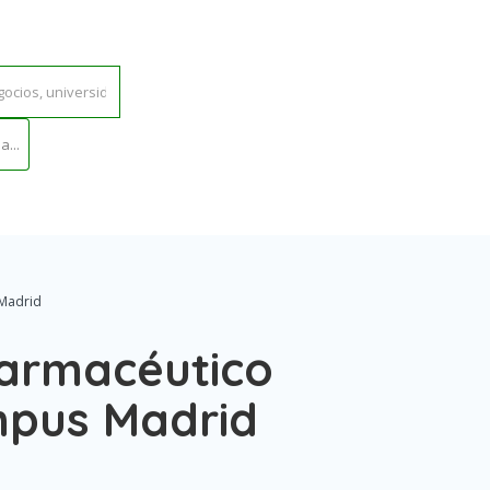
...
 Madrid
d
armacéutico
mpus Madrid