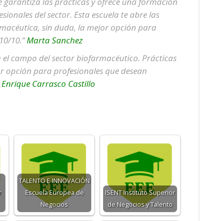
e garantiza las prácticas y ofrece una formación
sionales del sector. Esta escuela te abre las
rmacéutica, sin duda, la mejor opción para
10/10.”
Marta Sanchez
 el campo del sector biofarmacéutico. Prácticas
or opción para profesionales que desean
Enrique Carrasco Castillo
TALENTO E INNOVACIÓN
r
Escuela Europea de
ISENT Instituto Superior
Negocios
de Negocios y Talento