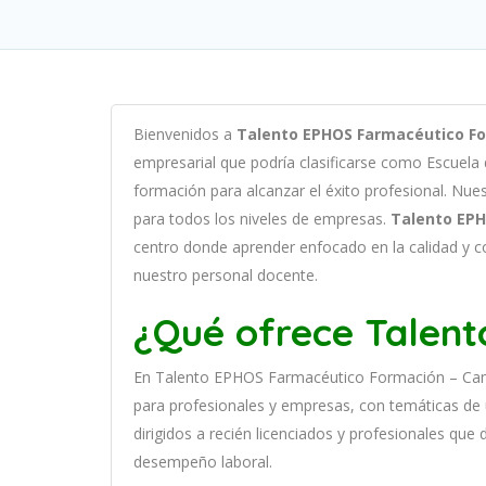
B
ien
ven
id
os
a
Talento EPHOS Farmacéutico F
em
pres
arial
que podría clasificarse como
Escuela
form
aci
ón
para
al
can
zar el éxito profesional
.
Nu
e
para
to
dos
los
n
ive
les
de
em
pres
as
.
Talento EP
cent
ro
donde aprender
en
f
ocado
en
la
cal
idad
y
c
nuestro personal docente
.
¿Qué ofrece Talen
En
Talento EPHOS Farmacéutico Formación – Ca
para
prof
es
ional
es
y
em
pres
as
,
con
tem
á
tic
as
de 
dirigidos a recién licenciados y profesionales que
desempeño laboral.