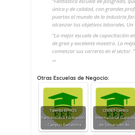
“Fantástica escuela de posgrado, qu
única y de calidad, con grandes profe
puertas al mundo de la industria fa
alcanzar tus objetivos laborales. Un 
“La mejor escuela de capacitación en
de gran y excelente maestro. La mej
comenzar sus carreras en el sector .”
“”
Otras Escuelas de Negocio:
Talento EPHOS
CISDET Centro
Farmacéutico Formación
Internacional Superio
- Campus Barcelona
de Desarrollo de…