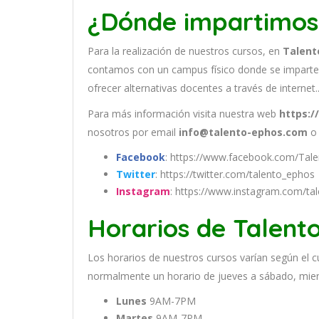
¿Dónde impartimos
Para la realización de nuestros cursos, en
Talent
contamos con un
campus físico donde se imparte
ofrecer alternativas docentes a través de internet.
Para más información visita nuestra web
https:/
nosotros por email
info@talento-ephos.com
o 
Facebook
: https://www.facebook.com/Tal
Twitter
: https://twitter.com/talento_ephos
Instagram
: https://www.instagram.com/ta
Horarios de Talent
Los
hor
arios
de
nu
est
ros
curs
os
var
í
an
se
g
ú
n
el
c
normal
ment
e
un
hor
ario
de
j
ue
ves
a
s
á
b
ado
,
m
ie
Lunes
9AM-7PM
Martes
9AM-7PM