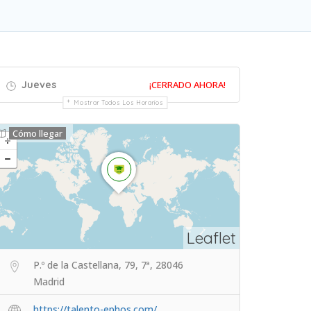
Jueves
¡CERRADO AHORA!
Mostrar Todos Los Horarios
Cómo llegar
Leaflet
P.º de la Castellana, 79, 7ª, 28046
Madrid
https://talento-ephos.com/