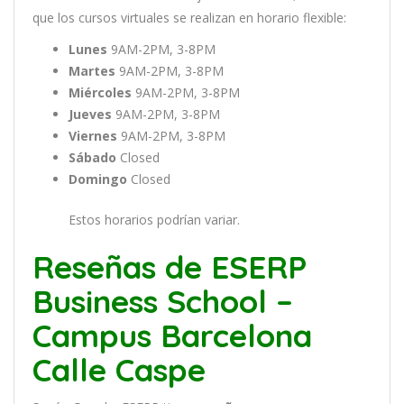
que
los
curs
os
virtual
es
se
real
iz
an
en
hor
ario
flexible:
Lunes
9AM-2PM, 3-8PM
Martes
9AM-2PM, 3-8PM
Miércoles
9AM-2PM, 3-8PM
Jueves
9AM-2PM, 3-8PM
Viernes
9AM-2PM, 3-8PM
Sábado
Closed
Domingo
Closed
Estos horarios podrían variar.
Reseñas de ESERP
Business School –
Campus Barcelona
Calle Caspe