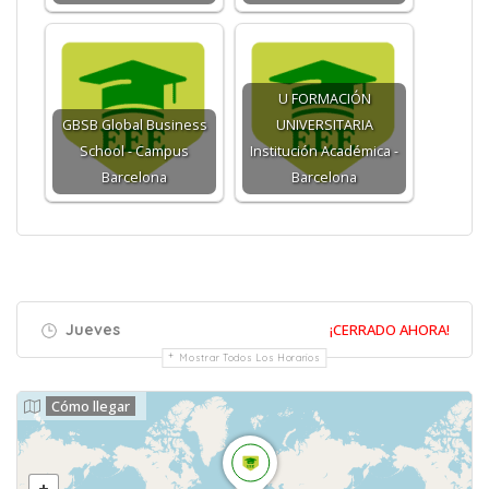
U FORMACIÓN
GBSB Global Business
UNIVERSITARIA
School - Campus
Institución Académica -
Barcelona
Barcelona
Jueves
¡CERRADO AHORA!
Mostrar Todos Los Horarios
Cómo llegar