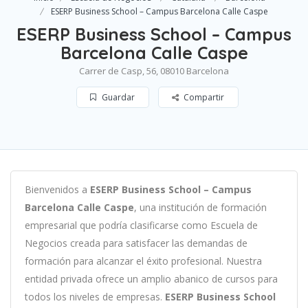
ESERP Business School – Campus Barcelona Calle Caspe
ESERP Business School – Campus
Barcelona Calle Caspe
Carrer de Casp, 56, 08010 Barcelona
Guardar
Compartir
B
ien
ven
id
os
a
ESERP Business School – Campus
Barcelona Calle Caspe
,
un
a
instit
uci
ón
de
form
aci
ón
em
pres
arial
que podría clasificarse como
Escuela de
Negocios c
read
a
para
satisf
acer
las
demand
as
de
form
aci
ón
para
al
can
zar el éxito profesional
.
Nu
est
ra
ent
idad
privada of
re
ce
un
ampl
io
ab
an
ico
de
curs
os
para
to
dos
los
n
ive
les
de
em
pres
as
.
ESERP Business School