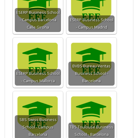
ESERP Business School
- Campus Barcelona
ESERP Business School
Calle Girona
- Campus Madrid
BVBS Bureau Veritas
ESERP Business School
Business School -
- Campus Mallorca
Barcelona
SBS Swiss Business
School - Campus
TBS Toulouse Business
Barcelona
School - Barcelona