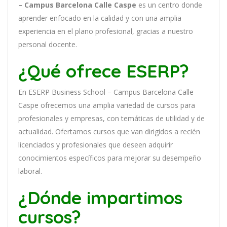
– Campus Barcelona Calle Caspe
es
un
cent
ro
donde
aprender
en
f
ocado
en
la
cal
idad
y
con
un
a
ampl
ia
experien
cia
en
el plano profesional, gracias a nuestro
personal docente
.
¿Qué ofrece ESERP?
En
ESERP Business School – Campus Barcelona Calle
Caspe
of
re
ce
mos
un
a
ampl
ia
varied
ad
de
curs
os
para
prof
es
ional
es
y
em
pres
as
,
con
tem
á
tic
as
de utilidad y de
actualidad
. O
fertamos cursos que van dirigidos a recién
licenciados y profesionales que deseen adquirir
conocimientos específicos para mejorar su desempeño
laboral.
¿Dónde impartimos
cursos?