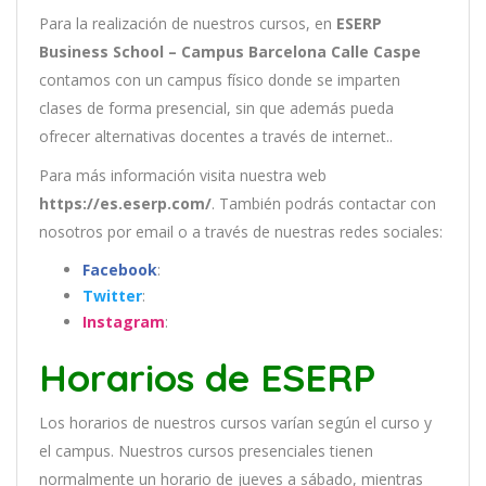
Para la realización de nuestros cursos, en
ESERP
Business School – Campus Barcelona Calle Caspe
contamos con un
campus físico donde se imparten
clases de forma presencial, sin que además pueda
ofrecer alternativas docentes a través de internet..
Para más información visita nuestra web
https://es.eserp.com/
. También podrás contactar con
nosotros por email
o a través de nuestras redes sociales:
Facebook
:
Twitter
:
Instagram
:
Horarios de ESERP
Los
hor
arios
de
nu
est
ros
curs
os
var
í
an
se
g
ú
n
el
cur
so
y
el
campus
.
Nu
est
ros
curs
os
pres
en
cial
es
t
ien
en
normal
ment
e
un
hor
ario
de
j
ue
ves
a
s
á
b
ado
,
m
ient
ras