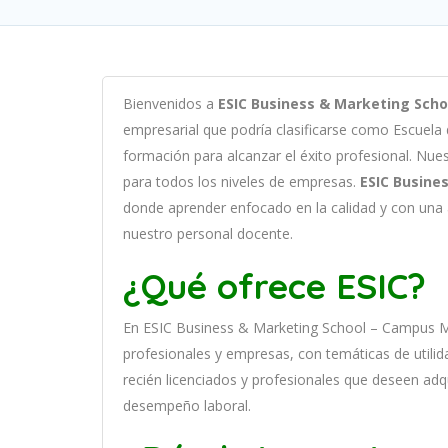
B
ien
ven
id
os
a
ESIC Business & Marketing Sch
em
pres
arial
que podría clasificarse como
Escuela
form
aci
ón
para
al
can
zar el éxito profesional
.
Nu
e
para
to
dos
los
n
ive
les
de
em
pres
as
.
ESIC Busine
donde aprender
en
f
ocado
en
la
cal
idad
y
con
un
a
nuestro personal docente
.
¿Qué ofrece ESIC?
En
ESIC Business & Marketing School – Campus 
prof
es
ional
es
y
em
pres
as
,
con
tem
á
tic
as
de utilid
recién licenciados y profesionales que deseen adq
desempeño laboral.