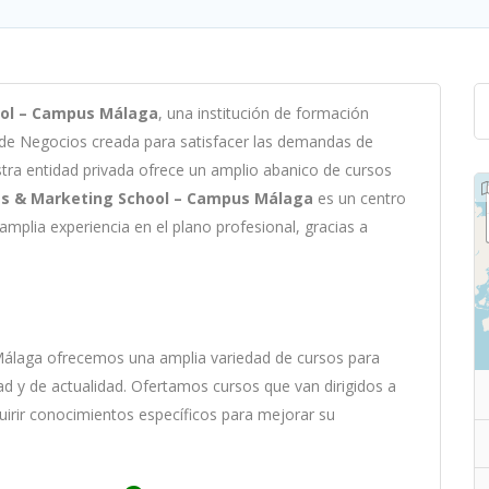
ool – Campus Málaga
,
un
a
instit
uci
ón
de
form
aci
ón
 de Negocios c
read
a
para
satisf
acer
las
demand
as
de
st
ra
ent
idad
privada of
re
ce
un
ampl
io
ab
an
ico
de
curs
os
ss & Marketing School – Campus Málaga
es
un
cent
ro
ampl
ia
experien
cia
en
el plano profesional, gracias a
Málaga
of
re
ce
mos
un
a
ampl
ia
varied
ad
de
curs
os
para
ad y de actualidad
. O
fertamos cursos que van dirigidos a
uirir conocimientos específicos para mejorar su