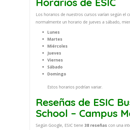
Horarios de ESIC
Los
hor
arios
de
nu
est
ros
curs
os
var
í
an
se
g
ú
n
el
c
normal
ment
e
un
hor
ario
de
j
ue
ves
a
s
á
b
ado
,
m
ie
Lunes
Martes
Miércoles
Jueves
Viernes
Sábado
Domingo
Estos horarios podrían variar.
Reseñas de ESIC Bu
School – Campus M
Según Google, ESIC tiene
38
reseñas
con una in