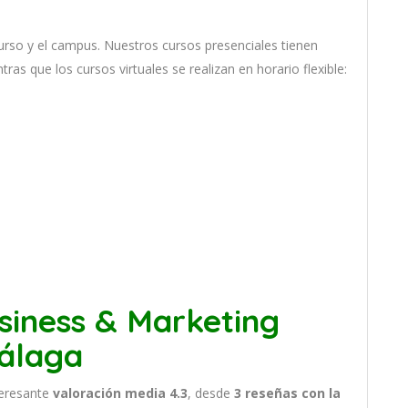
ur
so
y
el
campus
.
Nu
est
ros
curs
os
pres
en
cial
es
t
ien
en
nt
ras
que
los
curs
os
virtual
es
se
real
iz
an
en
hor
ario
flexible:
siness & Marketing
álaga
teresante
valoración media 4.3
, desde
3 reseñas
con la