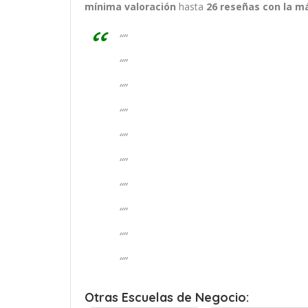
mínima valoración
hasta
26
reseñas con la m
“”
“”
“”
“”
“”
“”
“”
“”
“”
“”
Otras Escuelas de Negocio: