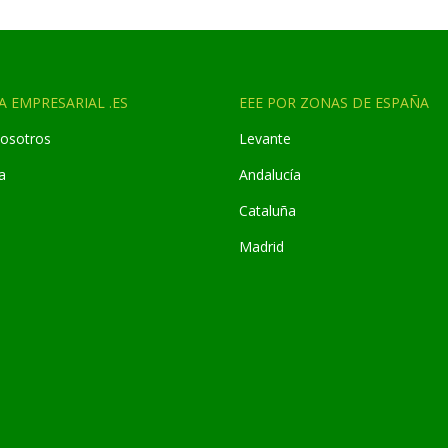
A EMPRESARIAL .ES
EEE POR ZONAS DE ESPAÑA
osotros
Levante
a
Andaluc
í
a
Cataluña
Madrid