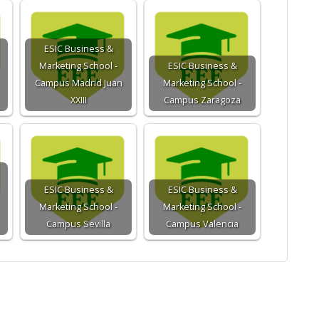
ESIC Business &
Marketing School -
ESIC Business &
Campus Madrid Juan
Marketing School -
XXIII
Campus Zaragoza
ESIC Business &
ESIC Business &
Marketing School -
Marketing School -
Campus Sevilla
Campus Valencia