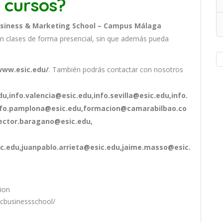
 cursos?
usiness & Marketing School – Campus Málaga
n clases de forma presencial, sin que además pueda
.
www.esic.edu/
. También podrás contactar con nosotros
u,info.valencia@esic.edu,info.sevilla@esic.edu,info.
nfo.pamplona@esic.edu,formacion@camarabilbao.co
ctor.baragano@esic.edu,
.edu,juanpablo.arrieta@esic.edu,jaime.masso@esic.
tion
icbusinessschool/