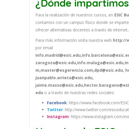
¿Dónde impartimos
Para la realización de nuestros cursos, en
ESIC B
contamos con un
campus físico donde se imparte
ofrecer alternativas docentes a través de internet.
Para más información visita nuestra web
http://
por email
info.madrid@esic.edu,info.barcelona@esic.ed
zaragoza@esic.edu,info.malaga@esic.edu,i
m,master@esgerencia.com,dpd@esic.edu, he
juanpablo.arrieta@esic.edu,
jaime.masso@esic.edu,hector.baragano@esic
edu
o a través de nuestras redes sociales:
Facebook
: https://www.facebook.com/ESIC
Twitter
: http://www.twitter.com/esiceduca
Instagram
: https://www.instagram.com/es