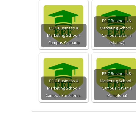
ESIC Business &
ESIC Business &
Marketing School -
Marketing School -
Campus Navarra
Campus Granada
(Mutilva)
ESIC Business &
ESIC Business &
Marketing School -
Marketing School -
Campus Navarra
Campus Barcelona…
(Pamplona)