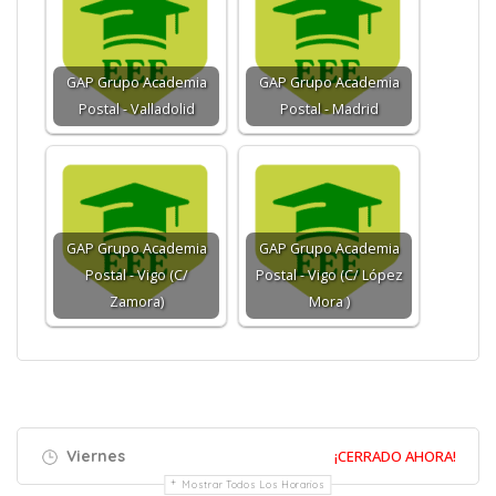
GAP Grupo Academia
GAP Grupo Academia
Postal - Valladolid
Postal - Madrid
GAP Grupo Academia
GAP Grupo Academia
Postal - Vigo (C/
Postal - Vigo (C/ López
Zamora)
Mora )
Viernes
¡CERRADO AHORA!
Mostrar Todos Los Horarios