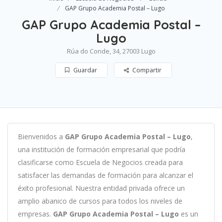
GAP Grupo Academia Postal – Lugo
GAP Grupo Academia Postal –
Lugo
Rúa do Conde, 34, 27003 Lugo
Guardar
Compartir
B
ien
ven
id
os
a
GAP Grupo Academia Postal – Lugo
,
un
a
instit
uci
ón
de
form
aci
ón
em
pres
arial
que podría
clasificarse como
Escuela de Negocios c
read
a
para
satisf
acer
las
demand
as
de
form
aci
ón
para
al
can
zar el
éxito profesional
.
Nu
est
ra
ent
idad
privada of
re
ce
un
ampl
io
ab
an
ico
de
curs
os
para
to
dos
los
n
ive
les
de
em
pres
as
.
GAP Grupo Academia Postal – Lugo
es
un