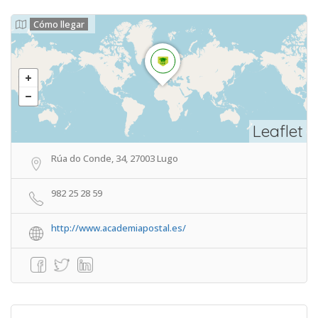
Cómo llegar
Leaflet
Rúa do Conde, 34, 27003 Lugo
982 25 28 59
http://www.academiapostal.es/