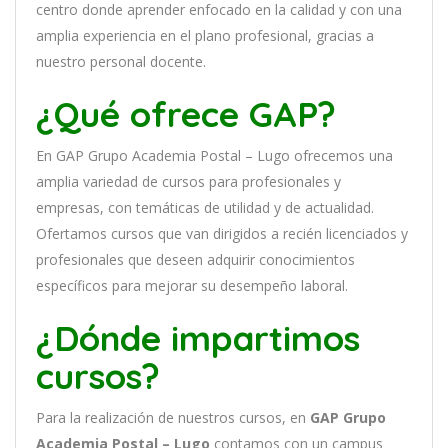
cent
ro
donde aprender
en
f
ocado
en
la
cal
idad
y
con
un
a
ampl
ia
experien
cia
en
el plano profesional, gracias a
nuestro personal docente
.
¿Qué ofrece GAP?
En
GAP Grupo Academia Postal – Lugo
of
re
ce
mos
un
a
ampl
ia
varied
ad
de
curs
os
para
prof
es
ional
es
y
em
pres
as
,
con
tem
á
tic
as
de utilidad y de actualidad
.
O
fertamos cursos que van dirigidos a recién licenciados y
profesionales que deseen adquirir conocimientos
específicos para mejorar su desempeño laboral.
¿Dónde impartimos
cursos?
Para la realización de nuestros cursos, en
GAP Grupo
Academia Postal – Lugo
contamos con un
campus