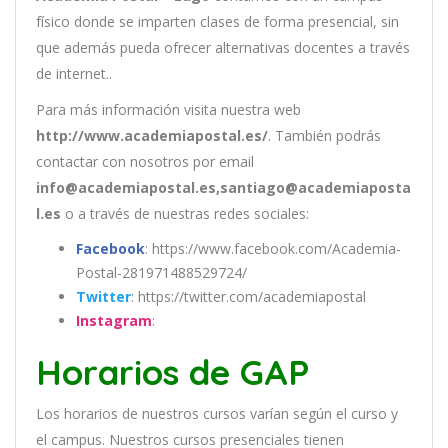
físico donde se imparten clases de forma presencial, sin
que además pueda ofrecer alternativas docentes a través
de internet..
Para más información visita nuestra web
http://www.academiapostal.es/
. También podrás
contactar con nosotros por email
info@academiapostal.es,santiago@academiaposta
l.es
o a través de nuestras redes sociales:
Facebook
: https://www.facebook.com/Academia-
Postal-281971488529724/
Twitter
: https://twitter.com/academiapostal
Instagram
:
Horarios de GAP
Los
hor
arios
de
nu
est
ros
curs
os
var
í
an
se
g
ú
n
el
cur
so
y
el
campus
.
Nu
est
ros
curs
os
pres
en
cial
es
t
ien
en