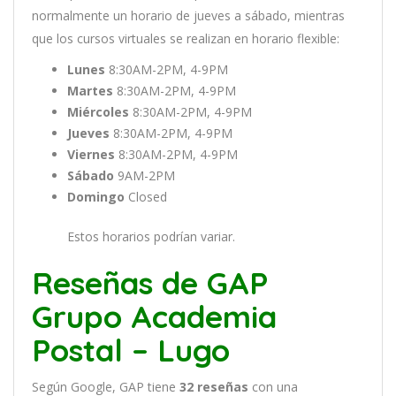
normal
ment
e
un
hor
ario
de
j
ue
ves
a
s
á
b
ado
,
m
ient
ras
que
los
curs
os
virtual
es
se
real
iz
an
en
hor
ario
flexible:
Lunes
8:30AM-2PM, 4-9PM
Martes
8:30AM-2PM, 4-9PM
Miércoles
8:30AM-2PM, 4-9PM
Jueves
8:30AM-2PM, 4-9PM
Viernes
8:30AM-2PM, 4-9PM
Sábado
9AM-2PM
Domingo
Closed
Estos horarios podrían variar.
Reseñas de GAP
Grupo Academia
Postal – Lugo
Según Google, GAP tiene
32
reseñas
con una