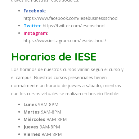
Facebook
:
https://www.facebook.com/Iesebusinessschool
Twitter
: https://twitter.com/iesebschool
Instagram
:
https://www.instagram.com/iesebschool/
Horarios de IESE
Los
hor
arios
de
nu
est
ros
curs
os
var
í
an
se
g
ú
n
el
cur
so
y
el
campus
.
Nu
est
ros
curs
os
pres
en
cial
es
t
ien
en
normal
ment
e
un
hor
ario
de
j
ue
ves
a
s
á
b
ado
,
m
ient
ras
que
los
curs
os
virtual
es
se
real
iz
an
en
hor
ario
flexible:
Lunes
9AM-8PM
Martes
9AM-8PM
Miércoles
9AM-8PM
Jueves
9AM-8PM
Viernes
9AM-8PM