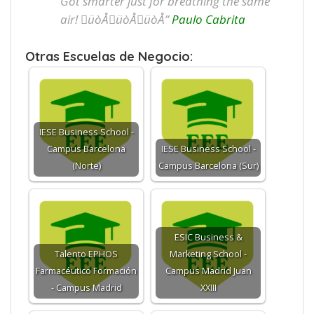
Got smarter just for breathing the same
air! üòÅüòÅüòÅ”
Paulo Cabrita
Otras Escuelas de Negocio:
IESE Business School -
Campus Barcelona
IESE Business School -
(Norte)
Campus Barcelona (Sur)
ESIC Business &
Talento EPHOS
Marketing School -
Farmacéutico Formación
Campus Madrid Juan
- Campus Madrid
XXIII