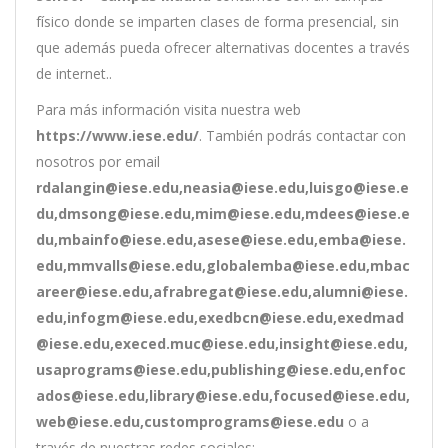
físico donde se imparten clases de forma presencial, sin
que además pueda ofrecer alternativas docentes a través
de internet..
Para más información visita nuestra web
https://www.iese.edu/
. También podrás contactar con
nosotros por email
rdalangin@iese.edu,neasia@iese.edu,luisgo@iese.e
du,dmsong@iese.edu,mim@iese.edu,mdees@iese.e
du,mbainfo@iese.edu,asese@iese.edu,emba@iese.
edu,mmvalls@iese.edu,globalemba@iese.edu,mbac
areer@iese.edu,afrabregat@iese.edu,alumni@iese.
edu,infogm@iese.edu,exedbcn@iese.edu,exedmad
@iese.edu,execed.muc@iese.edu,insight@iese.edu,
usaprograms@iese.edu,publishing@iese.edu,enfoc
ados@iese.edu,library@iese.edu,focused@iese.edu,
web@iese.edu,customprograms@iese.edu
o a
través de nuestras redes sociales: