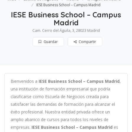
IESE Business School – Campus Madrid
IESE Business School – Campus
Madrid
Cam. Cerro del Águila, 3, 28023 Madrid
Guardar
Compartir
B
ien
ven
id
os
a
IESE Business School – Campus Madrid
,
un
a
instit
uci
ón
de
form
aci
ón
em
pres
arial
que podría
clasificarse como
Escuela de Negocios c
read
a
para
satisf
acer
las
demand
as
de
form
aci
ón
para
al
can
zar el
éxito profesional
.
Nu
est
ra
ent
idad
privada of
re
ce
un
ampl
io
ab
an
ico
de
curs
os
para
to
dos
los
n
ive
les
de
em
pres
as
.
IESE Business School – Campus Madrid
es