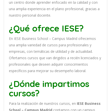
un
cent
ro
donde aprender
en
f
ocado
en
la
cal
idad
y
con
un
a
ampl
ia
experien
cia
en
el plano profesional, gracias a
nuestro personal docente
.
¿Qué ofrece IESE?
En
IESE Business School – Campus Madrid
of
re
ce
mos
un
a
ampl
ia
varied
ad
de
curs
os
para
prof
es
ional
es
y
em
pres
as
,
con
tem
á
tic
as
de utilidad y de actualidad
.
O
fertamos cursos que van dirigidos a recién licenciados y
profesionales que deseen adquirir conocimientos
específicos para mejorar su desempeño laboral.
¿Dónde impartimos
cursos?
Para la realización de nuestros cursos, en
IESE Business
School – Campus Madrid
contamos con un
campus