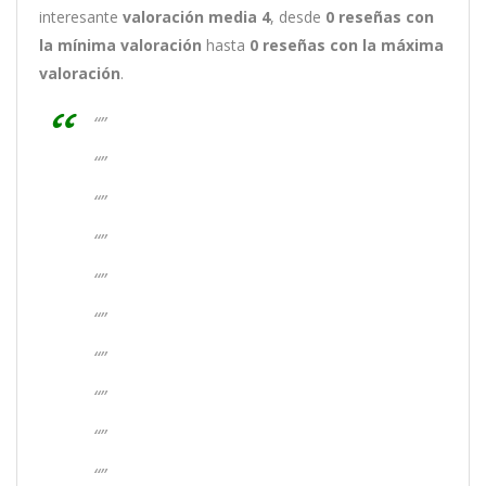
interesante
valoración media 4
, desde
0 reseñas
con
la mínima valoración
hasta
0
reseñas con la máxima
valoración
.
“”
“”
“”
“”
“”
“”
“”
“”
“”
“”