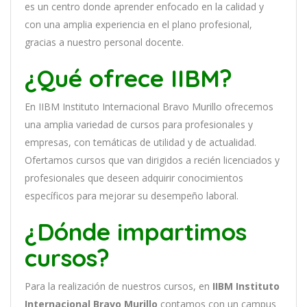
es
un
cent
ro
donde aprender
en
f
ocado
en
la
cal
idad
y
con
un
a
ampl
ia
experien
cia
en
el plano profesional,
gracias a nuestro personal docente
.
¿Qué ofrece IIBM?
En
IIBM Instituto Internacional Bravo Murillo
of
re
ce
mos
un
a
ampl
ia
varied
ad
de
curs
os
para
prof
es
ional
es
y
em
pres
as
,
con
tem
á
tic
as
de utilidad y de actualidad
.
O
fertamos cursos que van dirigidos a recién licenciados y
profesionales que deseen adquirir conocimientos
específicos para mejorar su desempeño laboral.
¿Dónde impartimos
cursos?
Para la realización de nuestros cursos, en
IIBM Instituto
Internacional Bravo Murillo
contamos con un
campus