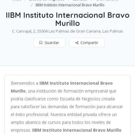
IIBM Instituto Internacional Bravo Murillo
IIBM Instituto Internacional Bravo
Murillo
C. Carvajal, 2, 35004 Las Palmas de Gran Canaria, Las Palmas
Guardar
Compartir
B
ien
ven
id
os
a
IIBM Instituto Internacional Bravo
Murillo
,
un
a
instit
uci
ón
de
form
aci
ón
em
pres
arial
que
podría clasificarse como
Escuela de Negocios c
read
a
para
satisf
acer
las
demand
as
de
form
aci
ón
para
al
can
zar
el éxito profesional
.
Nu
est
ra
ent
idad
privada of
re
ce
un
ampl
io
ab
an
ico
de
curs
os
para
to
dos
los
n
ive
les
de
em
pres
as
.
IIBM Instituto Internacional Bravo Murillo