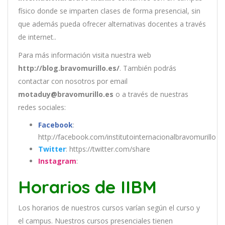
físico donde se imparten clases de forma presencial, sin
que además pueda ofrecer alternativas docentes a través
de internet..
Para más información visita nuestra web
http://blog.bravomurillo.es/
. También podrás
contactar con nosotros por email
motaduy@bravomurillo.es
o a través de nuestras
redes sociales:
Facebook
:
http://facebook.com/institutointernacionalbravomurillo
Twitter
: https://twitter.com/share
Instagram
:
Horarios de IIBM
Los
hor
arios
de
nu
est
ros
curs
os
var
í
an
se
g
ú
n
el
cur
so
y
el
campus
.
Nu
est
ros
curs
os
pres
en
cial
es
t
ien
en