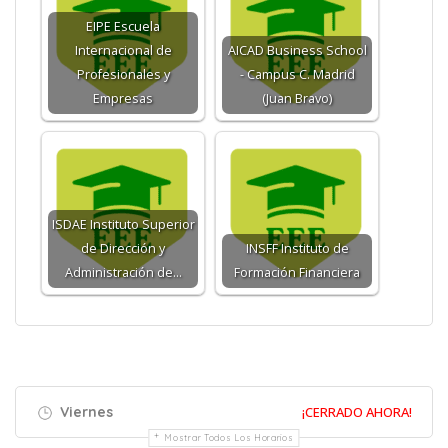
EIPE Escuela
Internacional de
AICAD Business School
Profesionales y
- Campus C. Madrid
Empresas
(Juan Bravo)
ISDAE Instituto Superior
de Dirección y
INSFF Instituto de
Administración de…
Formación Financiera
Viernes
¡CERRADO AHORA!
Mostrar Todos Los Horarios