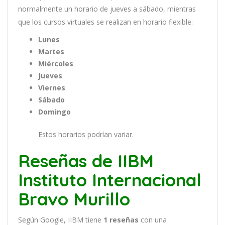
normal
ment
e
un
hor
ario
de
j
ue
ves
a
s
á
b
ado
,
m
ient
ras
que
los
curs
os
virtual
es
se
real
iz
an
en
hor
ario
flexible:
Lunes
Martes
Miércoles
Jueves
Viernes
Sábado
Domingo
Estos horarios podrían variar.
Reseñas de IIBM
Instituto Internacional
Bravo Murillo
Según Google, IIBM tiene
1
reseñas
con una