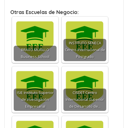
Otras Escuelas de Negocio:
INSTITUTO SÉNECA
BRAVO MURILLO
Centro Internacional de
Business School
Postgrado
ISIE Instituto Superior
CISDET Centro
de Investigación
Internacional Superior
Empresarial
de Desarrollo de…