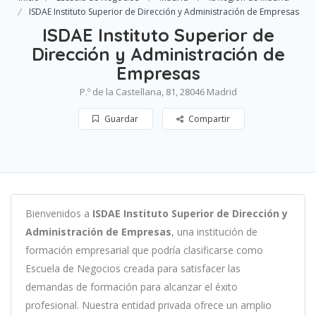
ISDAE Instituto Superior de Dirección y Administración de Empresas
ISDAE Instituto Superior de
Dirección y Administración de
Empresas
P.º de la Castellana, 81, 28046 Madrid
Guardar
Compartir
B
ien
ven
id
os
a
ISDAE Instituto Superior de Dirección y
Administración de Empresas
,
un
a
instit
uci
ón
de
form
aci
ón
em
pres
arial
que podría clasificarse como
Escuela de Negocios c
read
a
para
satisf
acer
las
demand
as
de
form
aci
ón
para
al
can
zar el éxito
profesional
.
Nu
est
ra
ent
idad
privada of
re
ce
un
ampl
io