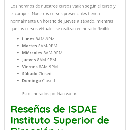
Los
hor
arios
de
nu
est
ros
curs
os
var
í
an
se
g
ú
n
el
cur
so
y
el
campus
.
Nu
est
ros
curs
os
pres
en
cial
es
t
ien
en
normal
ment
e
un
hor
ario
de
j
ue
ves
a
s
á
b
ado
,
m
ient
ras
que
los
curs
os
virtual
es
se
real
iz
an
en
hor
ario
flexible:
Lunes
8AM-9PM
Martes
8AM-9PM
Miércoles
8AM-9PM
Jueves
8AM-9PM
Viernes
8AM-9PM
Sábado
Closed
Domingo
Closed
Estos horarios podrían variar.
Reseñas de ISDAE
Instituto Superior de