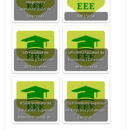
Negocios y
Administración de
Empresas
IMF ESESA
UD Facultad de
UPV/EHU Facultad de
Economía y Dirección
Economía y Dirección
de Empresas
de Empresas
IESIDE Instituto de
ISEFI Instituto Superior
Educación Superior
de Empresa y Finanzas -
Intercontinental de…
Campus…