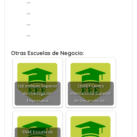
“”
“”
“”
“”
Otras Escuelas de Negocio:
ISIE Instituto Superior
CISDET Centro
de Investigación
Internacional Superior
Empresarial
de Desarrollo de…
ENAE Escuela de