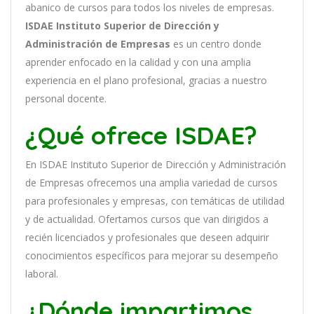
ab
an
ico
de
curs
os
para
to
dos
los
n
ive
les
de
em
pres
as
.
ISDAE Instituto Superior de Dirección y
Administración de Empresas
es
un
cent
ro
donde
aprender
en
f
ocado
en
la
cal
idad
y
con
un
a
ampl
ia
experien
cia
en
el plano profesional, gracias a nuestro
personal docente
.
¿Qué ofrece ISDAE?
En
ISDAE Instituto Superior de Dirección y Administración
de Empresas
of
re
ce
mos
un
a
ampl
ia
varied
ad
de
curs
os
para
prof
es
ional
es
y
em
pres
as
,
con
tem
á
tic
as
de utilidad
y de actualidad
. O
fertamos cursos que van dirigidos a
recién licenciados y profesionales que deseen adquirir
conocimientos específicos para mejorar su desempeño
laboral.
¿Dónde impartimos