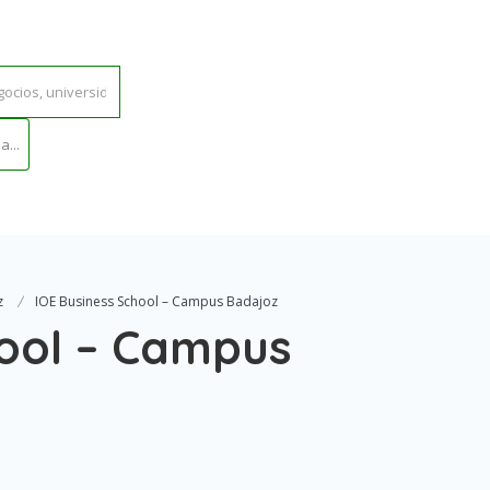
...
z
IOE Business School – Campus Badajoz
hool – Campus