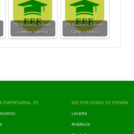
-
IOE Business School -
IOE Business School -
Campus Valencia
Campus Murcia
A EMPRESARIAL .ES
EEE POR ZONAS DE ESPAÑA
osotros
Levante
a
Andaluc
í
a