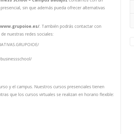
presencial, sin que además pueda ofrecer alternativas
/www.grupoioe.es/
. También podrás contactar con
 de nuestras redes sociales:
ICIATIVAS.GRUPOIOE/
ebusinessschool/
ur
so
y
el
campus
.
Nu
est
ros
curs
os
pres
en
cial
es
t
ien
en
nt
ras
que
los
curs
os
virtual
es
se
real
iz
an
en
hor
ario
flexible: