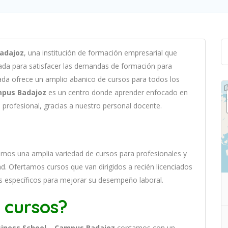
Badajoz
,
un
a
instit
uci
ón
de
form
aci
ón
em
pres
arial
que
ad
a
para
satisf
acer
las
demand
as
de
form
aci
ón
para
ada of
re
ce
un
ampl
io
ab
an
ico
de
curs
os
para
to
dos
los
mpus Badajoz
es
un
cent
ro
donde aprender
en
f
ocado
en
 profesional, gracias a nuestro personal docente
.
e
mos
un
a
ampl
ia
varied
ad
de
curs
os
para
prof
es
ional
es
y
ad
. O
fertamos cursos que van dirigidos a recién licenciados
s específicos para mejorar su desempeño laboral.
 cursos?
siness School – Campus Badajoz
contamos con un