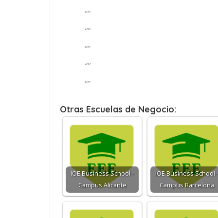
“”
“”
“”
“”
“”
Otras Escuelas de Negocio:
IOE Business School -
IOE Business School 
Campus Alicante
Campus Barcelona