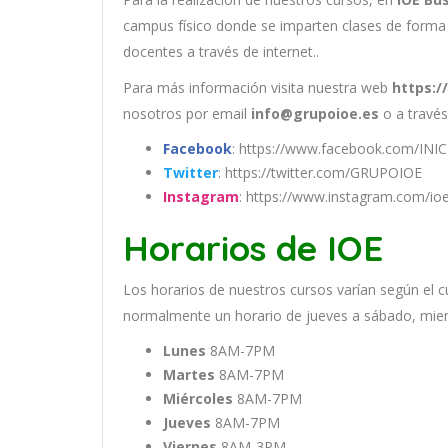
campus físico donde se imparten clases de forma 
docentes a través de internet..
Para más información visita nuestra web
https:/
nosotros por email
info@grupoioe.es
o a través
Facebook
: https://www.facebook.com/IN
Twitter
: https://twitter.com/GRUPOIOE
Instagram
: https://www.instagram.com/io
Horarios de IOE
Los
hor
arios
de
nu
est
ros
curs
os
var
í
an
se
g
ú
n
el
c
normal
ment
e
un
hor
ario
de
j
ue
ves
a
s
á
b
ado
,
m
ie
Lunes
8AM-7PM
Martes
8AM-7PM
Miércoles
8AM-7PM
Jueves
8AM-7PM
Viernes
8AM-3PM