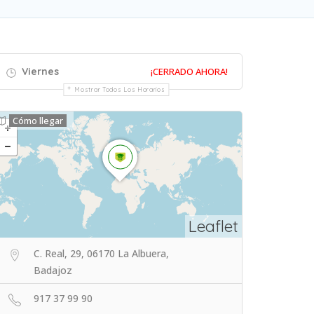
Viernes
¡CERRADO AHORA!
Mostrar Todos Los Horarios
Cómo llegar
Leaflet
C. Real, 29, 06170 La Albuera,
Badajoz
917 37 99 90