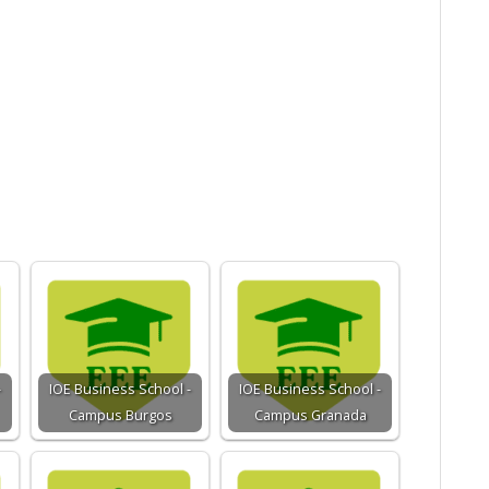
-
IOE Business School -
IOE Business School -
Campus Burgos
Campus Granada