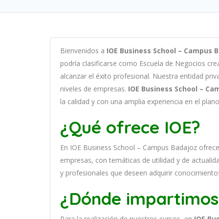
B
ien
ven
id
os
a
IOE Business School – Campus 
podría clasificarse como
Escuela de Negocios c
re
al
can
zar el éxito profesional
.
Nu
est
ra
ent
idad
priv
n
ive
les
de
em
pres
as
.
IOE Business School – Ca
la
cal
idad
y
con
un
a
ampl
ia
experien
cia
en
el plano
¿Qué ofrece IOE?
En
IOE Business School – Campus Badajoz
of
re
c
em
pres
as
,
con
tem
á
tic
as
de utilidad y de actualid
y profesionales que deseen adquirir conocimiento
¿Dónde impartimos
Para la realización de nuestros cursos, en
IOE Bu