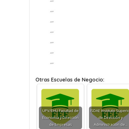
“”
“”
“”
“”
“”
“”
“”
Otras Escuelas de Negocio:
UPV/EHU Facultad de
ISDAE Instituto Superi
Economía y Dirección
de Dirección y
de Empresas
Administración de…