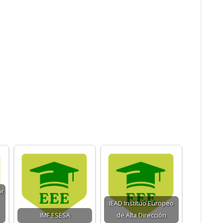
or
IEAD Instituo Europeo
IMF ESESA
de Alta Dirección