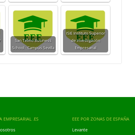
ISIE Instituto Superior
r
San Telmo Business
de Investigación
School - Campus Sevilla
Empresarial
A EMPRESARIAL .ES
EEE POR ZONAS DE ESPAÑA
osotros
Levante