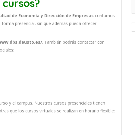
 cursos?
ultad de Economía y Dirección de Empresas
contamos
 forma presencial, sin que además pueda ofrecer
www.dbs.deusto.es/
. También podrás contactar con
ociales:
ur
so
y
el
campus
.
Nu
est
ros
curs
os
pres
en
cial
es
t
ien
en
nt
ras
que
los
curs
os
virtual
es
se
real
iz
an
en
hor
ario
flexible: