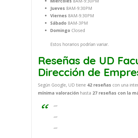
Miércoles
8AM-9:30PM
Jueves
8AM-9:30PM
Viernes
8AM-9:30PM
Sábado
8AM-3PM
Domingo
Closed
Estos horarios podrían variar.
Reseñas de UD Fac
Dirección de Empre
Según Google, UD tiene
42
reseñas
con una inte
mínima valoración
hasta
27
reseñas con la m
“”
“”
“”