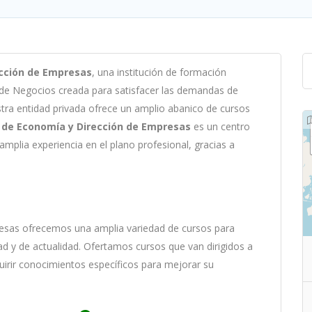
cción de Empresas
,
un
a
instit
uci
ón
de
form
aci
ón
 de Negocios c
read
a
para
satisf
acer
las
demand
as
de
st
ra
ent
idad
privada of
re
ce
un
ampl
io
ab
an
ico
de
curs
os
 de Economía y Dirección de Empresas
es
un
cent
ro
ampl
ia
experien
cia
en
el plano profesional, gracias a
esas
of
re
ce
mos
un
a
ampl
ia
varied
ad
de
curs
os
para
ad y de actualidad
. O
fertamos cursos que van dirigidos a
uirir conocimientos específicos para mejorar su