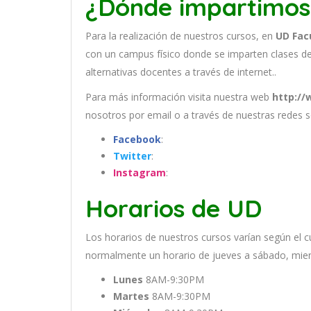
¿Dónde impartimos
Para la realización de nuestros cursos, en
UD Fac
con un
campus físico donde se imparten clases de
alternativas docentes a través de internet..
Para más información visita nuestra web
http://
nosotros por email
o a través de nuestras redes s
Facebook
:
Twitter
:
Instagram
:
Horarios de UD
Los
hor
arios
de
nu
est
ros
curs
os
var
í
an
se
g
ú
n
el
c
normal
ment
e
un
hor
ario
de
j
ue
ves
a
s
á
b
ado
,
m
ie
Lunes
8AM-9:30PM
Martes
8AM-9:30PM