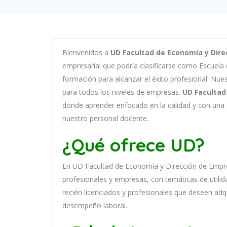
B
ien
ven
id
os
a
UD Facultad de Economía y Dire
em
pres
arial
que podría clasificarse como
Escuela
form
aci
ón
para
al
can
zar el éxito profesional
.
Nu
e
para
to
dos
los
n
ive
les
de
em
pres
as
.
UD Facultad
donde aprender
en
f
ocado
en
la
cal
idad
y
con
un
a
nuestro personal docente
.
¿Qué ofrece UD?
En
UD Facultad de Economía y Dirección de Empr
prof
es
ional
es
y
em
pres
as
,
con
tem
á
tic
as
de utilid
recién licenciados y profesionales que deseen adq
desempeño laboral.