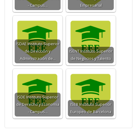
- Campus…
Empresarial
ISDAE Instituto Superior
de Dirección y
ISENT Instituto Superior
Administración de…
de Negocios y Talento
ISDE Instituto Superior
de Derecho y Economia
ISEB Instituto Superior
- Campus…
Europeo de Barcelona