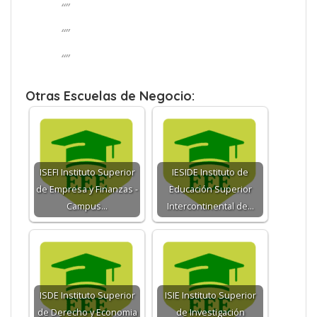
“”
“”
“”
Otras Escuelas de Negocio:
ISEFI Instituto Superior
IESIDE Instituto de
de Empresa y Finanzas -
Educación Superior
Campus…
Intercontinental de…
ISDE Instituto Superior
ISIE Instituto Superior
de Derecho y Economia
de Investigación