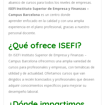
ab
an
ico
de
curs
os
para
to
dos
los
n
ive
les
de
em
pres
as
.
ISEFI Instituto Superior de Empresa y Finanzas –
Campus Barcelona
es
un
cent
ro
donde
aprender
en
f
ocado
en
la
cal
idad
y
con
un
a
ampl
ia
experien
cia
en
el plano profesional, gracias a nuestro
personal docente
.
¿Qué ofrece ISEFI?
En
ISEFI Instituto Superior de Empresa y Finanzas –
Campus Barcelona
of
re
ce
mos
un
a
ampl
ia
varied
ad
de
curs
os
para
prof
es
ional
es
y
em
pres
as
,
con
tem
á
tic
as
de
utilidad y de actualidad
. O
fertamos cursos que van
dirigidos a recién licenciados y profesionales que deseen
adquirir conocimientos específicos para mejorar su
desempeño laboral.
¿Dónde impartimos