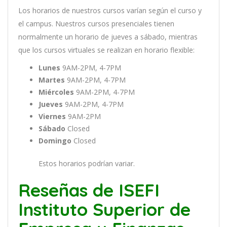
Los
hor
arios
de
nu
est
ros
curs
os
var
í
an
se
g
ú
n
el
cur
so
y
el
campus
.
Nu
est
ros
curs
os
pres
en
cial
es
t
ien
en
normal
ment
e
un
hor
ario
de
j
ue
ves
a
s
á
b
ado
,
m
ient
ras
que
los
curs
os
virtual
es
se
real
iz
an
en
hor
ario
flexible:
Lunes
9AM-2PM, 4-7PM
Martes
9AM-2PM, 4-7PM
Miércoles
9AM-2PM, 4-7PM
Jueves
9AM-2PM, 4-7PM
Viernes
9AM-2PM
Sábado
Closed
Domingo
Closed
Estos horarios podrían variar.
Reseñas de ISEFI
Instituto Superior de