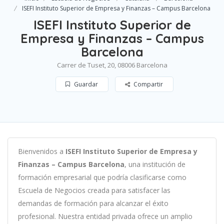
ISEFI Instituto Superior de Empresa y Finanzas – Campus Barcelona
ISEFI Instituto Superior de
Empresa y Finanzas – Campus
Barcelona
Carrer de Tuset, 20, 08006 Barcelona
Guardar
Compartir
B
ien
ven
id
os
a
ISEFI Instituto Superior de Empresa y
Finanzas – Campus Barcelona
,
un
a
instit
uci
ón
de
form
aci
ón
em
pres
arial
que podría clasificarse como
Escuela de Negocios c
read
a
para
satisf
acer
las
demand
as
de
form
aci
ón
para
al
can
zar el éxito
profesional
.
Nu
est
ra
ent
idad
privada of
re
ce
un
ampl
io