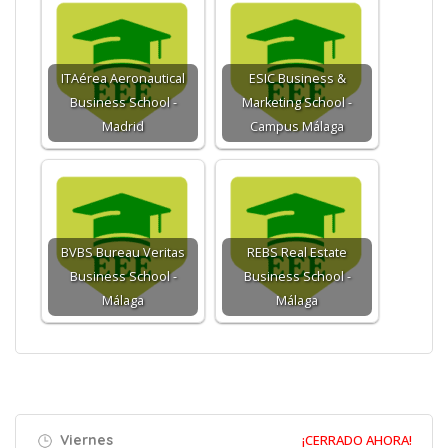
ITAérea Aeronautical
ESIC Business &
Business School -
Marketing School -
Madrid
Campus Málaga
BVBS Bureau Veritas
REBS Real Estate
Business School -
Business School -
Málaga
Málaga
Viernes
¡CERRADO AHORA!