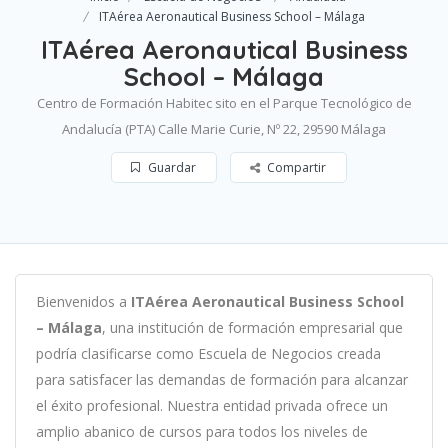
ITAérea Aeronautical Business School – Málaga
ITAérea Aeronautical Business
School – Málaga
Centro de Formación Habitec sito en el Parque Tecnológico de
Andalucía (PTA) Calle Marie Curie, Nº 22, 29590 Málaga
Guardar
Compartir
B
ien
ven
id
os
a
ITAérea Aeronautical Business School
– Málaga
,
un
a
instit
uci
ón
de
form
aci
ón
em
pres
arial
que
podría clasificarse como
Escuela de Negocios c
read
a
para
satisf
acer
las
demand
as
de
form
aci
ón
para
al
can
zar
el éxito profesional
.
Nu
est
ra
ent
idad
privada of
re
ce
un
ampl
io
ab
an
ico
de
curs
os
para
to
dos
los
n
ive
les
de