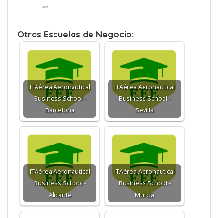
“”
Otras Escuelas de Negocio:
ITAérea Aeronautical
ITAérea Aeronautical
Business School -
Business School -
Barcelona
Sevilla
ITAérea Aeronautical
ITAérea Aeronautical
Business School -
Business School -
Alicante
Murcia