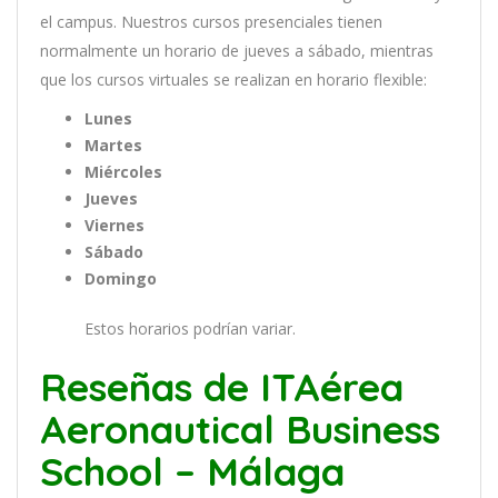
el
campus
.
Nu
est
ros
curs
os
pres
en
cial
es
t
ien
en
normal
ment
e
un
hor
ario
de
j
ue
ves
a
s
á
b
ado
,
m
ient
ras
que
los
curs
os
virtual
es
se
real
iz
an
en
hor
ario
flexible:
Lunes
Martes
Miércoles
Jueves
Viernes
Sábado
Domingo
Estos horarios podrían variar.
Reseñas de ITAérea
Aeronautical Business
School – Málaga