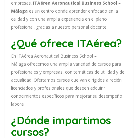
em
pres
as
.
ITAérea Aeronautical Business School –
Málaga
es
un
cent
ro
donde aprender
en
f
ocado
en
la
cal
idad
y
con
un
a
ampl
ia
experien
cia
en
el plano
profesional, gracias a nuestro personal docente
.
¿Qué ofrece ITAérea?
En
ITAérea Aeronautical Business School –
Málaga
of
re
ce
mos
un
a
ampl
ia
varied
ad
de
curs
os
para
prof
es
ional
es
y
em
pres
as
,
con
tem
á
tic
as
de utilidad y de
actualidad
. O
fertamos cursos que van dirigidos a recién
licenciados y profesionales que deseen adquirir
conocimientos específicos para mejorar su desempeño
laboral.
¿Dónde impartimos
cursos?