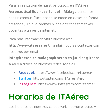
Para la realización de nuestros cursos, en
ITAérea
Aeronautical Business School – Málaga
contamos
con un
campus físico donde se imparten clases de forma
presencial, sin que además pueda ofrecer alternativas
docentes a través de internet..
Para más información visita nuestra web
http://www.itaerea.es/
. También podrás contactar con
nosotros por email
info@itaerea.es,malaga@itaerea.es,juridico@itaere
a.es
o a través de nuestras redes sociales:
Facebook
: https://www.facebook.com/itaerea/
Twitter
: https://twitter.com/ITAerea_Aero
Instagram
: https://www.instagram.com/itaerea/
Horarios de ITAérea
Los
hor
arios
de
nu
est
ros
curs
os
var
í
an
se
g
ú
n
el
cur
so
y