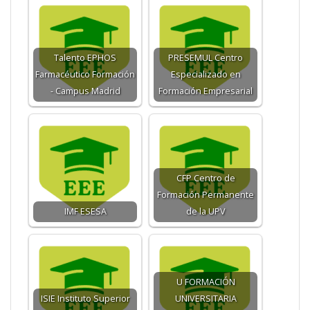
Talento EPHOS
PRESEMUL Centro
Farmacéutico Formación
Especializado en
- Campus Madrid
Formación Empresarial
CFP Centro de
Formación Permanente
IMF ESESA
de la UPV
U FORMACIÓN
ISIE Instituto Superior
UNIVERSITARIA