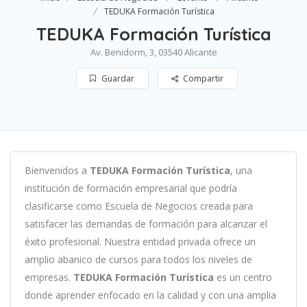
TEDUKA Formación Turística
TEDUKA Formación Turística
Av. Benidorm, 3, 03540 Alicante
Guardar
Compartir
B
ien
ven
id
os
a
TEDUKA Formación Turística
,
un
a
instit
uci
ón
de
form
aci
ón
em
pres
arial
que podría
clasificarse como
Escuela de Negocios c
read
a
para
satisf
acer
las
demand
as
de
form
aci
ón
para
al
can
zar el
éxito profesional
.
Nu
est
ra
ent
idad
privada of
re
ce
un
ampl
io
ab
an
ico
de
curs
os
para
to
dos
los
n
ive
les
de
em
pres
as
.
TEDUKA Formación Turística
es
un
cent
ro
donde aprender
en
f
ocado
en
la
cal
idad
y
con
un
a
ampl
ia