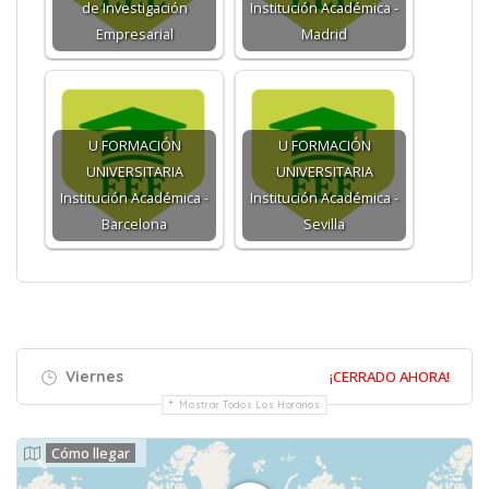
de Investigación
Institución Académica -
Empresarial
Madrid
U FORMACIÓN
U FORMACIÓN
UNIVERSITARIA
UNIVERSITARIA
Institución Académica -
Institución Académica -
Barcelona
Sevilla
Viernes
¡CERRADO AHORA!
Mostrar Todos Los Horarios
Cómo llegar