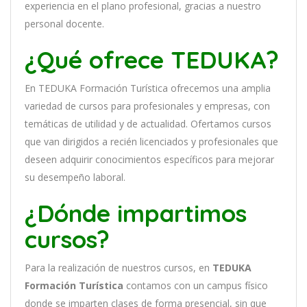
experien
cia
en
el plano profesional, gracias a nuestro
personal docente
.
¿Qué ofrece TEDUKA?
En
TEDUKA Formación Turística
of
re
ce
mos
un
a
ampl
ia
varied
ad
de
curs
os
para
prof
es
ional
es
y
em
pres
as
,
con
tem
á
tic
as
de utilidad y de actualidad
. O
fertamos cursos
que van dirigidos a recién licenciados y profesionales que
deseen adquirir conocimientos específicos para mejorar
su desempeño laboral.
¿Dónde impartimos
cursos?
Para la realización de nuestros cursos, en
TEDUKA
Formación Turística
contamos con un
campus físico
donde se imparten clases de forma presencial, sin que