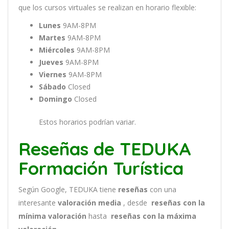
que
los
curs
os
virtual
es
se
real
iz
an
en
hor
ario
flexible:
Lunes
9AM-8PM
Martes
9AM-8PM
Miércoles
9AM-8PM
Jueves
9AM-8PM
Viernes
9AM-8PM
Sábado
Closed
Domingo
Closed
Estos horarios podrían variar.
Reseñas de TEDUKA
Formación Turística
Según Google, TEDUKA tiene
reseñas
con una
interesante
valoración media
, desde
reseñas
con la
mínima valoración
hasta
reseñas con la máxima