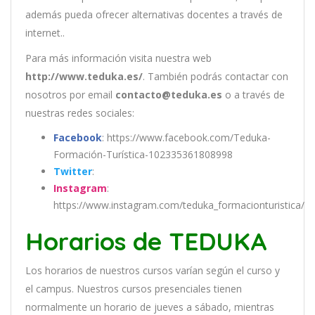
además pueda ofrecer alternativas docentes a través de
internet..
Para más información visita nuestra web
http://www.teduka.es/
. También podrás contactar con
nosotros por email
contacto@teduka.es
o a través de
nuestras redes sociales:
Facebook
: https://www.facebook.com/Teduka-
Formación-Turística-102335361808998
Twitter
:
Instagram
:
https://www.instagram.com/teduka_formacionturistica/
Horarios de TEDUKA
Los
hor
arios
de
nu
est
ros
curs
os
var
í
an
se
g
ú
n
el
cur
so
y
el
campus
.
Nu
est
ros
curs
os
pres
en
cial
es
t
ien
en
normal
ment
e
un
hor
ario
de
j
ue
ves
a
s
á
b
ado
,
m
ient
ras