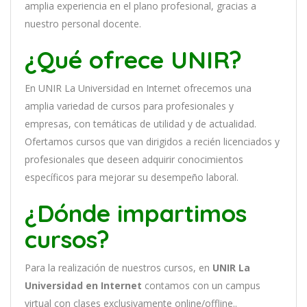
ampl
ia
experien
cia
en
el plano profesional, gracias a
nuestro personal docente
.
¿Qué ofrece UNIR?
En
UNIR La Universidad en Internet
of
re
ce
mos
un
a
ampl
ia
varied
ad
de
curs
os
para
prof
es
ional
es
y
em
pres
as
,
con
tem
á
tic
as
de utilidad y de actualidad
.
O
fertamos cursos que van dirigidos a recién licenciados y
profesionales que deseen adquirir conocimientos
específicos para mejorar su desempeño laboral.
¿Dónde impartimos
cursos?
Para la realización de nuestros cursos, en
UNIR La
Universidad en Internet
contamos con un
campus
virtual con clases exclusivamente online/offline..