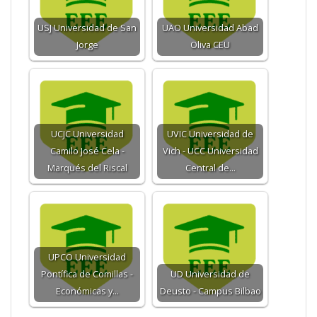
USJ Universidad de San
UAO Universidad Abad
Jorge
Oliva CEU
UCJC Universidad
UVIC Universidad de
Camilo José Cela -
Vich - UCC Universidad
Marqués del Riscal
Central de…
UPCO Universidad
Pontífica de Comillas -
UD Universidad de
Económicas y…
Deusto - Campus Bilbao