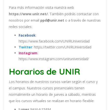
Para más información visita nuestra web
https://www.unir.net/
. También podrás contactar con
nosotros por email
ppd@unir.net
o a través de nuestras
redes sociales:
Facebook
:
https://www.facebook.com/UNIRUniversidad
Twitter
: https://twitter.com/UNIRUniversidad
Instagram
:
https://www.instagram.com/uniruniversidad/
Horarios de UNIR
Los
hor
arios
de
nu
est
ros
curs
os
var
í
an
se
g
ú
n
el
cur
so
y
el
campus
.
Nu
est
ros
curs
os
pres
en
cial
es
t
ien
en
normal
ment
e
un
hor
ario
de
j
ue
ves
a
s
á
b
ado
,
m
ient
ras
que
los
curs
os
virtual
es
se
real
iz
an
en
hor
ario
flexible:
Lunes
9AM-6:15PM