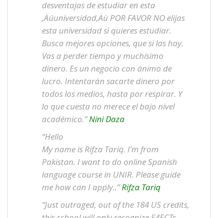
desventajas de estudiar en esta
‚Äúuniversidad‚Äù POR FAVOR NO elijas
esta universidad si quieres estudiar.
Busca mejores opciones, que si las hay.
Vas a perder tiempo y muchísimo
dinero. Es un negocio con ánimo de
lucro. Intentarán sacarte dinero por
todos los medios, hasta por respirar. Y
lo que cuesta no merece el bajo nivel
académico.”
Nini Daza
“Hello
My name is Rifza Tariq. I’m from
Pakistan. I want to do online Spanish
language course in UNIR. Please guide
me how can I apply..”
Rifza Tariq
“Just outraged, out of the 184 US credits,
this school will only recognize 54ECTs