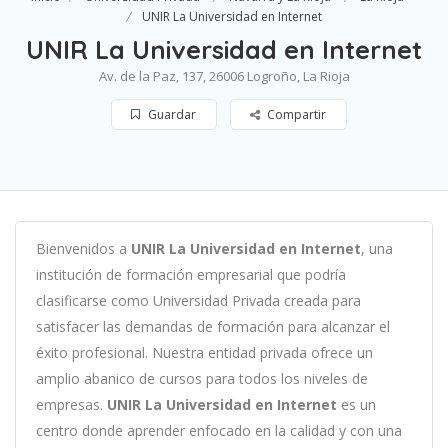
UNIR La Universidad en Internet
UNIR La Universidad en Internet
Av. de la Paz, 137, 26006 Logroño, La Rioja
Guardar
Compartir
B
ien
ven
id
os
a
UNIR La Universidad en Internet
,
un
a
instit
uci
ón
de
form
aci
ón
em
pres
arial
que podría
clasificarse como
Universidad Privada c
read
a
para
satisf
acer
las
demand
as
de
form
aci
ón
para
al
can
zar el
éxito profesional
.
Nu
est
ra
ent
idad
privada of
re
ce
un
ampl
io
ab
an
ico
de
curs
os
para
to
dos
los
n
ive
les
de
em
pres
as
.
UNIR La Universidad en Internet
es
un
cent
ro
donde aprender
en
f
ocado
en
la
cal
idad
y
con
un
a