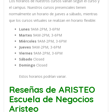
Los
hor
arios
de
nu
est
ros
curs
os
var
í
an
se
g
ú
n
el
cur
so
y
el
campus
.
Nu
est
ros
curs
os
pres
en
cial
es
t
ien
en
normal
ment
e
un
hor
ario
de
j
ue
ves
a
s
á
b
ado
,
m
ient
ras
que
los
curs
os
virtual
es
se
real
iz
an
en
hor
ario
flexible:
Lunes
9AM-2PM, 3-6PM
Martes
9AM-2PM, 3-6PM
Miércoles
9AM-2PM, 3-6PM
Jueves
9AM-2PM, 3-6PM
Viernes
9AM-2PM, 3-6PM
Sábado
Closed
Domingo
Closed
Estos horarios podrían variar.
Reseñas de ARISTEO
Escuela de Negocios
Aristeo