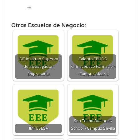
“”
Otras Escuelas de Negocio:
ISIE Instituto Superior
Talento EPHOS
de Investigación
Farmacéutico Formación
Empresarial
- Campus Madrid
San Telmo Business
IMF ESESA
School - Campus Sevilla