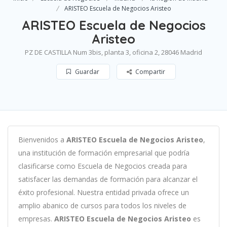
ARISTEO Escuela de Negocios Aristeo
ARISTEO Escuela de Negocios
Aristeo
PZ DE CASTILLA Num 3bis, planta 3, oficina 2, 28046 Madrid
Guardar
Compartir
B
ien
ven
id
os
a
ARISTEO Escuela de Negocios Aristeo
,
un
a
instit
uci
ón
de
form
aci
ón
em
pres
arial
que podría
clasificarse como
Escuela de Negocios c
read
a
para
satisf
acer
las
demand
as
de
form
aci
ón
para
al
can
zar el
éxito profesional
.
Nu
est
ra
ent
idad
privada of
re
ce
un
ampl
io
ab
an
ico
de
curs
os
para
to
dos
los
n
ive
les
de
em
pres
as
.
ARISTEO Escuela de Negocios Aristeo
es