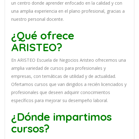
un
cent
ro
donde aprender
en
f
ocado
en
la
cal
idad
y
con
un
a
ampl
ia
experien
cia
en
el plano profesional, gracias a
nuestro personal docente
.
¿Qué ofrece
ARISTEO?
En
ARISTEO Escuela de Negocios Aristeo
of
re
ce
mos
un
a
ampl
ia
varied
ad
de
curs
os
para
prof
es
ional
es
y
em
pres
as
,
con
tem
á
tic
as
de utilidad y de actualidad
.
O
fertamos cursos que van dirigidos a recién licenciados y
profesionales que deseen adquirir conocimientos
específicos para mejorar su desempeño laboral.
¿Dónde impartimos
cursos?