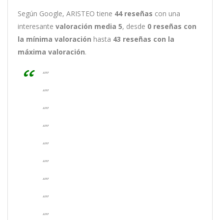
Según Google, ARISTEO tiene
44
reseñas
con una
interesante
valoración media 5
, desde
0 reseñas
con
la mínima valoración
hasta
43
reseñas con la
máxima valoración
.
“”
“”
“”
“”
“”
“”
“”
“”
“”