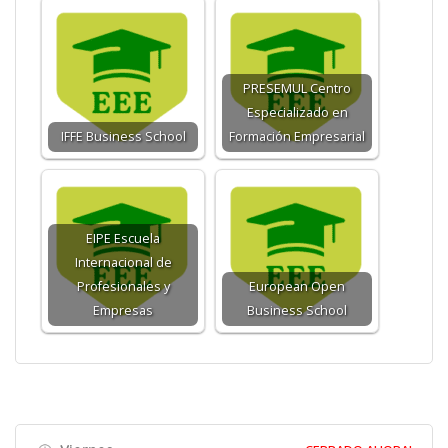
PRESEMUL Centro
Especializado en
IFFE Business School
Formación Empresarial
EIPE Escuela
Internacional de
Profesionales y
European Open
Empresas
Business School