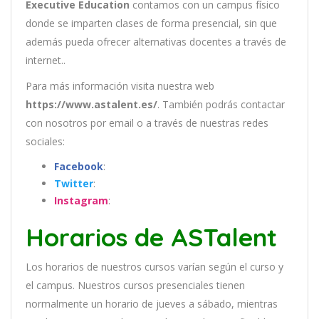
Executive Education
contamos con un
campus físico
donde se imparten clases de forma presencial, sin que
además pueda ofrecer alternativas docentes a través de
internet..
Para más información visita nuestra web
https://www.astalent.es/
. También podrás contactar
con nosotros por email
o a través de nuestras redes
sociales:
Facebook
:
Twitter
:
Instagram
:
Horarios de ASTalent
Los
hor
arios
de
nu
est
ros
curs
os
var
í
an
se
g
ú
n
el
cur
so
y
el
campus
.
Nu
est
ros
curs
os
pres
en
cial
es
t
ien
en
normal
ment
e
un
hor
ario
de
j
ue
ves
a
s
á
b
ado
,
m
ient
ras