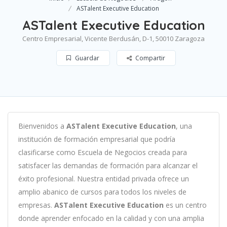
ASTalent Executive Education
ASTalent Executive Education
Centro Empresarial, Vicente Berdusán, D-1, 50010 Zaragoza
Guardar
Compartir
B
ien
ven
id
os
a
ASTalent Executive Education
,
un
a
instit
uci
ón
de
form
aci
ón
em
pres
arial
que podría
clasificarse como
Escuela de Negocios c
read
a
para
satisf
acer
las
demand
as
de
form
aci
ón
para
al
can
zar el
éxito profesional
.
Nu
est
ra
ent
idad
privada of
re
ce
un
ampl
io
ab
an
ico
de
curs
os
para
to
dos
los
n
ive
les
de
em
pres
as
.
ASTalent Executive Education
es
un
cent
ro
donde aprender
en
f
ocado
en
la
cal
idad
y
con
un
a
ampl
ia