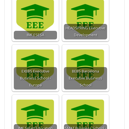
HEADSPRING Executive
IMF ESESA
Development
EXEBS Executive
BEBS Barcelona
Business School -
Executive Business
Europa
School
IMF Smart Education
SMAT Business School -