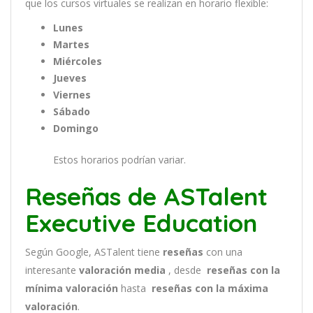
que
los
curs
os
virtual
es
se
real
iz
an
en
hor
ario
flexible:
Lunes
Martes
Miércoles
Jueves
Viernes
Sábado
Domingo
Estos horarios podrían variar.
Reseñas de ASTalent
Executive Education
Según Google, ASTalent tiene
reseñas
con una
interesante
valoración media
, desde
reseñas
con la
mínima valoración
hasta
reseñas con la máxima
valoración
.