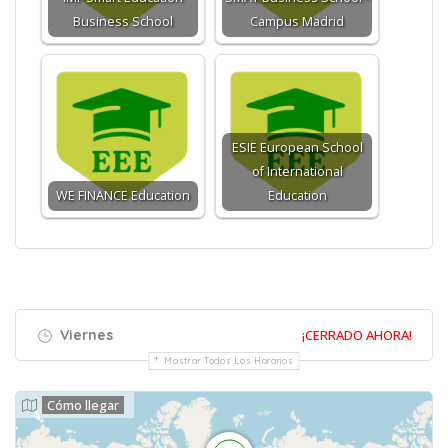
Business School
Campus Madrid
ESIE European School
of International
WE FINANCE Education
Education
Viernes
¡CERRADO AHORA!
Mostrar Todos Los Horarios
Cómo llegar