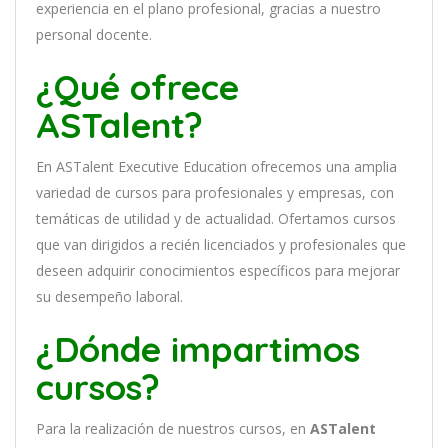
experien
cia
en
el plano profesional, gracias a nuestro
personal docente
.
¿Qué ofrece
ASTalent?
En
ASTalent Executive Education
of
re
ce
mos
un
a
ampl
ia
varied
ad
de
curs
os
para
prof
es
ional
es
y
em
pres
as
,
con
tem
á
tic
as
de utilidad y de actualidad
. O
fertamos cursos
que van dirigidos a recién licenciados y profesionales que
deseen adquirir conocimientos específicos para mejorar
su desempeño laboral.
¿Dónde impartimos
cursos?
Para la realización de nuestros cursos, en
ASTalent