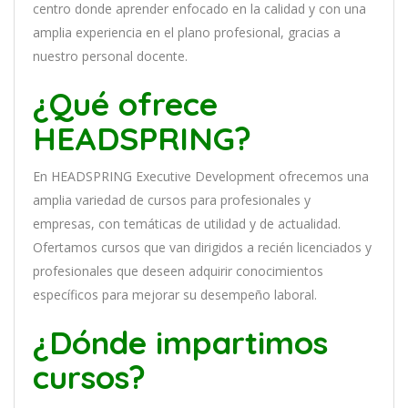
cent
ro
donde aprender
en
f
ocado
en
la
cal
idad
y
con
un
a
ampl
ia
experien
cia
en
el plano profesional, gracias a
nuestro personal docente
.
¿Qué ofrece
HEADSPRING?
En
HEADSPRING Executive Development
of
re
ce
mos
un
a
ampl
ia
varied
ad
de
curs
os
para
prof
es
ional
es
y
em
pres
as
,
con
tem
á
tic
as
de utilidad y de actualidad
.
O
fertamos cursos que van dirigidos a recién licenciados y
profesionales que deseen adquirir conocimientos
específicos para mejorar su desempeño laboral.
¿Dónde impartimos
cursos?