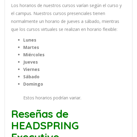
Los
hor
arios
de
nu
est
ros
curs
os
var
í
an
se
g
ú
n
el
cur
so
y
el
campus
.
Nu
est
ros
curs
os
pres
en
cial
es
t
ien
en
normal
ment
e
un
hor
ario
de
j
ue
ves
a
s
á
b
ado
,
m
ient
ras
que
los
curs
os
virtual
es
se
real
iz
an
en
hor
ario
flexible:
Lunes
Martes
Miércoles
Jueves
Viernes
Sábado
Domingo
Estos horarios podrían variar.
Reseñas de
HEADSPRING