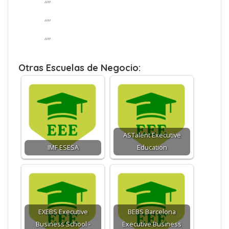
“”
“”
“”
Otras Escuelas de Negocio:
ASTalent Executive
IMF ESESA
Education
EXEBS Executive
BEBS Barcelona
Business School -
Executive Business