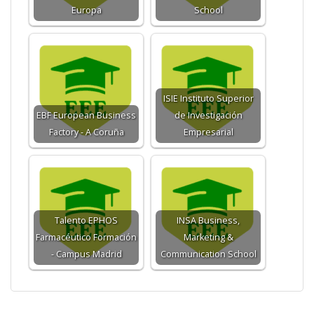
Europa
School
ISIE Instituto Superior
EBF European Business
de Investigación
Factory - A Coruña
Empresarial
Talento EPHOS
INSA Business,
Farmacéutico Formación
Marketing &
- Campus Madrid
Communication School