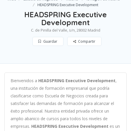
HEADSPRING Executive Development
HEADSPRING Executive
Development
C. de Pinilla del Valle, s/n, 28002 Madrid
Guardar
Compartir
B
ien
ven
id
os
a
HEADSPRING Executive Development
,
un
a
instit
uci
ón
de
form
aci
ón
em
pres
arial
que podría
clasificarse como
Escuela de Negocios c
read
a
para
satisf
acer
las
demand
as
de
form
aci
ón
para
al
can
zar el
éxito profesional
.
Nu
est
ra
ent
idad
privada of
re
ce
un
ampl
io
ab
an
ico
de
curs
os
para
to
dos
los
n
ive
les
de
em
pres
as
.
HEADSPRING Executive Development
es
un