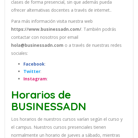
clases de forma presencial, sin que además pueda
ofrecer alternativas docentes a través de internet..
Para más información visita nuestra web
https://www.businessadn.com/
. También podrás
contactar con nosotros por email
hola@businessadn.com
o a través de nuestras redes
sociales:
Facebook
:
Twitter
:
Instagram
:
Horarios de
BUSINESSADN
Los
hor
arios
de
nu
est
ros
curs
os
var
í
an
se
g
ú
n
el
cur
so
y
el
campus
.
Nu
est
ros
curs
os
pres
en
cial
es
t
ien
en
normal
ment
e
un
hor
ario
de
j
ue
ves
a
s
á
b
ado
,
m
ient
ras