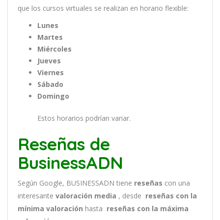
que
los
curs
os
virtual
es
se
real
iz
an
en
hor
ario
flexible:
Lunes
Martes
Miércoles
Jueves
Viernes
Sábado
Domingo
Estos horarios podrían variar.
Reseñas de
BusinessADN
Según Google, BUSINESSADN tiene
reseñas
con una
interesante
valoración media
, desde
reseñas
con la
mínima valoración
hasta
reseñas con la máxima