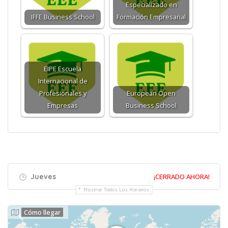
Especializado en
IFFE Business School
Formación Empresarial
EIPE Escuela
Internacional de
Profesionales y
European Open
Empresas
Business School
Jueves
¡CERRADO AHORA!
Mostrar Todos Los Horarios
Cómo llegar