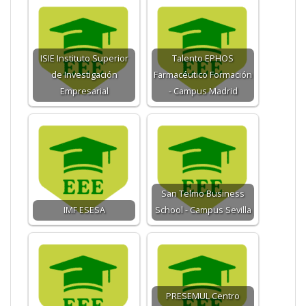
ISIE Instituto Superior
Talento EPHOS
de Investigación
Farmacéutico Formación
Empresarial
- Campus Madrid
San Telmo Business
IMF ESESA
School - Campus Sevilla
PRESEMUL Centro