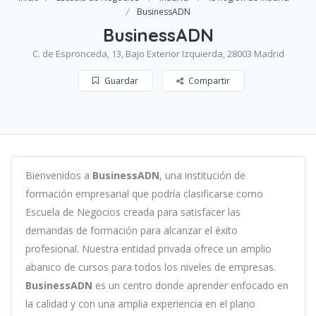
BusinessADN
BusinessADN
C. de Espronceda, 13, Bajo Exterior Izquierda, 28003 Madrid
Guardar
Compartir
B
ien
ven
id
os
a
BusinessADN
,
un
a
instit
uci
ón
de
form
aci
ón
em
pres
arial
que podría clasificarse como
Escuela de Negocios c
read
a
para
satisf
acer
las
demand
as
de
form
aci
ón
para
al
can
zar el éxito
profesional
.
Nu
est
ra
ent
idad
privada of
re
ce
un
ampl
io
ab
an
ico
de
curs
os
para
to
dos
los
n
ive
les
de
em
pres
as
.
BusinessADN
es
un
cent
ro
donde aprender
en
f
ocado
en
la
cal
idad
y
con
un
a
ampl
ia
experien
cia
en
el plano