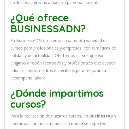
profesional, gracias a nuestro personal docente
.
¿Qué ofrece
BUSINESSADN?
En
BusinessADN
of
re
ce
mos
un
a
ampl
ia
varied
ad
de
curs
os
para
prof
es
ional
es
y
em
pres
as
,
con
tem
á
tic
as
de
utilidad y de actualidad
. O
fertamos cursos que van
dirigidos a recién licenciados y profesionales que deseen
adquirir conocimientos específicos para mejorar su
desempeño laboral.
¿Dónde impartimos
cursos?
Para la realización de nuestros cursos, en
BusinessADN
contamos con un
campus físico donde se imparten