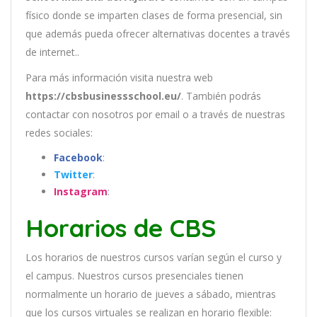
físico donde se imparten clases de forma presencial, sin
que además pueda ofrecer alternativas docentes a través
de internet..
Para más información visita nuestra web
https://cbsbusinessschool.eu/
. También podrás
contactar con nosotros por email
o a través de nuestras
redes sociales:
Facebook
:
Twitter
:
Instagram
:
Horarios de CBS
Los
hor
arios
de
nu
est
ros
curs
os
var
í
an
se
g
ú
n
el
cur
so
y
el
campus
.
Nu
est
ros
curs
os
pres
en
cial
es
t
ien
en
normal
ment
e
un
hor
ario
de
j
ue
ves
a
s
á
b
ado
,
m
ient
ras
que
los
curs
os
virtual
es
se
real
iz
an
en
hor
ario
flexible: