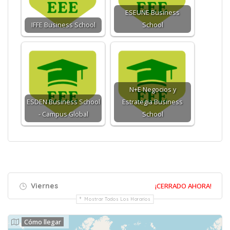
ESEUNE Business
IFFE Business School
School
N+E Negocios y
ESDEN Business School
Estrategia Business
- Campus Global
School
Viernes
¡CERRADO AHORA!
Mostrar Todos Los Horarios
Cómo llegar