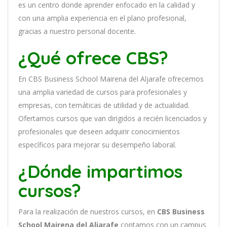
es
un
cent
ro
donde aprender
en
f
ocado
en
la
cal
idad
y
con
un
a
ampl
ia
experien
cia
en
el plano profesional,
gracias a nuestro personal docente
.
¿Qué ofrece CBS?
En
CBS Business School Mairena del Aljarafe
of
re
ce
mos
un
a
ampl
ia
varied
ad
de
curs
os
para
prof
es
ional
es
y
em
pres
as
,
con
tem
á
tic
as
de utilidad y de actualidad
.
O
fertamos cursos que van dirigidos a recién licenciados y
profesionales que deseen adquirir conocimientos
específicos para mejorar su desempeño laboral.
¿Dónde impartimos
cursos?
Para la realización de nuestros cursos, en
CBS Business
School Mairena del Aljarafe
contamos con un
campus