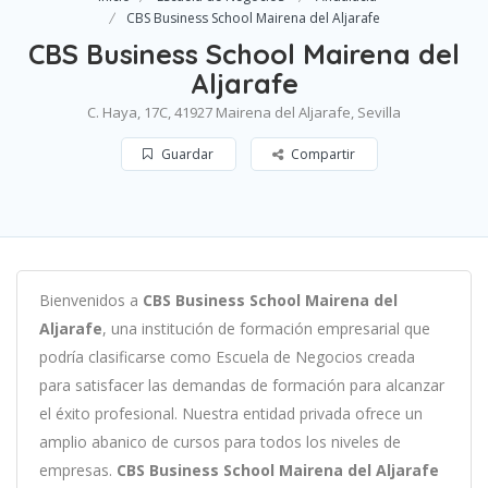
CBS Business School Mairena del Aljarafe
CBS Business School Mairena del
Aljarafe
C. Haya, 17C, 41927 Mairena del Aljarafe, Sevilla
Guardar
Compartir
B
ien
ven
id
os
a
CBS Business School Mairena del
Aljarafe
,
un
a
instit
uci
ón
de
form
aci
ón
em
pres
arial
que
podría clasificarse como
Escuela de Negocios c
read
a
para
satisf
acer
las
demand
as
de
form
aci
ón
para
al
can
zar
el éxito profesional
.
Nu
est
ra
ent
idad
privada of
re
ce
un
ampl
io
ab
an
ico
de
curs
os
para
to
dos
los
n
ive
les
de
em
pres
as
.
CBS Business School Mairena del Aljarafe