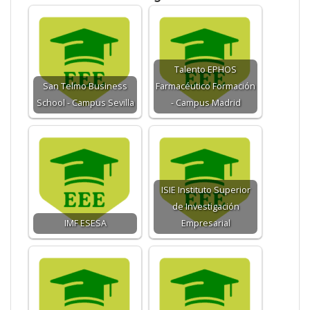
Talento EPHOS
San Telmo Business
Farmacéutico Formación
School - Campus Sevilla
- Campus Madrid
ISIE Instituto Superior
de Investigación
IMF ESESA
Empresarial