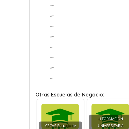
“”
“”
“”
“”
“”
“”
“”
“”
Otras Escuelas de Negocio:
U FORMACIÓN
CECAS Escuela de
UNIVERSITARIA