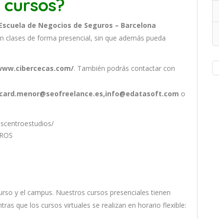
 cursos?
Escuela de Negocios de Seguros – Barcelona
n clases de forma presencial, sin que además pueda
.
www.cibercecas.com/
. También podrás contactar con
icard.menor@seofreelance.es,info@edatasoft.com
o
scentroestudios/
UROS
ur
so
y
el
campus
.
Nu
est
ros
curs
os
pres
en
cial
es
t
ien
en
nt
ras
que
los
curs
os
virtual
es
se
real
iz
an
en
hor
ario
flexible: