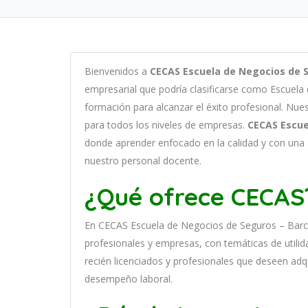
B
ien
ven
id
os
a
CECAS Escuela de Negocios de S
em
pres
arial
que podría clasificarse como
Escuela
form
aci
ón
para
al
can
zar el éxito profesional
.
Nu
e
para
to
dos
los
n
ive
les
de
em
pres
as
.
CECAS Escue
donde aprender
en
f
ocado
en
la
cal
idad
y
con
un
a
nuestro personal docente
.
¿Qué ofrece CECAS
En
CECAS Escuela de Negocios de Seguros – Bar
prof
es
ional
es
y
em
pres
as
,
con
tem
á
tic
as
de utilid
recién licenciados y profesionales que deseen adq
desempeño laboral.