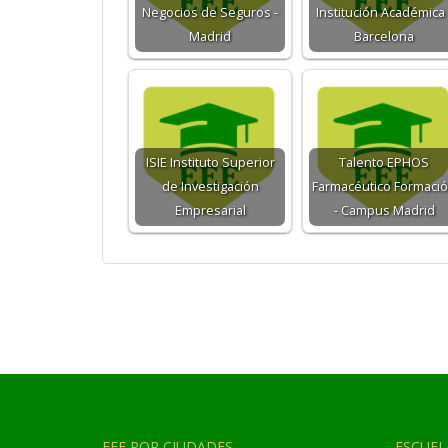
Negocios de Seguros -
Institución Académica 
Madrid
Barcelona
ISIE Instituto Superior
Talento EPHOS
de Investigación
Farmacéutico Formaci
Empresarial
- Campus Madrid
EEE POR CIUDADES
ESCUEL