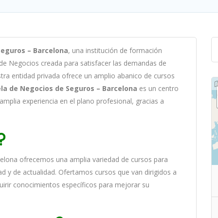
eguros – Barcelona
,
un
a
instit
uci
ón
de
form
aci
ón
 de Negocios c
read
a
para
satisf
acer
las
demand
as
de
st
ra
ent
idad
privada of
re
ce
un
ampl
io
ab
an
ico
de
curs
os
la de Negocios de Seguros – Barcelona
es
un
cent
ro
ampl
ia
experien
cia
en
el plano profesional, gracias a
?
celona
of
re
ce
mos
un
a
ampl
ia
varied
ad
de
curs
os
para
ad y de actualidad
. O
fertamos cursos que van dirigidos a
uirir conocimientos específicos para mejorar su