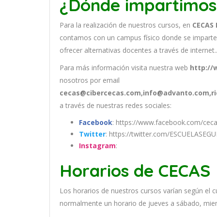
¿Dónde impartimos
Para la realización de nuestros cursos, en
CECAS 
contamos con un
campus físico donde se imparte
ofrecer alternativas docentes a través de internet.
Para más información visita nuestra web
http://
nosotros por email
cecas@cibercecas.com,info@advanto.com,r
a través de nuestras redes sociales:
Facebook
: https://www.facebook.com/ceca
Twitter
: https://twitter.com/ESCUELASEG
Instagram
:
Horarios de CECAS
Los
hor
arios
de
nu
est
ros
curs
os
var
í
an
se
g
ú
n
el
c
normal
ment
e
un
hor
ario
de
j
ue
ves
a
s
á
b
ado
,
m
ie