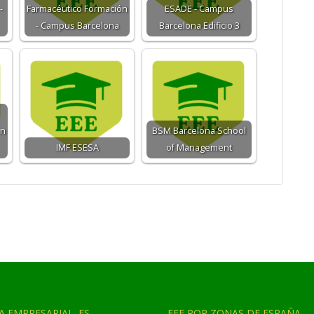
-
Farmacéutico Formación
ESADE - Campus
- Campus Barcelona
Barcelona Edificio 3
ón
BSM Barcelona School
IMF ESESA
of Management
A EMPRESARIAL .ES
EEE POR ZONAS DE ESPAÑA