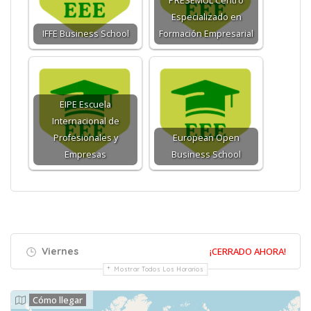
PRESEMUL Centro
Especializado en
IFFE Business School
Formación Empresarial
EIPE Escuela
Internacional de
Profesionales y
European Open
Empresas
Business School
Viernes
¡CERRADO AHORA!
Mostrar Todos Los Horarios
Cómo llegar