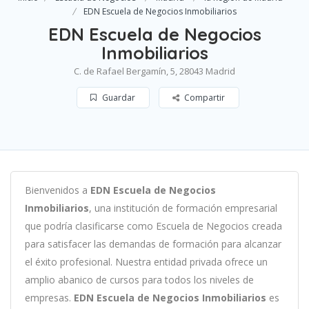
EDN Escuela de Negocios Inmobiliarios
EDN Escuela de Negocios
Inmobiliarios
C. de Rafael Bergamín, 5, 28043 Madrid
Guardar
Compartir
B
ien
ven
id
os
a
EDN Escuela de Negocios
Inmobiliarios
,
un
a
instit
uci
ón
de
form
aci
ón
em
pres
arial
que podría clasificarse como
Escuela de Negocios c
read
a
para
satisf
acer
las
demand
as
de
form
aci
ón
para
al
can
zar
el éxito profesional
.
Nu
est
ra
ent
idad
privada of
re
ce
un
ampl
io
ab
an
ico
de
curs
os
para
to
dos
los
n
ive
les
de
em
pres
as
.
EDN Escuela de Negocios Inmobiliarios
es