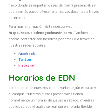
físico donde se imparten clases de forma presencial, sin
que además pueda ofrecer alternativas docentes a través
de internet..
Para más información visita nuestra web
https://escueladenegociosedn.com/
. También
podrás contactar con nosotros por email
o a través de
nuestras redes sociales:
Facebook
:
Twitter
:
Instagram
:
Horarios de EDN
Los
hor
arios
de
nu
est
ros
curs
os
var
í
an
se
g
ú
n
el
cur
so
y
el
campus
.
Nu
est
ros
curs
os
pres
en
cial
es
t
ien
en
normal
ment
e
un
hor
ario
de
j
ue
ves
a
s
á
b
ado
,
m
ient
ras
que
los
curs
os
virtual
es
se
real
iz
an
en
hor
ario
flexible: