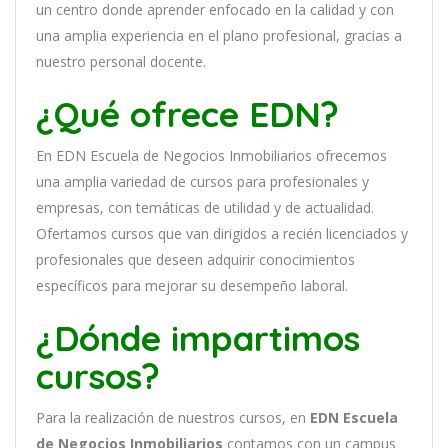
un
cent
ro
donde aprender
en
f
ocado
en
la
cal
idad
y
con
un
a
ampl
ia
experien
cia
en
el plano profesional, gracias a
nuestro personal docente
.
¿Qué ofrece EDN?
En
EDN Escuela de Negocios Inmobiliarios
of
re
ce
mos
un
a
ampl
ia
varied
ad
de
curs
os
para
prof
es
ional
es
y
em
pres
as
,
con
tem
á
tic
as
de utilidad y de actualidad
.
O
fertamos cursos que van dirigidos a recién licenciados y
profesionales que deseen adquirir conocimientos
específicos para mejorar su desempeño laboral.
¿Dónde impartimos
cursos?
Para la realización de nuestros cursos, en
EDN Escuela
de Negocios Inmobiliarios
contamos con un
campus