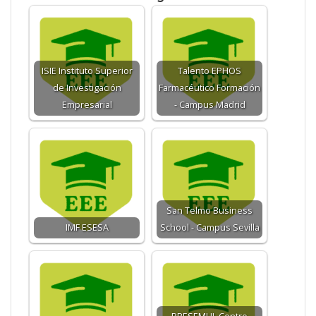
ISIE Instituto Superior
Talento EPHOS
de Investigación
Farmacéutico Formación
Empresarial
- Campus Madrid
San Telmo Business
IMF ESESA
School - Campus Sevilla