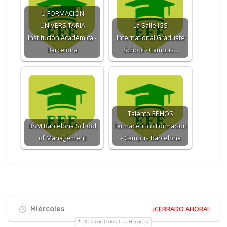
U FORMACIÓN
UNIVERSITARIA
La Salle IGS
Institución Académica -
International Graduate
Barcelona
School - Campus…
Talento EPHOS
BSM Barcelona School
Farmacéutico Formación
of Management
- Campus Barcelona
Miércoles
¡CERRADO AHORA!
Mostrar Todos Los Horarios