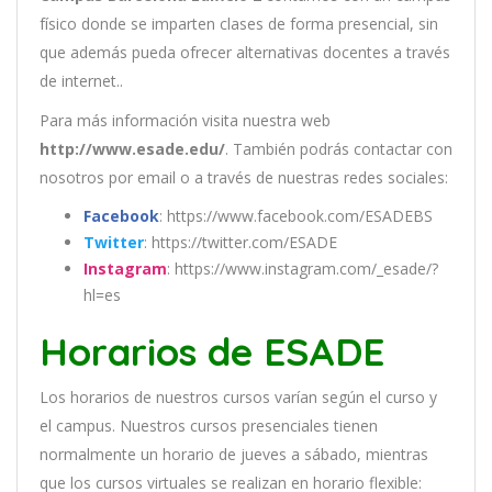
físico donde se imparten clases de forma presencial, sin
que además pueda ofrecer alternativas docentes a través
de internet..
Para más información visita nuestra web
http://www.esade.edu/
. También podrás contactar con
nosotros por email
o a través de nuestras redes sociales:
Facebook
: https://www.facebook.com/ESADEBS
Twitter
: https://twitter.com/ESADE
Instagram
: https://www.instagram.com/_esade/?
hl=es
Horarios de ESADE
Los
hor
arios
de
nu
est
ros
curs
os
var
í
an
se
g
ú
n
el
cur
so
y
el
campus
.
Nu
est
ros
curs
os
pres
en
cial
es
t
ien
en
normal
ment
e
un
hor
ario
de
j
ue
ves
a
s
á
b
ado
,
m
ient
ras
que
los
curs
os
virtual
es
se
real
iz
an
en
hor
ario
flexible: