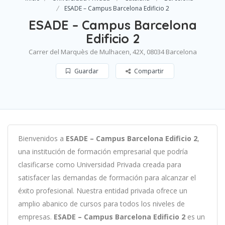
ESADE – Campus Barcelona Edificio 2
ESADE – Campus Barcelona
Edificio 2
Carrer del Marquès de Mulhacen, 42X, 08034 Barcelona
Guardar
Compartir
B
ien
ven
id
os
a
ESADE – Campus Barcelona Edificio 2
,
un
a
instit
uci
ón
de
form
aci
ón
em
pres
arial
que podría
clasificarse como
Universidad Privada c
read
a
para
satisf
acer
las
demand
as
de
form
aci
ón
para
al
can
zar el
éxito profesional
.
Nu
est
ra
ent
idad
privada of
re
ce
un
ampl
io
ab
an
ico
de
curs
os
para
to
dos
los
n
ive
les
de
em
pres
as
.
ESADE – Campus Barcelona Edificio 2
es
un