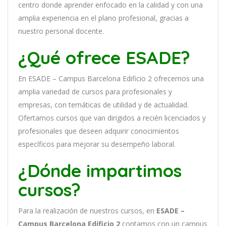
cent
ro
donde aprender
en
f
ocado
en
la
cal
idad
y
con
un
a
ampl
ia
experien
cia
en
el plano profesional, gracias a
nuestro personal docente
.
¿Qué ofrece ESADE?
En
ESADE – Campus Barcelona Edificio 2
of
re
ce
mos
un
a
ampl
ia
varied
ad
de
curs
os
para
prof
es
ional
es
y
em
pres
as
,
con
tem
á
tic
as
de utilidad y de actualidad
.
O
fertamos cursos que van dirigidos a recién licenciados y
profesionales que deseen adquirir conocimientos
específicos para mejorar su desempeño laboral.
¿Dónde impartimos
cursos?
Para la realización de nuestros cursos, en
ESADE –
Campus Barcelona Edificio 2
contamos con un
campus