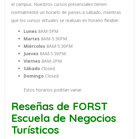
el
campus
.
Nu
est
ros
curs
os
pres
en
cial
es
t
ien
en
normal
ment
e
un
hor
ario
de
j
ue
ves
a
s
á
b
ado
,
m
ient
ras
que
los
curs
os
virtual
es
se
real
iz
an
en
hor
ario
flexible:
Lunes
8AM-5PM
Martes
8AM-5:30PM
Miércoles
8AM-5:30PM
Jueves
8AM-5:30PM
Viernes
8AM-2PM
Sábado
Closed
Domingo
Closed
Estos horarios podrían variar.
Reseñas de FORST
Escuela de Negocios
Turísticos