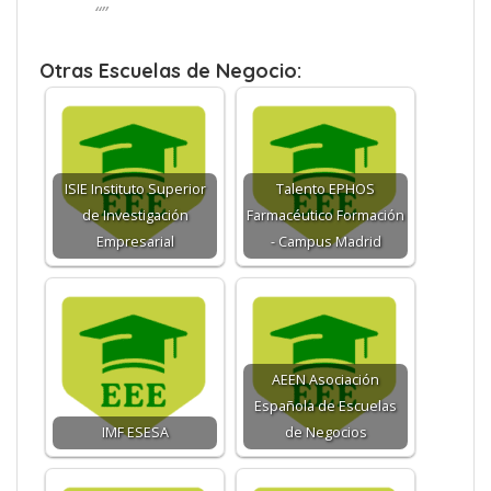
“”
Otras Escuelas de Negocio:
ISIE Instituto Superior
Talento EPHOS
de Investigación
Farmacéutico Formación
Empresarial
- Campus Madrid
AEEN Asociación
Española de Escuelas
IMF ESESA
de Negocios