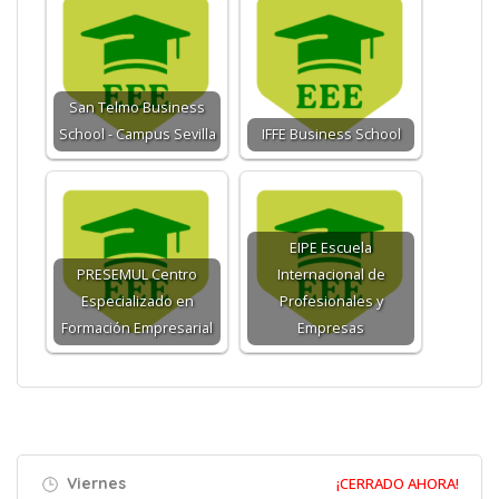
San Telmo Business
School - Campus Sevilla
IFFE Business School
EIPE Escuela
PRESEMUL Centro
Internacional de
Especializado en
Profesionales y
Formación Empresarial
Empresas
Viernes
¡CERRADO AHORA!