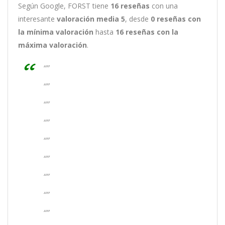
Según Google, FORST tiene
16
reseñas
con una
interesante
valoración media 5
, desde
0 reseñas
con
la mínima valoración
hasta
16
reseñas con la
máxima valoración
.
“”
“”
“”
“”
“”
“”
“”
“”
“”