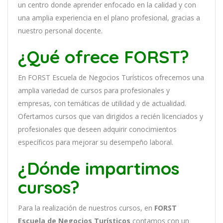
un
cent
ro
donde aprender
en
f
ocado
en
la
cal
idad
y
con
un
a
ampl
ia
experien
cia
en
el plano profesional, gracias a
nuestro personal docente
.
¿Qué ofrece FORST?
En
FORST Escuela de Negocios Turísticos
of
re
ce
mos
un
a
ampl
ia
varied
ad
de
curs
os
para
prof
es
ional
es
y
em
pres
as
,
con
tem
á
tic
as
de utilidad y de actualidad
.
O
fertamos cursos que van dirigidos a recién licenciados y
profesionales que deseen adquirir conocimientos
específicos para mejorar su desempeño laboral.
¿Dónde impartimos
cursos?
Para la realización de nuestros cursos, en
FORST
Escuela de Negocios Turísticos
contamos con un