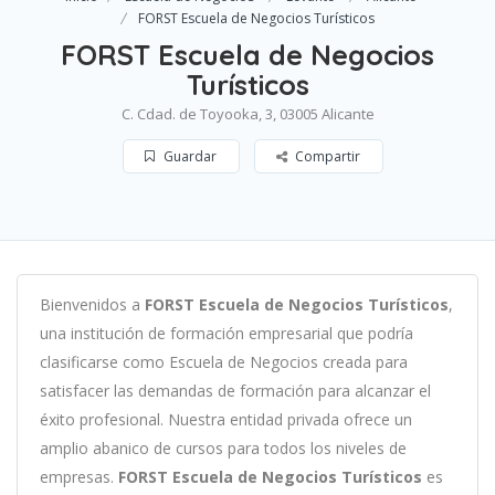
FORST Escuela de Negocios Turísticos
FORST Escuela de Negocios
Turísticos
C. Cdad. de Toyooka, 3, 03005 Alicante
Guardar
Compartir
B
ien
ven
id
os
a
FORST Escuela de Negocios Turísticos
,
un
a
instit
uci
ón
de
form
aci
ón
em
pres
arial
que podría
clasificarse como
Escuela de Negocios c
read
a
para
satisf
acer
las
demand
as
de
form
aci
ón
para
al
can
zar el
éxito profesional
.
Nu
est
ra
ent
idad
privada of
re
ce
un
ampl
io
ab
an
ico
de
curs
os
para
to
dos
los
n
ive
les
de
em
pres
as
.
FORST Escuela de Negocios Turísticos
es