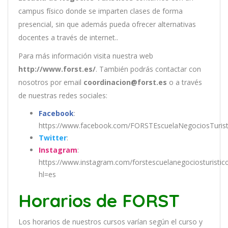
campus físico donde se imparten clases de forma
presencial, sin que además pueda ofrecer alternativas
docentes a través de internet..
Para más información visita nuestra web
http://www.forst.es/
. También podrás contactar con
nosotros por email
coordinacion@forst.es
o a través
de nuestras redes sociales:
Facebook
:
https://www.facebook.com/FORSTEscuelaNegociosTurist
Twitter
:
Instagram
:
https://www.instagram.com/forstescuelanegociosturistic
hl=es
Horarios de FORST
Los
hor
arios
de
nu
est
ros
curs
os
var
í
an
se
g
ú
n
el
cur
so
y