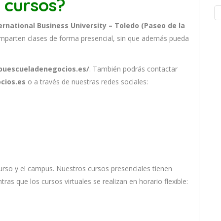
 cursos?
ernational Business University – Toledo (Paseo de la
mparten clases de forma presencial, sin que además pueda
.
ibuescueladenegocios.es/
. También podrás contactar
cios.es
o a través de nuestras redes sociales:
ur
so
y
el
campus
.
Nu
est
ros
curs
os
pres
en
cial
es
t
ien
en
nt
ras
que
los
curs
os
virtual
es
se
real
iz
an
en
hor
ario
flexible: