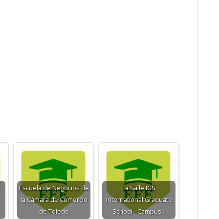
Escuela de Negocios de
La Salle IGS
la Cámara de Comercio
International Graduate
de Toledo
School - Campus…