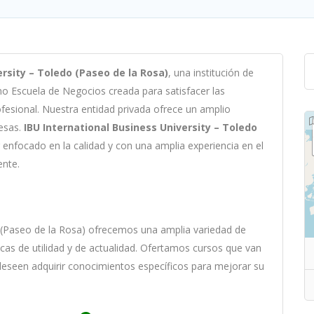
rsity – Toledo (Paseo de la Rosa)
,
un
a
instit
uci
ón
de
omo
Escuela de Negocios c
read
a
para
satisf
acer
las
ofesional
.
Nu
est
ra
ent
idad
privada of
re
ce
un
ampl
io
es
as
.
IBU International Business University – Toledo
en
f
ocado
en
la
cal
idad
y
con
un
a
ampl
ia
experien
cia
en
el
ente
.
 (Paseo de la Rosa)
of
re
ce
mos
un
a
ampl
ia
varied
ad
de
ic
as
de utilidad y de actualidad
. O
fertamos cursos que van
 deseen adquirir conocimientos específicos para mejorar su