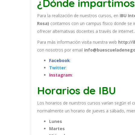
¿Dónde impartimos
Para la realización de nuestros cursos, en
IBU Int
Rosa)
contamos con un
campus físico donde se i
ofrecer alternativas docentes a través de internet.
Para más información visita nuestra web
http://
con nosotros por email
info@buescueladenego
Facebook
:
Twitter
:
Instagram
:
Horarios de IBU
Los
hor
arios
de
nu
est
ros
curs
os
var
í
an
se
g
ú
n
el
c
normal
ment
e
un
hor
ario
de
j
ue
ves
a
s
á
b
ado
,
m
ie
Lunes
Martes