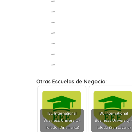
“”
“”
“”
“”
“”
“”
“”
Otras Escuelas de Negocio:
IBU International
IBU International
Business University -
Business University -
Toledo (Dinamarca)
Toledo (San Lázaro)