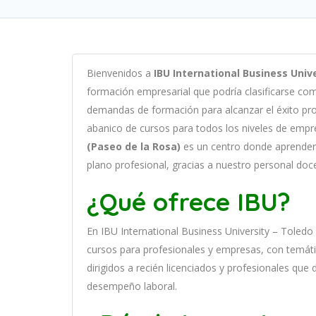
B
ien
ven
id
os
a
IBU International Business Unive
form
aci
ón
em
pres
arial
que podría clasificarse c
demand
as
de
form
aci
ón
para
al
can
zar el éxito pr
ab
an
ico
de
curs
os
para
to
dos
los
n
ive
les
de
em
pr
(Paseo de la Rosa)
es
un
cent
ro
donde aprender
plano profesional, gracias a nuestro personal doc
¿Qué ofrece IBU?
En
IBU International Business University – Toledo
curs
os
para
prof
es
ional
es
y
em
pres
as
,
con
tem
á
t
dirigidos a recién licenciados y profesionales que
desempeño laboral.