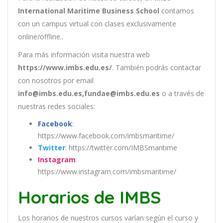
International Maritime Business School
contamos
con un
campus virtual con clases exclusivamente
online/offline..
Para más información visita nuestra web
https://www.imbs.edu.es/
. También podrás contactar
con nosotros por email
info@imbs.edu.es,fundae@imbs.edu.es
o a través de
nuestras redes sociales:
Facebook
:
https://www.facebook.com/imbsmaritime/
Twitter
: https://twitter.com/IMBSmaritime
Instagram
:
https://www.instagram.com/imbsmaritime/
Horarios de IMBS
Los
hor
arios
de
nu
est
ros
curs
os
var
í
an
se
g
ú
n
el
cur
so
y