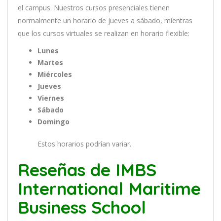
el
campus
.
Nu
est
ros
curs
os
pres
en
cial
es
t
ien
en
normal
ment
e
un
hor
ario
de
j
ue
ves
a
s
á
b
ado
,
m
ient
ras
que
los
curs
os
virtual
es
se
real
iz
an
en
hor
ario
flexible:
Lunes
Martes
Miércoles
Jueves
Viernes
Sábado
Domingo
Estos horarios podrían variar.
Reseñas de IMBS
International Maritime
Business School