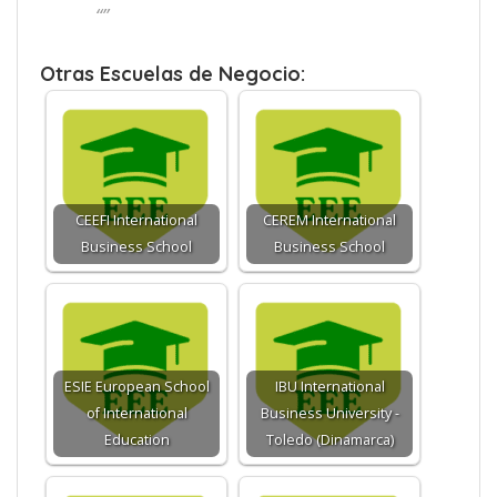
“”
Otras Escuelas de Negocio:
CEEFI International
CEREM International
Business School
Business School
ESIE European School
IBU International
of International
Business University -
Education
Toledo (Dinamarca)