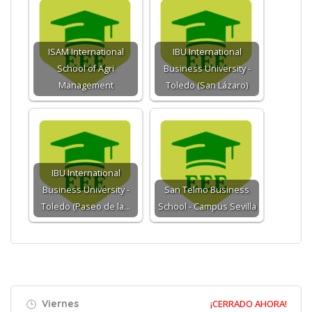
ISAM International
IBU International
School of Agri
Business University -
Management
Toledo (San Lázaro)
IBU International
Business University -
San Telmo Business
Toledo (Paseo de la…
School - Campus Sevilla
Viernes
¡CERRADO AHORA!