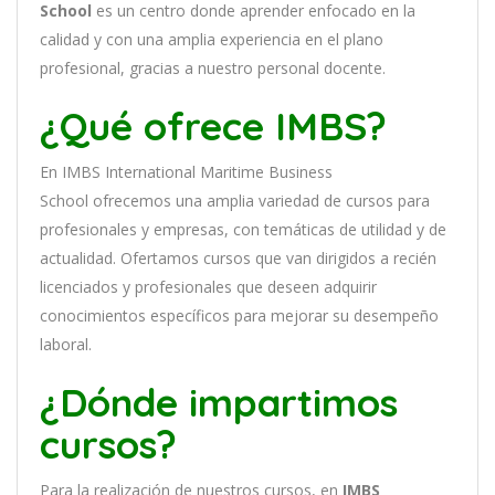
School
es
un
cent
ro
donde aprender
en
f
ocado
en
la
cal
idad
y
con
un
a
ampl
ia
experien
cia
en
el plano
profesional, gracias a nuestro personal docente
.
¿Qué ofrece IMBS?
En
IMBS International Maritime Business
School
of
re
ce
mos
un
a
ampl
ia
varied
ad
de
curs
os
para
prof
es
ional
es
y
em
pres
as
,
con
tem
á
tic
as
de utilidad y de
actualidad
. O
fertamos cursos que van dirigidos a recién
licenciados y profesionales que deseen adquirir
conocimientos específicos para mejorar su desempeño
laboral.
¿Dónde impartimos
cursos?
Para la realización de nuestros cursos, en
IMBS