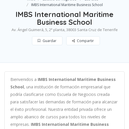
IMBS International Maritime Business School
IMBS International Maritime
Business School
Av. Ángel Guimerá, 5, 2ª planta, 38003 Santa Cruz de Tenerife
Guardar
Compartir
B
ien
ven
id
os
a
IMBS International Maritime Business
School
,
un
a
instit
uci
ón
de
form
aci
ón
em
pres
arial
que
podría clasificarse como
Escuela de Negocios c
read
a
para
satisf
acer
las
demand
as
de
form
aci
ón
para
al
can
zar
el éxito profesional
.
Nu
est
ra
ent
idad
privada of
re
ce
un
ampl
io
ab
an
ico
de
curs
os
para
to
dos
los
n
ive
les
de
em
pres
as
.
IMBS International Maritime Business