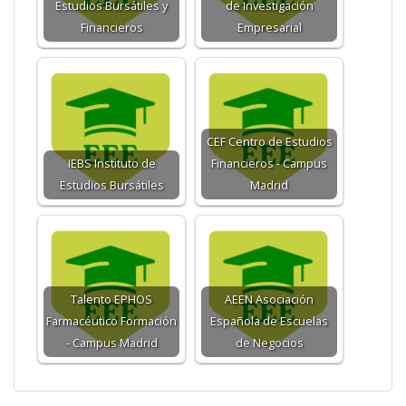
Estudios Bursátiles y
de Investigación
Financieros
Empresarial
CEF Centro de Estudios
IEBS Instituto de
Financieros - Campus
Estudios Bursátiles
Madrid
Talento EPHOS
AEEN Asociación
Farmacéutico Formación
Española de Escuelas
- Campus Madrid
de Negocios