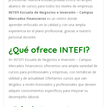
ab
an
ico
de
curs
os
para
to
dos
los
n
ive
les
de
em
pres
as
.
INTEFI Escuela de Negocios e Inversión – Campus
Mercados Financieros
es
un
cent
ro
donde
aprender
en
f
ocado
en
la
cal
idad
y
con
un
a
ampl
ia
experien
cia
en
el plano profesional, gracias a nuestro
personal docente
.
¿Qué ofrece INTEFI?
En
INTEFI Escuela de Negocios e Inversión – Campus
Mercados Financieros
of
re
ce
mos
un
a
ampl
ia
varied
ad
de
curs
os
para
prof
es
ional
es
y
em
pres
as
,
con
tem
á
tic
as
de
utilidad y de actualidad
. O
fertamos cursos que van
dirigidos a recién licenciados y profesionales que deseen
adquirir conocimientos específicos para mejorar su
desempeño laboral.