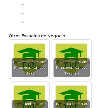
“”
“”
“”
Otras Escuelas de Negocio:
CEF Centro de Estudios
CEF Centro de Estudios
Financieros - Campus
Financieros - Campus
Valencia
Barcelona
FEBF Fundación de
ISIE Instituto Superior