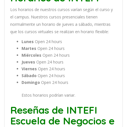
Los
hor
arios
de
nu
est
ros
curs
os
var
í
an
se
g
ú
n
el
cur
so
y
el
campus
.
Nu
est
ros
curs
os
pres
en
cial
es
t
ien
en
normal
ment
e
un
hor
ario
de
j
ue
ves
a
s
á
b
ado
,
m
ient
ras
que
los
curs
os
virtual
es
se
real
iz
an
en
hor
ario
flexible:
Lunes
Open 24 hours
Martes
Open 24 hours
Miércoles
Open 24 hours
Jueves
Open 24 hours
Viernes
Open 24 hours
Sábado
Open 24 hours
Domingo
Open 24 hours
Estos horarios podrían variar.
Reseñas de INTEFI
Escuela de Negocios e