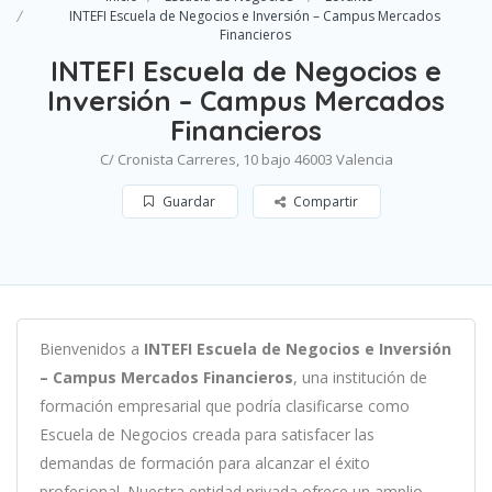
INTEFI Escuela de Negocios e Inversión – Campus Mercados
Financieros
INTEFI Escuela de Negocios e
Inversión – Campus Mercados
Financieros
C/ Cronista Carreres, 10 bajo 46003 Valencia
Guardar
Compartir
B
ien
ven
id
os
a
INTEFI Escuela de Negocios e Inversión
– Campus Mercados Financieros
,
un
a
instit
uci
ón
de
form
aci
ón
em
pres
arial
que podría clasificarse como
Escuela de Negocios c
read
a
para
satisf
acer
las
demand
as
de
form
aci
ón
para
al
can
zar el éxito
profesional
.
Nu
est
ra
ent
idad
privada of
re
ce
un
ampl
io