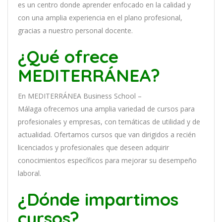
es
un
cent
ro
donde aprender
en
f
ocado
en
la
cal
idad
y
con
un
a
ampl
ia
experien
cia
en
el plano profesional,
gracias a nuestro personal docente
.
¿Qué ofrece
MEDITERRÁNEA?
En
MEDITERRÁNEA Business School –
Málaga
of
re
ce
mos
un
a
ampl
ia
varied
ad
de
curs
os
para
prof
es
ional
es
y
em
pres
as
,
con
tem
á
tic
as
de utilidad y de
actualidad
. O
fertamos cursos que van dirigidos a recién
licenciados y profesionales que deseen adquirir
conocimientos específicos para mejorar su desempeño
laboral.
¿Dónde impartimos
cursos?