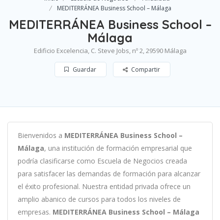
MEDITERRÁNEA Business School – Málaga
MEDITERRÁNEA Business School –
Málaga
Edificio Excelencia, C. Steve Jobs, nº 2, 29590 Málaga
Guardar
Compartir
B
ien
ven
id
os
a
MEDITERRÁNEA Business School –
Málaga
,
un
a
instit
uci
ón
de
form
aci
ón
em
pres
arial
que
podría clasificarse como
Escuela de Negocios c
read
a
para
satisf
acer
las
demand
as
de
form
aci
ón
para
al
can
zar
el éxito profesional
.
Nu
est
ra
ent
idad
privada of
re
ce
un
ampl
io
ab
an
ico
de
curs
os
para
to
dos
los
n
ive
les
de
em
pres
as
.
MEDITERRÁNEA Business School – Málaga