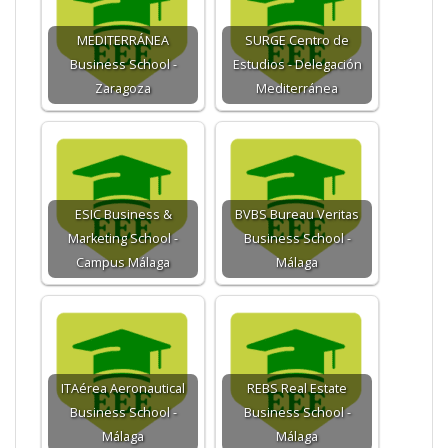
MEDITERRÁNEA
SURGE Centro de
Business School -
Estudios - Delegación
Zaragoza
Mediterránea
ESIC Business &
BVBS Bureau Veritas
Marketing School -
Business School -
Campus Málaga
Málaga
ITAérea Aeronautical
REBS Real Estate
Business School -
Business School -
Málaga
Málaga