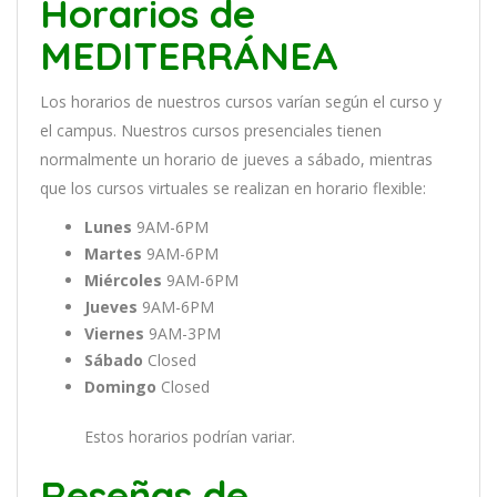
Horarios de
MEDITERRÁNEA
Los
hor
arios
de
nu
est
ros
curs
os
var
í
an
se
g
ú
n
el
cur
so
y
el
campus
.
Nu
est
ros
curs
os
pres
en
cial
es
t
ien
en
normal
ment
e
un
hor
ario
de
j
ue
ves
a
s
á
b
ado
,
m
ient
ras
que
los
curs
os
virtual
es
se
real
iz
an
en
hor
ario
flexible:
Lunes
9AM-6PM
Martes
9AM-6PM
Miércoles
9AM-6PM
Jueves
9AM-6PM
Viernes
9AM-3PM
Sábado
Closed
Domingo
Closed
Estos horarios podrían variar.
Reseñas de