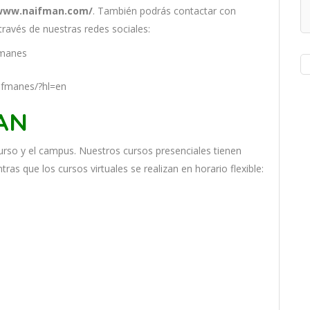
/www.naifman.com/
. También podrás contactar con
través de nuestras redes sociales:
fmanes
ifmanes/?hl=en
MAN
ur
so
y
el
campus
.
Nu
est
ros
curs
os
pres
en
cial
es
t
ien
en
nt
ras
que
los
curs
os
virtual
es
se
real
iz
an
en
hor
ario
flexible: