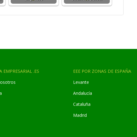
A EMPRESARIAL .ES
EEE POR ZONAS DE ESPAÑA
osotros
Levante
a
Andaluc
í
a
Cataluña
Madrid