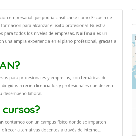
ci
ón
em
pres
arial
que podría clasificarse como
Escuela de
form
aci
ón
para
al
can
zar el éxito profesional
.
Nu
est
ra
os
para
to
dos
los
n
ive
les
de
em
pres
as
.
Naifman
es
un
on
un
a
ampl
ia
experien
cia
en
el plano profesional, gracias a
MAN?
rs
os
para
prof
es
ional
es
y
em
pres
as
,
con
tem
á
tic
as
de
dirigidos a recién licenciados y profesionales que deseen
su desempeño laboral.
 cursos?
an
contamos con un
campus físico donde se imparten
ofrecer alternativas docentes a través de internet..