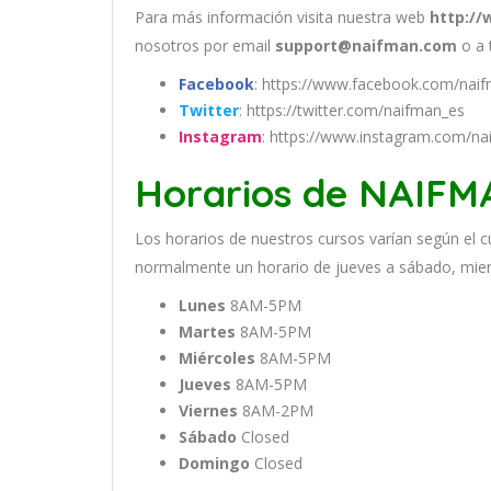
Para más información visita nuestra web
http:/
nosotros por email
support@naifman.com
o a 
Facebook
: https://www.facebook.com/nai
Twitter
: https://twitter.com/naifman_es
Instagram
: https://www.instagram.com/na
Horarios de NAIF
Los
hor
arios
de
nu
est
ros
curs
os
var
í
an
se
g
ú
n
el
c
normal
ment
e
un
hor
ario
de
j
ue
ves
a
s
á
b
ado
,
m
ie
Lunes
8AM-5PM
Martes
8AM-5PM
Miércoles
8AM-5PM
Jueves
8AM-5PM
Viernes
8AM-2PM
Sábado
Closed
Domingo
Closed