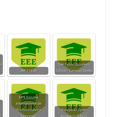
ón
San Telmo Business
IMF ESESA
School - Campus Sevilla
EIPE Escuela
Internacional de
Profesionales y
European Open
l
Empresas
Business School