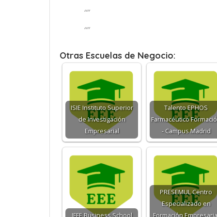
“”
“”
Otras Escuelas de Negocio:
ISIE Instituto Superior
Talento EPHOS
de Investigación
Farmacéutico Formaci
Empresarial
- Campus Madrid
PRESEMUL Centro
Especializado en
IFFE Business School
Formación Empresaria