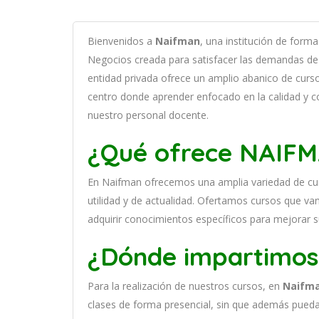
B
ien
ven
id
os
a
Naifman
,
un
a
instit
uci
ón
de
form
a
Negocios c
read
a
para
satisf
acer
las
demand
as
de
ent
idad
privada of
re
ce
un
ampl
io
ab
an
ico
de
curs
cent
ro
donde aprender
en
f
ocado
en
la
cal
idad
y
c
nuestro personal docente
.
¿Qué ofrece NAIF
En
Naifman
of
re
ce
mos
un
a
ampl
ia
varied
ad
de
cu
utilidad y de actualidad
. O
fertamos cursos que van 
adquirir conocimientos específicos para mejorar 
¿Dónde impartimos
Para la realización de nuestros cursos, en
Naifm
clases de forma presencial, sin que además pueda 