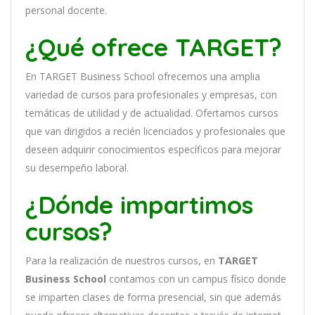
personal docente
.
¿Qué ofrece TARGET?
En
TARGET Business School
of
re
ce
mos
un
a
ampl
ia
varied
ad
de
curs
os
para
prof
es
ional
es
y
em
pres
as
,
con
tem
á
tic
as
de utilidad y de actualidad
. O
fertamos cursos
que van dirigidos a recién licenciados y profesionales que
deseen adquirir conocimientos específicos para mejorar
su desempeño laboral.
¿Dónde impartimos
cursos?
Para la realización de nuestros cursos, en
TARGET
Business School
contamos con un
campus físico donde
se imparten clases de forma presencial, sin que además