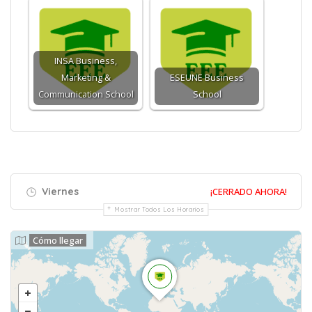
INSA Business,
Marketing &
ESEUNE Business
Communication School
School
Viernes
¡CERRADO AHORA!
Mostrar Todos Los Horarios
Cómo llegar