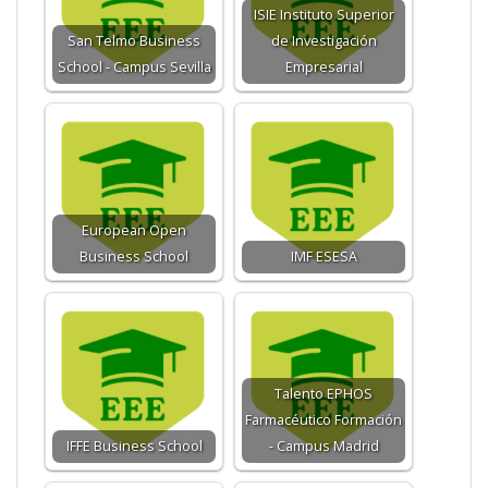
ISIE Instituto Superior
San Telmo Business
de Investigación
School - Campus Sevilla
Empresarial
European Open
Business School
IMF ESESA
Talento EPHOS
Farmacéutico Formación
IFFE Business School
- Campus Madrid