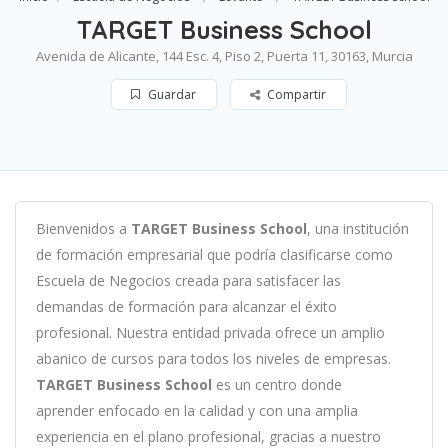
TARGET Business School
Avenida de Alicante, 144 Esc. 4, Piso 2, Puerta 11, 30163, Murcia
Guardar
Compartir
B
ien
ven
id
os
a
TARGET Business School
,
un
a
instit
uci
ón
de
form
aci
ón
em
pres
arial
que podría clasificarse como
Escuela de Negocios c
read
a
para
satisf
acer
las
demand
as
de
form
aci
ón
para
al
can
zar el éxito
profesional
.
Nu
est
ra
ent
idad
privada of
re
ce
un
ampl
io
ab
an
ico
de
curs
os
para
to
dos
los
n
ive
les
de
em
pres
as
.
TARGET Business School
es
un
cent
ro
donde
aprender
en
f
ocado
en
la
cal
idad
y
con
un
a
ampl
ia
experien
cia
en
el plano profesional, gracias a nuestro