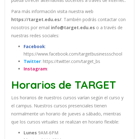
pueda ofrecer alternativas docentes a través de internet..
Para más información visita nuestra web
https://target.edu.es/
. También podrás contactar con
nosotros por email
info@target.edu.es
o a través de
nuestras redes sociales:
Facebook
:
https://www.facebook.com/targetbusinessschool
Twitter
: https://twitter.com/target_bs
Instagram
:
Horarios de TARGET
Los
hor
arios
de
nu
est
ros
curs
os
var
í
an
se
g
ú
n
el
cur
so
y
el
campus
.
Nu
est
ros
curs
os
pres
en
cial
es
t
ien
en
normal
ment
e
un
hor
ario
de
j
ue
ves
a
s
á
b
ado
,
m
ient
ras
que
los
curs
os
virtual
es
se
real
iz
an
en
hor
ario
flexible:
Lunes
9AM-6PM