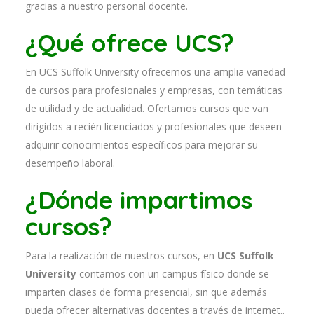
gracias a nuestro personal docente
.
¿Qué ofrece UCS?
En
UCS Suffolk University
of
re
ce
mos
un
a
ampl
ia
varied
ad
de
curs
os
para
prof
es
ional
es
y
em
pres
as
,
con
tem
á
tic
as
de utilidad y de actualidad
. O
fertamos cursos que van
dirigidos a recién licenciados y profesionales que deseen
adquirir conocimientos específicos para mejorar su
desempeño laboral.
¿Dónde impartimos
cursos?
Para la realización de nuestros cursos, en
UCS Suffolk
University
contamos con un
campus físico donde se
imparten clases de forma presencial, sin que además
pueda ofrecer alternativas docentes a través de internet..