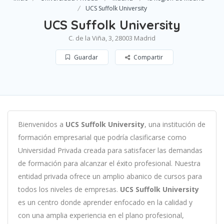
UCS Suffolk University
UCS Suffolk University
C. de la Viña, 3, 28003 Madrid
Guardar
Compartir
B
ien
ven
id
os
a
UCS Suffolk University
,
un
a
instit
uci
ón
de
form
aci
ón
em
pres
arial
que podría clasificarse como
Universidad Privada c
read
a
para
satisf
acer
las
demand
as
de
form
aci
ón
para
al
can
zar el éxito profesional
.
Nu
est
ra
ent
idad
privada of
re
ce
un
ampl
io
ab
an
ico
de
curs
os
para
to
dos
los
n
ive
les
de
em
pres
as
.
UCS Suffolk University
es
un
cent
ro
donde aprender
en
f
ocado
en
la
cal
idad
y
con
un
a
ampl
ia
experien
cia
en
el plano profesional,