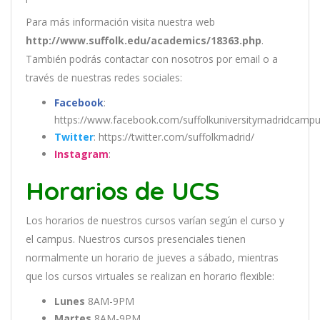
Para más información visita nuestra web
http://www.suffolk.edu/academics/18363.php
.
También podrás contactar con nosotros por email
o a
través de nuestras redes sociales:
Facebook
:
https://www.facebook.com/suffolkuniversitymadridcampu
Twitter
: https://twitter.com/suffolkmadrid/
Instagram
:
Horarios de UCS
Los
hor
arios
de
nu
est
ros
curs
os
var
í
an
se
g
ú
n
el
cur
so
y
el
campus
.
Nu
est
ros
curs
os
pres
en
cial
es
t
ien
en
normal
ment
e
un
hor
ario
de
j
ue
ves
a
s
á
b
ado
,
m
ient
ras
que
los
curs
os
virtual
es
se
real
iz
an
en
hor
ario
flexible:
Lunes
8AM-9PM
Martes
8AM-9PM