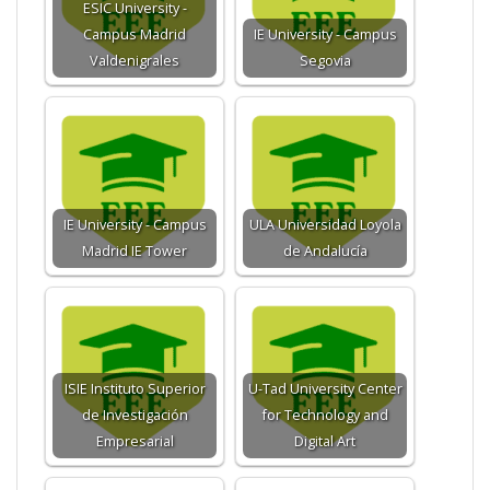
ESIC University -
Campus Madrid
IE University - Campus
Valdenigrales
Segovia
IE University - Campus
ULA Universidad Loyola
Madrid IE Tower
de Andalucía
ISIE Instituto Superior
U-Tad University Center
de Investigación
for Technology and
Empresarial
Digital Art