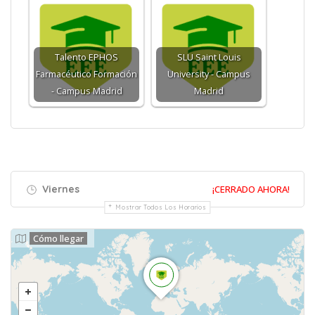
Talento EPHOS
SLU Saint Louis
Farmacéutico Formación
University - Campus
- Campus Madrid
Madrid
Viernes
¡CERRADO AHORA!
Mostrar Todos Los Horarios
Cómo llegar